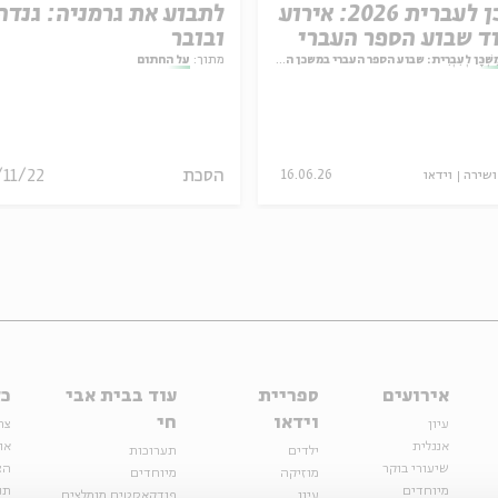
משכן לעברית 2026: אירוע
לתבוע את גרמניה: גנדה
ד שבוע הספר העברי
ובובר
וה למשורר שאול
ִשְׁכָּן לְעִבְרִית: שבוע הספר העברי במשכן הנשיא
מתוך:
על החתום
יחובסקי
הסכת
/11/22
ושירה
וידאו
16.06.26
אירועים
ספריית
עוד בבית אבי
כל
וידאו
חי
עיון
צר
אנגלית
או
ילדים
תערוכות
שיעורי בוקר
הצ
מוזיקה
מיוחדים
מיוחדים
תנ
עיון
פודקאסטים מומלצים