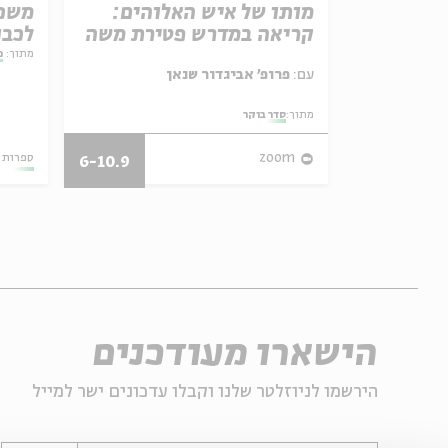
והשחרור
מותו של איש האלוהים:
קריאה במדרש פטירת משה
לכבו
ומחו
מתוך:
מ
עם:
פרופ' אביגדור שנאן
טשרנ
אמר תיאולוגי־מדיני
מתוך:
סדר בוקר
03.08.26
zoom
ספרות 
6-10.9
הישארו מעודכנים
הירשמו לניוזלטר שלנו וקבלו עדכונים ישר למייל