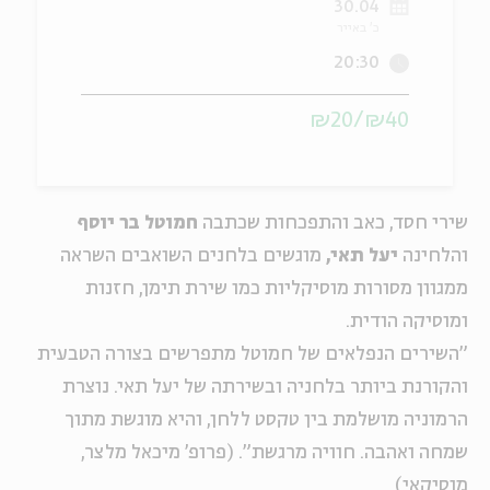
30.04
כ' באייר
ה
אנגלית
מיוחדי
20:30
₪40/₪20
שירי חסד, כאב והתפכחות שכתבה
חמוטל בר יוסף
והלחינה
יעל תאי,
מוגשים בלחנים השואבים השראה
ממגוון מסורות מוסיקליות כמו שירת תימן, חזנות
ומוסיקה הודית.
"השירים הנפלאים של חמוטל מתפרשים בצורה הטבעית
והקורנת ביותר בלחניה ובשירתה של יעל תאי. נוצרת
הרמוניה מושלמת בין טקסט ללחן, והיא מוגשת מתוך
שמחה ואהבה. חוויה מרגשת". (פרופ' מיכאל מלצר,
מוסיקאי)