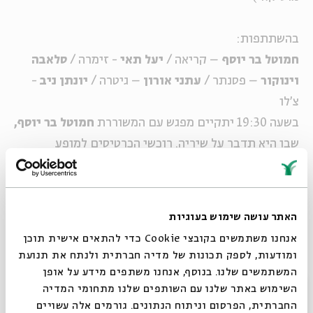
בהשתתפות:
חמוטל בר יוסף
– קריאה /
יעל תאי
- זימרה /
סלאבה
וינוקור
– פסנתר /
עתני אורון
– גיטרה /
יונתן ניב
-
צ'לו
בשעה 19:30 יתקיים מפגש עם המשוררת
חמוטל בר יוסף,
שבו היא תדבר על שיריה. רוכשי הכרטיסים למופע
מוזמנים להגיע.
האתר עושה שימוש בעוגיות
אנחנו משתמשים בקובצי Cookie כדי להתאים אישית תוכן
ומודעות, לספק תכונות של מדיה חברתית ולנתח את תנועת
המשתמשים שלנו. בנוסף, אנחנו משתפים מידע על אופן
סגור
השימוש באתר שלנו עם השותפים שלנו מתחומי המדיה
החברתית, הפרסום וניתוח הנתונים. גורמים אלה עשויים