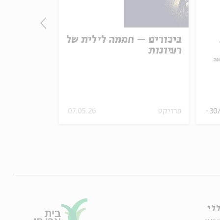
ביכורים – חממה לילית של
om Shir
רעיונות
נה
30
פרויקט
07.05.26
05.04.20
לי