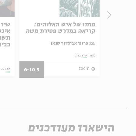
ת ישראל
מותו של איש האלוהים:
שיר 
קריאה במדרש פטירת משה
אינט
תשוק
עם:
פרופ' אביגדור שנאן
בבית | 020
אמר תיאולוגי־מדיני
מתוך:
סדר בוקר
04.08.26
zoom
אצלכם 
6-10.9
הישארו מעודכנים