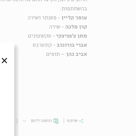
בהשתתפות:
עומר קליין
- פסנתר ושירה
קרן מלכה
- שירה
מתן צ'פניצקי
- סקסופונים
אברי בורוכוב
- קונטרבס
אביב כהן
– תופים
סגור
שיתוף
הוספה ליומן
הרשמ