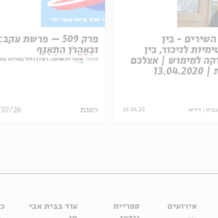
השירים - בין
פרק 509 – פרשת עקב:
ימיות לניכור, בין
וּבְאַהֲרֹן הִתְאַנַּף
ה למימוש | אצלכם
מתוך:
מקור להשראה: רעיון גדול באריזה קט
13.04.2
הסכת
/07/26
בבית
וידאו
16.04.20
אירועים
ספריית
עוד בבית אבי
כל