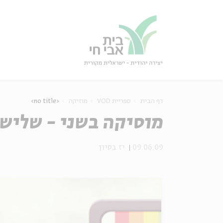
גור
סגור
דף הבית
ספריית VOD
מוזיקה
<no title>
מוסיקה בשני - שליש
09.06.09
יז בסיון