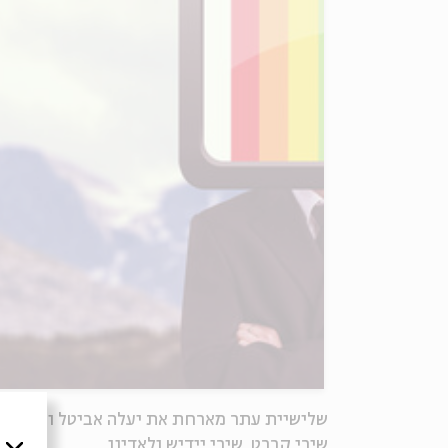
שירי קברט, שירי יידיש ולאדינו