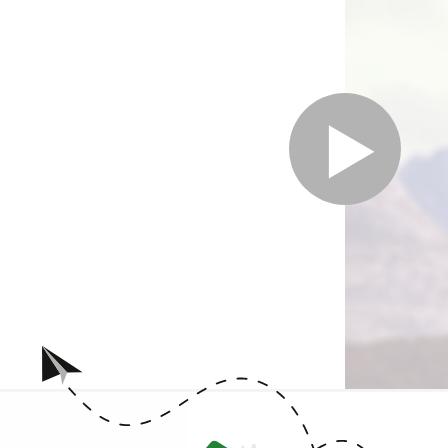
שלישיית עתר מארחת את יעלה אביטל ואודליה דהן במופע מיוחד של מוסיקה יהודית מראשית המאה ה-20,