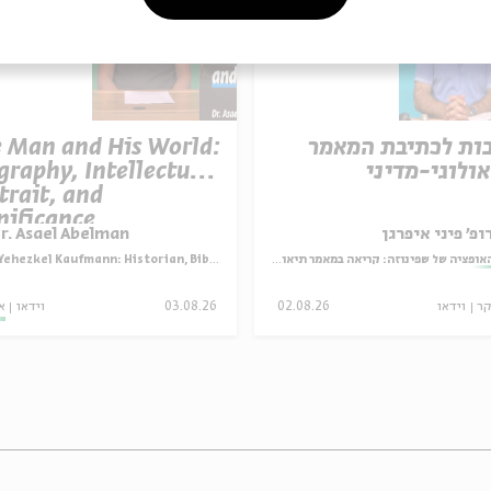
ות לכתיבת המאמר
 Man and His World:
ולוגי-מדיני
graphy, Intellectual
trait, and
nificance
ופ' פיני איפרגן
r. Asael Abelman
אופציה של שפינוזה: קריאה במאמר תיאולוגי־מדיני
ehezkel Kaufmann: Historian, Biblical Scholar, and Zionist Thinker
קר
וידאו
02.08.26
03.08.26
וידאו
א