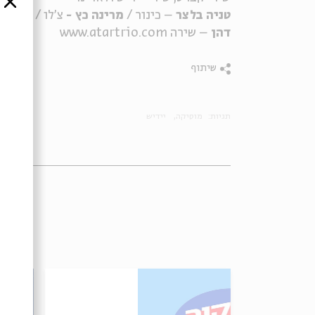
סגור
טניה בלצר
– כינור /
מרינה כץ -
צ'לו /
עפר ש
דהן
– שירה www.atartrio.com
שיתוף
תגיות:
מוסיקה
יידיש