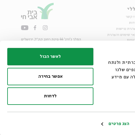
לי
ו קשר
דות
הרת נגישות
אי שימוש והצהרת
המלך ג'ורג' 44 פינת רחוב קק״ל, ירושלים
טיות
02-6215300
ות
info@bac.org.il
לאשר הכול
דיה חברתית ולנתח
פים שלנו
אפשר בחירה
ה עם מידע
לדחות
ו״ם
הצג פרטים