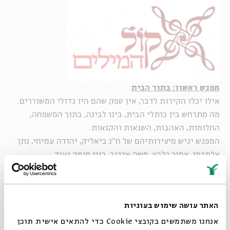
מפגש ראשון: בתוך הבית
אילו יכלו הקירות לדבר, אין ספק שהם היו גדולי המשוררים.
מה מתרחש בין כותלי הבית, בינו לבינה, בתוך המשפחה,
החלומות, האהבות, השנאות והקנאות.
המפגש יגיש מיצירותיהם של ח"נ ביאליק, יהודה עמיחי, נתן
אלתרמן, אמיר גלבע, סשה ארגוב, רוני סומק ועוד.
בהשתתפות:
אורי לשמן, רוני סומק, אבי גרייניק, מירה
עוואד
האתר עושה שימוש בעוגיות
מביאליק ועד זך, מרחל ועד חנוך לוין – השירה העברית
הייתה ועודנה מקור עשיר של שירים להלחנה ותיעוד חשוב
אנחנו משתמשים בקובצי Cookie כדי להתאים אישית תוכן