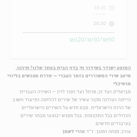
30.01
ה
אנגלית
מיוחדי
יט בשבט
20:30
₪50/₪30/₪120
המופע ישודר בשידור חי בדף הבית באתר שלנו! תיהנו.
מיטב שירי המשוררים בזמר העברי – סדרת מפגשים בליווי
מוסיקלי
מביאליק ועד זך, מרחל ועד חנוך לוין – השירה העברית
הייתה ועודנה מקור עשיר של שירים להלחנה ותיעוד חשוב
של הרוח הישראלית. מבט חדש על השירים הישראליים
הגדולים בכל התקופות. בכל מפגש יבוצעו מבחר שירים
בעיבודים חדשים.
עורך, מנחה ומנגן: ד"ר
אורי לשמן