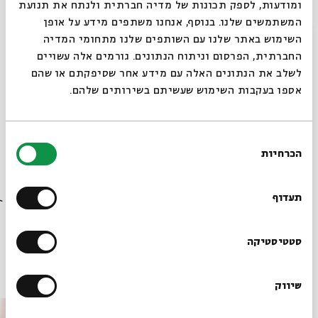
ומודעות, לספק תכונות של מדיה חברתית ולנתח את תנועת
של הרוח הישראלית. מבט חדש על השירים הישראליים
המשתמשים שלנו. בנוסף, אנחנו משתפים מידע על אופן
הגדולים בכל התקופות. בכל מפגש יבוצעו מבחר שירים
סגור
השימוש באתר שלנו עם השותפים שלנו מתחומי המדיה
בעיבודים חדשים.
החברתית, הפרסום וניתוח הנתונים. גורמים אלה עשויים
לשלב את הנתונים האלה עם מידע אחר שסיפקתם או שהם
אספו בעקבות השימוש שעשיתם בשירותים שלהם.
עורך, מנחה ומנגן: ד"ר
אורי לשמן
בחירת
הכרחיות
הסכמה
רוצים לדעת מה קורה
שיתוף
הוספה ליומן
הרשמה לאירועים דומים
בבית אבי חי לפני כולם?
תעדוף
תגיות:
מוסיקה
מוסיקה ישראלית
סדרה
אורי לשמן
מופע מוסיקלי
הרשמו לניוזלטר שלנו
סטטיסטיקה
אירועים נוספים בסדרה
שיווק
*כתובת דוא"ל