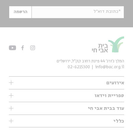
*כתובת דוא"ל
הרשמה
המלך ג'ורג' 44 פינת רחוב קק״ל, ירושלים
02-6215300
info@bac.org.il
אירועים
עיון
ספריית וידאו
אנגלית
ילדים
שיעורי בוקר
עוד בבית אבי חי
מוזיקה
מיוחדים
תערוכות
עיון
כללי
נוער
מיוחדים
מיוחדים
צרו קשר
ספרות ושירה
פודקאסטים מומלצים