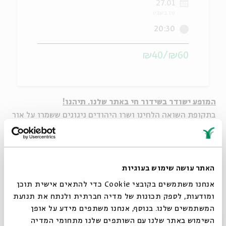
27.01
טז בשבט
ה
אנגלית
מיוחדי
20:30
₪60/₪40
המופע ישודר בשידור חי באתר שלנו. תיהנו!
בתקופת השואה הלחינו ושרו היהודים ניגונים ששמרו על אור
ושמחה בתוך מציאות חייהם הקשה. פרויקט מוסיקלי ייחודי
זה מעלה את הניגונים שנוצרו אז דווקא מתוך שמחה, אמונה
ותקווה.
בהשתתפות:
הרב ד"ר
תמיר גרנות
– מספר ושר, רביעיית
האתר עושה שימוש בעוגיות
"
הלב והמעיין
"
אנחנו משתמשים בקובצי Cookie כדי להתאים אישית תוכן
ומודעות, לספק תכונות של מדיה חברתית ולנתח את תנועת
עוד בנושא בכתבה "ניצוצות מתוך החושך המוחלט">>
המשתמשים שלנו. בנוסף, אנחנו משתפים מידע על אופן
סגור
השימוש באתר שלנו עם השותפים שלנו מתחומי המדיה