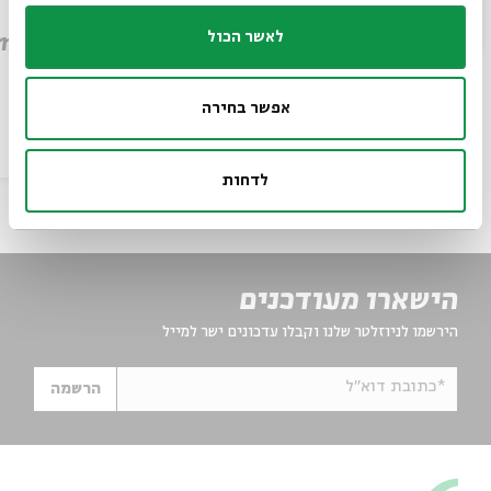
מותו של איש האלוהים: קריאה
לאשר הכול
במדרש פטירת משה
em
עם:
פרופ' אביגדור שנאן
מתוך:
סדר בוקר
אפשר בחירה
6-10.9
20.12.16
zoom
לדחות
הישארו מעודכנים
הירשמו לניוזלטר שלנו וקבלו עדכונים ישר למייל
*כתובת דוא"ל
הרשמה