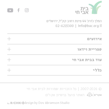
המלך ג'ורג' 44 פינת רחוב קק״ל, ירושלים
02-6215300
info@bac.org.il
אירועים
עיון
ספריית וידאו
אנגלית
ילדים
שיעורי בוקר
עוד בבית אבי חי
מוזיקה
מיוחדים
תערוכות
עיון
כללי
נוער
מיוחדים
מיוחדים
צרו קשר
ספרות ושירה
פודקאסטים מומלצים
ספרות ושירה
אודות
סדרות
כתבות
© 2007-2026 | כל הזכויות שמורות לבית אבי חי
הצהרת נגישות
אירועי עבר
קצה הקרחון
האתר פועל ברשיון אקו״ם
תנאי שימוש והצהרת פרטיות
אירועים בירושלים
על הדרך
חנות
ילדים
design by Dov Abramson Studio
מפלגת המחשבות
מוזיקה