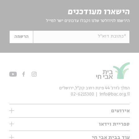
הישארו מעודכנים
הירשמו לניוזלטר שלנו וקבלו עדכונים ישר למייל
*כתובת דוא"ל
הרשמה
המלך ג'ורג' 44 פינת רחוב קק״ל, ירושלים
02-6215300
info@bac.org.il
אירועים
עיון
ספריית וידאו
אנגלית
ילדים
שיעורי בוקר
עוד בבית אבי חי