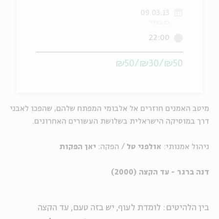
09.03.13
ה
אנגלית
מיוחדי
כז באדר
22:00
₪50/₪30/₪50
מיטב האמנים חוזרים אל אלבומי המפתח שלהם, שהפכו לאבני
דרך במוסיקה הישראלית בשלושת העשורים האחרונים.
ניהול אמנותי:
אולפני טל
/ הפקה:
יאן הפקות
דנה ברגר -
עד הקצה (2000)
בין הלהיטים: לומדת לעוף, יש בזה טעם, עד הקצה