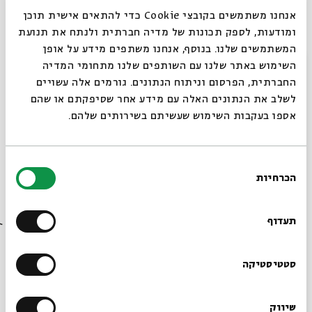
אנחנו משתמשים בקובצי Cookie כדי להתאים אישית תוכן
ומודעות, לספק תכונות של מדיה חברתית ולנתח את תנועת
המשתמשים שלנו. בנוסף, אנחנו משתפים מידע על אופן
סגור
השימוש באתר שלנו עם השותפים שלנו מתחומי המדיה
החברתית, הפרסום וניתוח הנתונים. גורמים אלה עשויים
לשלב את הנתונים האלה עם מידע אחר שסיפקתם או שהם
אספו בעקבות השימוש שעשיתם בשירותים שלהם.
בחירת
הכרחיות
הסכמה
רוצים לדעת מה קורה
בבית אבי חי לפני כולם?
שיתוף
הוספה ליומן
הרשמה לאירועים דומים
תעדוף
הרשמו לניוזלטר שלנו
סטטיסטיקה
תגיות:
מוסיקה
ליין מוצש
מוסיקה ישראלית
הבחירות
דנה ברגר
שיווק