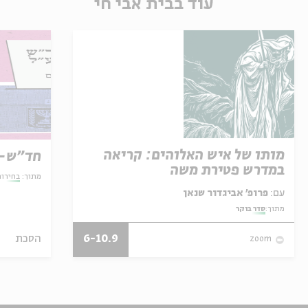
עוד בבית אבי חי
מותו של איש האלוהים: קריאה
חד"ש-
במדרש פטירת משה
מתוך:
בחירו
עם:
פרופ' אביגדור שנאן
מתוך:
סדר בוקר
6-10.9
הסכת
zoom