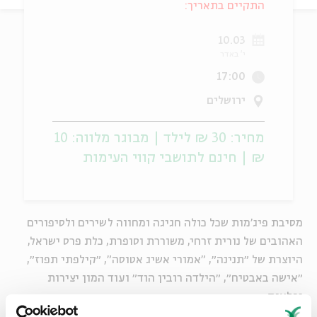
התקיים בתאריך:
ה
אנגלית
מיוחדי
10.03
י' באדר
17:00
ירושלים
מחיר: 30 ₪ לילד | מבוגר מלווה: 10
₪ | חינם לתושבי קווי העימות
מסיבת פיג'מות שכל כולה חגיגה ומחווה לשירים ולסיפורים
האהובים של נורית זרחי, משוררת וסופרת, כלת פרס ישראל,
היוצרת של ״תנינה״, "אמורי אשיג אטוסה", ״קילפתי תפוז״,
״אישה באבטיח״, ״הילדה רובין הוד״ ועוד המון יצירות
נפלאות.