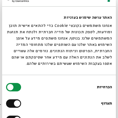
הצטרפו אלינו לחגיגה של חלומות ודמיון, שתאפשר לנו להיות
יחד, הורים וילדים, בזמן המיוחד והקסום של ״לפני השינה״,
האתר עושה שימוש בעוגיות
עם ביצועים חדשים ומפתיעים שיאירו לנו את הלילה.
אנחנו משתמשים בקובצי Cookie כדי להתאים אישית תוכן
ומודעות, לספק תכונות של מדיה חברתית ולנתח את תנועת
על הבמה: מיקי קם ואלון עדר
המשתמשים שלנו. בנוסף, אנחנו משתפים מידע על אופן
סגור
השימוש באתר שלנו עם השותפים שלנו מתחומי המדיה
הילדים (וההורים גם!) מוזמנים להגיע לבושים בפיג'מות, עם
החברתית, הפרסום וניתוח הנתונים. גורמים אלה עשויים
בובות וחפצים שתמיד מלווים אותם אל השינה.
לשלב את הנתונים האלה עם מידע אחר שסיפקתם או שהם
אספו בעקבות השימוש שעשיתם בשירותים שלהם.
קרדיטים: אורית פניני, אור דנון, איור אודליה ליפשיץ
בחירת
הכרחיות
הסכמה
רוצים לדעת מה קורה
שיתוף
הוספה ליומן
הרשמה לאירועים דומים
בבית אבי חי לפני כולם?
תעדוף
תגיות:
מוזיקה
ילדים
הצגה לילדים
לילדים
הורים וילדים
שירי ילדים