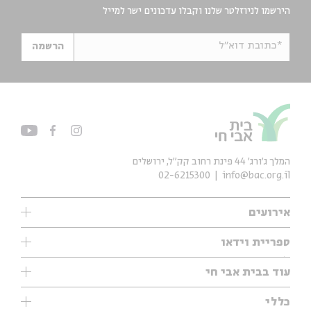
הירשמו לניוזלטר שלנו וקבלו עדכונים ישר למייל
*כתובת דוא"ל
הרשמה
המלך ג'ורג' 44 פינת רחוב קק״ל, ירושלים
02-6215300
info@bac.org.il
אירועים
עיון
ספריית וידאו
אנגלית
ילדים
שיעורי בוקר
עוד בבית אבי חי
מוזיקה
מיוחדים
תערוכות
עיון
כללי
נוער
מיוחדים