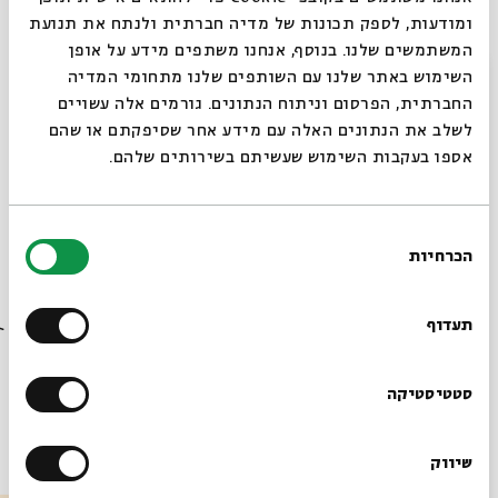
לרכישת כרטיס מנוי - ילד ומבוגר
ומודעות, לספק תכונות של מדיה חברתית ולנתח את תנועת
המשתמשים שלנו. בנוסף, אנחנו משתפים מידע על אופן
סגור
השימוש באתר שלנו עם השותפים שלנו מתחומי המדיה
לרכישת כרטיס מנוי - 2 ילדים ומבוגר
החברתית, הפרסום וניתוח הנתונים. גורמים אלה עשויים
לשלב את הנתונים האלה עם מידע אחר שסיפקתם או שהם
אספו בעקבות השימוש שעשיתם בשירותים שלהם.
שיתוף
הוספה ליומן
הרשמה לאירועים דומים
בחירת
הכרחיות
הסכמה
רוצים לדעת מה קורה
בבית אבי חי לפני כולם?
תגיות:
אמנות מהספרים
מאיירים לילדים
ילדים
פעילות לילדים בירושלים
תעדוף
סדנת יצירה לילדים
פעילויות לילדים
הורים וילדים
יצירה לילדים
תרבות ילדים
איורים
חוויה לילדים
פעילות לילדים
איור וציור
סופרי ילדים
הרשמו לניוזלטר שלנו
סטטיסטיקה
אירועים נוספים בסדרה
שיווק
*כתובת דוא"ל