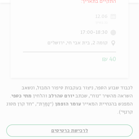
התקיים בתאריך:
ה
אנגלית
מיוחדי
12.06
כג בסיון
17:00-18:30
קומה 2, בית אבי חי, ירושלים
40 ₪
לכבוד שבוע הספר, ניצור בעקבות סיפור המבול, ונשאב
השראה מהשיר ״נוח״, שכתב
יורם טהרלב
והלחין
מתי כספי
.
המפגש בהנחיית המאייר
עומר הופמן
(״נַמֶּרֶת״, ״חד קרן מסוג
קרנף״).
לרכישת כרטיסים