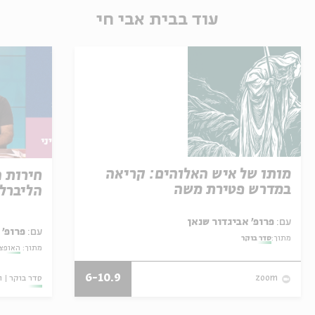
עוד בבית אבי חי
מותו של איש האלוהים: קריאה
חירות 
במדרש פטירת משה
הליברל
עם:
פרופ' אביגדור שנאן
עם:
פרופ' 
מתוך:
סדר בוקר
מתוך:
האופצי
6-10.9
סדר בוקר
ו
zoom