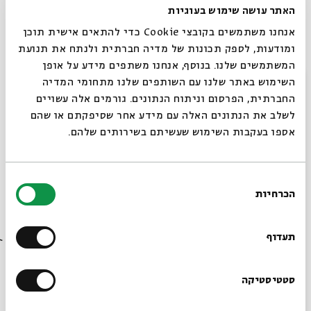
לרכישת כרטיס מנוי - ילד
האתר עושה שימוש בעוגיות
אנחנו משתמשים בקובצי Cookie כדי להתאים אישית תוכן
ומודעות, לספק תכונות של מדיה חברתית ולנתח את תנועת
לרכישת כרטיס מנוי - מבוגר
המשתמשים שלנו. בנוסף, אנחנו משתפים מידע על אופן
סגור
השימוש באתר שלנו עם השותפים שלנו מתחומי המדיה
החברתית, הפרסום וניתוח הנתונים. גורמים אלה עשויים
לשלב את הנתונים האלה עם מידע אחר שסיפקתם או שהם
לרכישת כרטיס מנוי - ילד ומבוגר
אספו בעקבות השימוש שעשיתם בשירותים שלהם.
לרכישת כרטיס מנוי - 2 ילדים ומבוגר
בחירת
הכרחיות
הסכמה
רוצים לדעת מה קורה
בבית אבי חי לפני כולם?
תעדוף
שיתוף
הוספה ליומן
הרשמה לאירועים דומים
הרשמו לניוזלטר שלנו
סטטיסטיקה