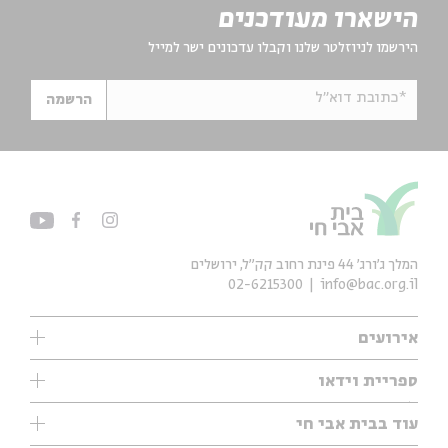
הישארו מעודכנים
הירשמו לניוזלטר שלנו וקבלו עדכונים ישר למייל
*כתובת דוא"ל
הרשמה
המלך ג'ורג' 44 פינת רחוב קק״ל, ירושלים
02-6215300
info@bac.org.il
אירועים
עיון
ספריית וידאו
אנגלית
ילדים
שיעורי בוקר
עוד בבית אבי חי
מוזיקה
מיוחדים