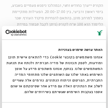
הקורס ייערך כחודש וחצי, ובמהלכו ניפגש פעמיים בשבוע,
בימי ראשון ורביעי, בין 20:00-17:00. הפעילות מתקיימת
בסמוך למרחב מוגן, בהתאם להנחיות פיקוד העורף. שכר
הלימוד הוא 100 ש״ח לקורס (ניתן לקבל סבסוד במידת
הצורך).
הקורס מיועד לבני ובנות נוער עם רקע מוזיקלי, וההשתתפות
כרוכה במעבר של אודישן. אודישנים יתקיימו ב22/11+26/11.
האתר עושה שימוש בעוגיות
אנחנו משתמשים בקובצי Cookie כדי להתאים אישית תוכן
לפרטים נוספים והרשמה לחצו כאן >>
ומודעות, לספק תכונות של מדיה חברתית ולנתח את תנועת
המשתמשים שלנו. בנוסף, אנחנו משתפים מידע על אופן
סגור
ימי ראשון ורביעי | עשרה מפגשים, החל מה-29.11 (טז
השימוש באתר שלנו עם השותפים שלנו מתחומי המדיה
החברתית, הפרסום וניתוח הנתונים. גורמים אלה עשויים
בכסלו) | 20:00-17:00 | בבית אבי חי
לשלב את הנתונים האלה עם מידע אחר שסיפקתם או שהם
אספו בעקבות השימוש שעשיתם בשירותים שלהם.
שיתוף
הוספה ליומן
הרשמה לאירועים דומים