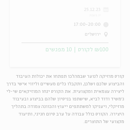
25.12.23
ה
אנגלית
מיוחדי
יג בטבת
17:00-20:00
ירושלים
₪100 לקורס | 10 מפגשים
קורס מוזיקה לנוער שבמהלכו תפתחו את יכולות העיבוד
והביצוע שלכם ושלכן, ותקבלו כלים מעשיים וליווי אישי בדרך
ליצירה עצמאית ומקצועית. את הקורס ינחו המוזיקאים שי-לי
ג׳משיד ודוד לביא, שישתפו בניסיון שלהם בביצוע ובעיבוד
מוזיקלי, ויעניקו למשתתפים ייעוץ והכוונה צמודה בתהליך
היצירה. הקורס כולל עבודה על ערב סיום חגיגי, ותיעוד
מקצועי של התוצרים.