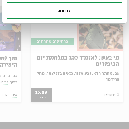
לדחות
כרטיסים אחרונים
מי באש: לאונרד כהן במלחמת יום
פוך (מ
הכיפורים
היצירה 
עם:
אסתר רדא, גבע אלון, מאיה בלזיצמן, מתי
עם:
קרני 
פרידמן
מתוך:
בין השו
15.09
מיוחדים
וי
ירושלים
ג' | 20:30