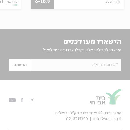
6-10.9
סדר בוקר
ו
zoom
הישארו מעודכנים
הירשמו לניוזלטר שלנו וקבלו עדכונים ישר למייל
*כתובת דוא"ל
הרשמה
המלך ג'ורג' 44 פינת רחוב קק״ל, ירושלים
02-6215300
info@bac.org.il