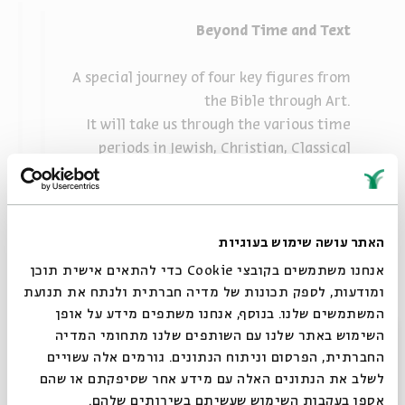
Beyond Time and Text
A special journey of four key figures from
the Bible through Art.
It will take us through the various time
periods in Jewish, Christian, Classical
Modern and Israeli art to find their unique
place and purpose in the western culture
world.
האתר עושה שימוש בעוגיות
With: Art Curator
David Ibgui
אנחנו משתמשים בקובצי Cookie כדי להתאים אישית תוכן
ומודעות, לספק תכונות של מדיה חברתית ולנתח את תנועת
המשתמשים שלנו. בנוסף, אנחנו משתפים מידע על אופן
סגור
השימוש באתר שלנו עם השותפים שלנו מתחומי המדיה
החברתית, הפרסום וניתוח הנתונים. גורמים אלה עשויים
לשלב את הנתונים האלה עם מידע אחר שסיפקתם או שהם
אספו בעקבות השימוש שעשיתם בשירותים שלהם.