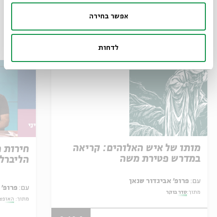
אפשר בחירה
עוד בבית אבי חי
לדחות
מותו של איש האלוהים: קריאה
חירות 
במדרש פטירת משה
הליברל
עם:
פרופ' אביגדור שנאן
עם:
פרופ' 
מתוך:
סדר בוקר
מתוך:
האופצי