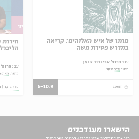
מותו של איש האלוהים: קריאה
חירות 
במדרש פטירת משה
הליברל
עם:
פרופ' אביגדור שנאן
עם:
פרופ' 
מתוך:
סדר בוקר
מתוך:
האופצי
6-10.9
סדר בוקר
ו
zoom
הישארו מעודכנים
הירשמו לניוזלטר שלנו וקבלו עדכונים ישר למייל