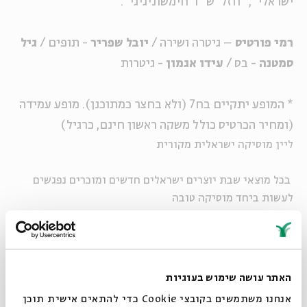
ישראלי", "חזל"ש" ו"חימשוניגיגי".
רמי פורטיס
– גיטרה ושירה /
יובל שפריר
- תופים /
גיל
סמטנה
- בס /
עידו אגמון
- גיטרות
* המופע יתקיים בח7 (ולא בחצר כמתוכנן). מופע עמידה
(ומחיר הכרטיס כולל משקה ראשון חינם, כרגיל)
ליין מוסיקה ישראלית מקורית
בכל מוצאי שבת יוצרים ישראלים חדשים ומוכרים נפגשים
לעשות ביחד מוסיקה טובה
מנהל אמנותי: שאנן סטריט
האתר עושה שימוש בעוגיות
אנחנו משתמשים בקובצי Cookie כדי להתאים אישית תוכן
ליין תשרי: שוב נתחיל מחדש