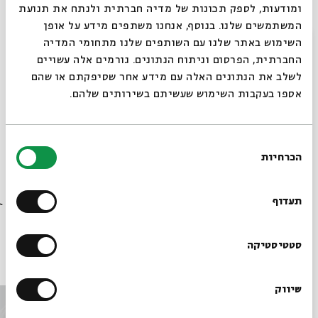
ומודעות, לספק תכונות של מדיה חברתית ולנתח את תנועת
המשתמשים שלנו. בנוסף, אנחנו משתפים מידע על אופן
יוצרים ישראליים בהתחלה חדשה
סגור
השימוש באתר שלנו עם השותפים שלנו מתחומי המדיה
החברתית, הפרסום וניתוח הנתונים. גורמים אלה עשויים
לשלב את הנתונים האלה עם מידע אחר שסיפקתם או שהם
אספו בעקבות השימוש שעשיתם בשירותים שלהם.
מחיר: 50 ₪, סטודנטים: 30 ₪, כולל משקה ראשון
בחירת
מופעי עמידה אלא אם צוין אחרת, מספר המקומות מוגבל
הכרחיות
הסכמה
רוצים לדעת מה קורה
בבית אבי חי לפני כולם?
שיתוף
הוספה ליומן
הרשמה לאירועים דומים
תעדוף
הרשמו לניוזלטר שלנו
סטטיסטיקה
אירועים נוספים בסדרה
שיווק
*כתובת דוא"ל