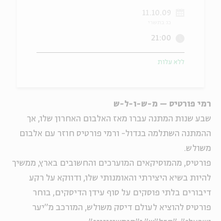
11.10.09
ה
אנגלית
מיוחדי
כג בתשרי
21:00
ללא עלות
רמי פורטיס – מ-ש-ו-ל-ש
שבע שנות המתנה עברו מאז האלבום האחרון שלו, אך
ההמתנה השתלמה בגדול- ורמי פורטיס חוזר עם אלבום
משולש.
פורטיס, מהמוסיקאים המוערכים והחשובים בארץ, ממשיך
להיות בשיא היצירתי והאומנותי שלו, ודווקא על רקע
דיבורים בלתי פוסקים על סוף עידן הדיסקים, בוחר
פורטיס להוציא לעולם דיסק משולש, המורכב מ"יער