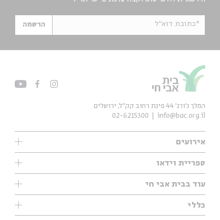
*כתובת דוא"ל
הרשמה
המלך ג'ורג' 44 פינת רחוב קק״ל, ירושלים
02-6215300
info@bac.org.il
אירועים
עיון
ספריית וידאו
אנגלית
ילדים
שיעורי בוקר
עוד בבית אבי חי
מוזיקה
מיוחדים
תערוכות
עיון
כללי
נוער
מיוחדים
מיוחדים
צרו קשר
ספרות ושירה