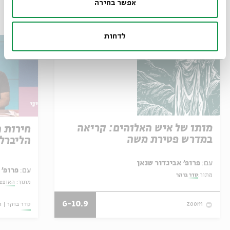
אפשר בחירה
עוד בבית אבי חי
לדחות
מותו של איש האלוהים: קריאה
חירות 
במדרש פטירת משה
הליברל
עם:
פרופ' אביגדור שנאן
עם:
פרופ' 
מתוך:
סדר בוקר
מתוך:
האופצי
6-10.9
סדר בוקר
ו
zoom