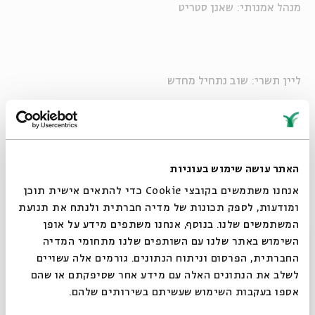
מנהל אמנותי: שאנן סטריט
ליין תשרי: שוב נתחיל מחדש
יוצרים ישראליים בהתחלה חדשה
האתר עושה שימוש בעוגיות
מחיר: 50 ₪, סטודנטים: 30 ₪, כולל משקה ראשון
אנחנו משתמשים בקובצי Cookie כדי להתאים אישית תוכן
ומודעות, לספק תכונות של מדיה חברתית ולנתח את תנועת
המשתמשים שלנו. בנוסף, אנחנו משתפים מידע על אופן
מופעי עמידה אלא אם צוין אחרת, מספר המקומות מוגבל
סגור
השימוש באתר שלנו עם השותפים שלנו מתחומי המדיה
החברתית, הפרסום וניתוח הנתונים. גורמים אלה עשויים
לשלב את הנתונים האלה עם מידע אחר שסיפקתם או שהם
שיתוף
הוספה ליומן
הרשמה לאירועים דומים
אספו בעקבות השימוש שעשיתם בשירותים שלהם.