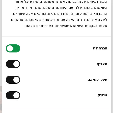
המשתמשים שלנו. בנוסף, אנחנו משתפים מידע על אופן
סגור
השימוש באתר שלנו עם השותפים שלנו מתחומי המדיה
החברתית, הפרסום וניתוח הנתונים. גורמים אלה עשויים
לשלב את הנתונים האלה עם מידע אחר שסיפקתם או שהם
מחיר: 50 ₪, סטודנטים: 30 ₪, כולל משקה ראשון
אספו בעקבות השימוש שעשיתם בשירותים שלהם.
מופעי עמידה אלא אם צוין אחרת, מספר המקומות מוגבל
בחירת
הכרחיות
הסכמה
רוצים לדעת מה קורה
שיתוף
הוספה ליומן
הרשמה לאירועים דומים
בבית אבי חי לפני כולם?
תעדוף
אירועים נוספים בסדרה
הרשמו לניוזלטר שלנו
סטטיסטיקה
שיווק
*כתובת דוא"ל