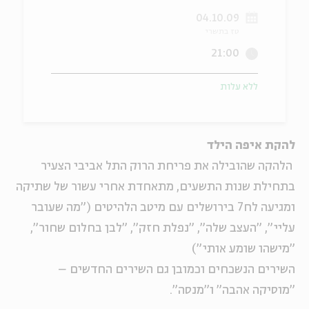
04.10.09
ה
אנגלית
מיוחדי
טז בתשרי
21:00
ללא עלות
להקת איפה הילד
הלהקה שהובילה את פריחת הרוק התל אביבי הצעיר
בתחילת שנות התשעים, מתאחדת אחרי עשור של שתיקה
ומגיעה לח7 בירושלים עם מיטב הלהיטים ("מה שעובר
עליי", "העצב שלה", "נפלת חזק", "לבן בחלום שחור",
"מישהו שומע אותי")
השירים הנשכחים וכמובן גם השירים החדשים –
"מוסיקה אהבה" ו"מנסה".