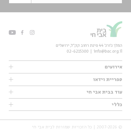
המלך ג'ורג' 44 פינת רחוב קק״ל, ירושלים
02-6215300
info@bac.org.il
אירועים
עיון
ספריית וידאו
אנגלית
ילדים
שיעורי בוקר
עוד בבית אבי חי
מוזיקה
מיוחדים
תערוכות
עיון
כללי
נוער
מיוחדים
מיוחדים
צרו קשר
ספרות ושירה
פודקאסטים מומלצים
ספרות ושירה
אודות
סדרות
כתבות
© 2007-2026 | כל הזכויות שמורות לבית אבי חי
הצהרת נגישות
אירועי עבר
קצה הקרחון