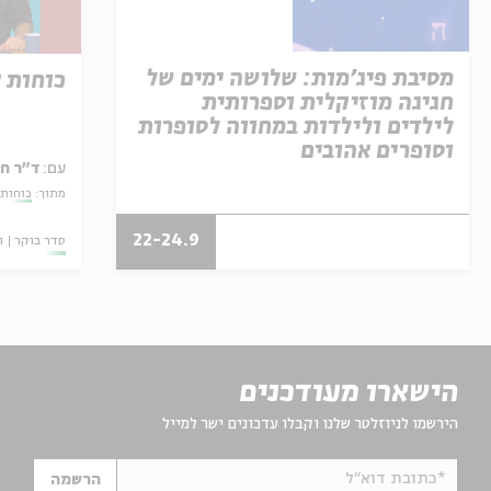
מסיבת פיג'מות: שלושה ימים של
כוחות 
חגיגה מוזיקלית וספרותית
לילדים ולילדות במחווה לסופרות
וסופרים אהובים
עם:
ד"ר ח
מתוך:
כוחות 
22-24.9
סדר בוקר
ו
הישארו מעודכנים
הירשמו לניוזלטר שלנו וקבלו עדכונים ישר למייל
*כתובת דוא"ל
הרשמה