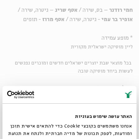
חמי רודנר
– בס, שירה /
אסף שריג
– גיטרה, שירה /
אופיר בר עמי
- גיטרה, שירה /
אסף מרוז
- תופים
* מופע עמידה
ליין מוסיקה ישראלית מקורית
בכל מוצאי שבת יוצרים ישראלים חדשים ומוכרים נפגשים
לעשות ביחד מוסיקה טובה
מנהל אמנותי: שאנן סטריט
האתר עושה שימוש בעוגיות
ליין תשרי: שוב נתחיל מחדש
אנחנו משתמשים בקובצי Cookie כדי להתאים אישית תוכן
ומודעות, לספק תכונות של מדיה חברתית ולנתח את תנועת
יוצרים ישראליים בהתחלה חדשה