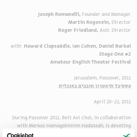
Joseph Romanelli,
Founder and Manager
Martin Rogovein,
Director
Roger Friedland,
Asst. Director
with:
Howard Clapsaddle, Ian Cohen, Daniel Barkai
Stage One #2
Amateur English Theater Festival
Jerusalem, Passover, 2011
פסטיבל תיאטרון חובבים באנגלית
April 20-22, 2011
During Passover 2011, Beit Avi Chai, in collaboration
with Merkaz Hamagshimim Hadassah, is devoting
three days to the very best of Jerusalem English-