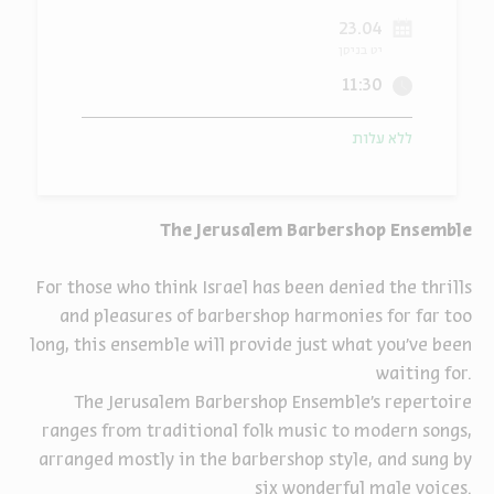
23.04
ה
אנגלית
מיוחדי
יט בניסן
11:30
ללא עלות
The Jerusalem Barbershop Ensemble
For those who think Israel has been denied the thrills
and pleasures of barbershop harmonies for far too
long, this ensemble will provide just what you’ve been
waiting for.
The Jerusalem Barbershop Ensemble's repertoire
ranges from traditional folk music to modern songs,
arranged mostly in the barbershop style, and sung by
six wonderful male voices.