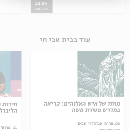
23.04
ש' | 12:30
עוד בבית אבי חי
מותו של איש האלוהים: קריאה
חירות 
במדרש פטירת משה
הליברל
עם:
פרופ' אביגדור שנאן
עם:
פרופ' 