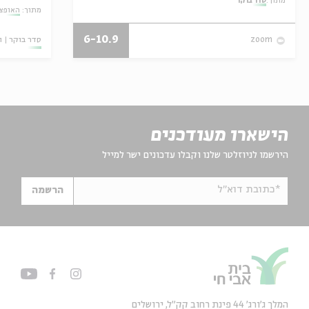
מתוך:
סדר בוקר
מתוך:
האופצי
6-10.9
סדר בוקר
ו
zoom
הישארו מעודכנים
הירשמו לניוזלטר שלנו וקבלו עדכונים ישר למייל
*כתובת דוא"ל
הרשמה
המלך ג'ורג' 44 פינת רחוב קק״ל, ירושלים