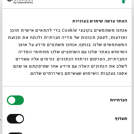
language Theater, shining a spotlight on this thriving
subculture while offering a unique perspective on
issues of identity and culture from both the local and
האתר עושה שימוש בעוגיות
international perspectives.
אנחנו משתמשים בקובצי Cookie כדי להתאים אישית תוכן
ומודעות, לספק תכונות של מדיה חברתית ולנתח את תנועת
Artistic Director of the Festival:
Rafi Poch
המשתמשים שלנו. בנוסף, אנחנו משתפים מידע על אופן
סגור
Produced by:
Tamar Akov
השימוש באתר שלנו עם השותפים שלנו מתחומי המדיה
החברתית, הפרסום וניתוח הנתונים. גורמים אלה עשויים
לשלב את הנתונים האלה עם מידע אחר שסיפקתם או שהם
Prices:
אספו בעקבות השימוש שעשיתם בשירותים שלהם.
Theater: 50 NIS, students: 20 NIS
Stand-Up: 30 NIS, students: 20 NIS
Music: admission free, subject to available space
בחירת
Special Festival price-packages:
הכרחיות
הסכמה
Two tickets for two different shows for 80 NIS (instead
רוצים לדעת מה קורה
of 100 NIS)
בבית אבי חי לפני כולם?
תעדוף
One play + one stand-up comedy show for 60 NIS
(instead of 80 NIS)