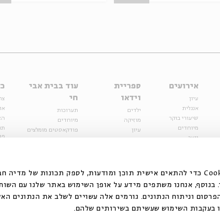
אירועים
ספריית
עוד בבית אבי
כל
וידאו
חי
עיון
צר
אנגלית
או
ילדים
תערוכות
שיעורי בוקר
הצ
מוזיקה
מיוחדים
מיוחדים
תנ
עיון
פודקאסטים מומלצים
פר
נוער
מיוחדים
כתבות
חנ
ספרות ושירה
ספרות ושירה
קצה הקרחון
סדרות
על הדרך
אירועי עבר
מפלגת המחשבות
אנחנו משתמשים בקובצי Cookie כדי להתאים אישית תוכן ומודעות, לספק תכונות של מ
אירועים
בנוסף, אנחנו משתפים מידע על אופן השימוש באתר שלנו עם השות
בירושלים
ילדים
רסום וניתוח הנתונים. גורמים אלה עשויים לשלב את הנתונים האל
מוזיקה
 בעקבות השימוש שעשיתם בשירותים שלהם.
הרצאות בזום