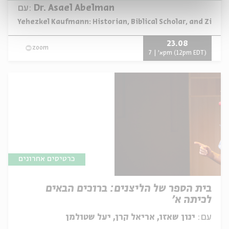
Dr. Asael Abelman
עם:
מתוך:
Yehezkel Kaufmann: Historian, Biblical Scholar, and Zionis
23.08
zoom
א' | 7pm (12pm EDT)
כרטיסים אחרונים
בית הספר של הליצנים: ברוכים הבאים
לכיתה א'
עם:
ינון שאזו, אריאל קרן, יעל שטולמן