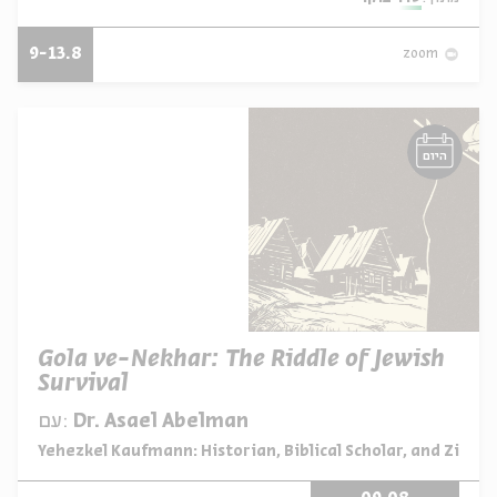
9-13.8
zoom
היום
Gola ve-Nekhar: The Riddle of Jewish
Survival
Dr. Asael Abelman
עם:
מתוך:
Yehezkel Kaufmann: Historian, Biblical Scholar, and Zionis