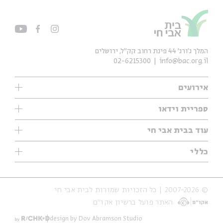
המלך ג'ורג' 44 פינת רחוב קק״ל, ירושלים
02-6215300
info@bac.org.il
אירועים
עיון
ספריית וידאו
אנגלית
ילדים
שיעורי בוקר
עוד בבית אבי חי
מוזיקה
מיוחדים
תערוכות
עיון
כללי
נוער
מיוחדים
מיוחדים
צרו קשר
ספרות ושירה
פודקאסטים מומלצים
ספרות ושירה
אודות
סדרות
כתבות
© 2007-2026 | כל הזכויות שמורות לבית אבי חי
הצהרת נגישות
אירועי עבר
קצה הקרחון
האתר פועל ברשיון אקו״ם
תנאי שימוש והצהרת פרטיות
אירועים בירושלים
על הדרך
חנות
ילדים
design by Dov Abramson Studio
מפלגת המחשבות