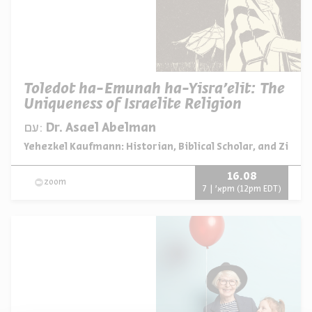
Toledot ha-Emunah ha-Yisra'elit: The
Uniqueness of Israelite Religion
Dr. Asael Abelman
עם:
מתוך:
Yehezkel Kaufmann: Historian, Biblical Scholar, and Zionis
16.08
zoom
א' | 7pm (12pm EDT)