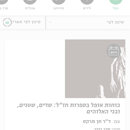
הכל
ילדים
מוזיקה
אנגלית
סדר ב
ה
אנגלית
מיוחדי
סינון לפי
היום
כוחות אופל בספרות חז"ל: שדים, שטנים,
ובני האלוהים
עם:
ד"ר חן מרקס
מתוך:
סדר בוקר