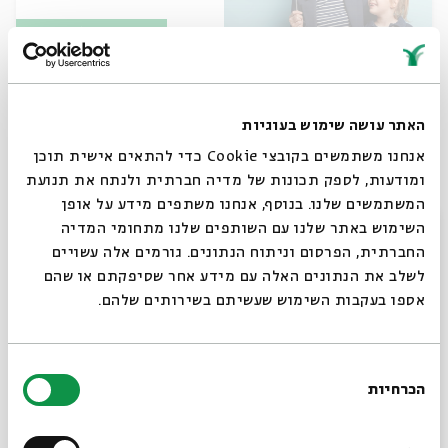
כרטיסים אחרונים
בואו לדייט עם סבתא או סבא: מפגש לילדים
ולילדות
האתר עושה שימוש בעוגיות
אנחנו משתמשים בקובצי Cookie כדי להתאים אישית תוכן
18.8
ירושלים
ומודעות, לספק תכונות של מדיה חברתית ולנתח את תנועת
ג'
המשתמשים שלנו. בנוסף, אנחנו משתפים מידע על אופן
סגור
השימוש באתר שלנו עם השותפים שלנו מתחומי המדיה
החברתית, הפרסום וניתוח הנתונים. גורמים אלה עשויים
לשלב את הנתונים האלה עם מידע אחר שסיפקתם או שהם
אספו בעקבות השימוש שעשיתם בשירותים שלהם.
בחירת
הכרחיות
הסכמה
רוצים לדעת מה קורה
כיצד מתפללים? הופעת התפילה כקטגוריה