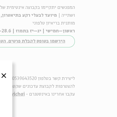
המפגשים יתקיימו בקבוצה אינטימית של כ-15 בני וב
ושת
י
יה
|
מיועד לבעלי רקע
בתיאטרון,
מותנית בר
י
איון טלפוני
ראשון
–
חמישי |
יג
–
יז
בתמוז | 28.6
–20:00 |
הירשמו בטופס לקבלת פרטים. הטו
סגור
ליצירת קשר בטלפון 0539643520 או בווטסאפ -
להצטרפות לקבוצת עדכונים שקטה -
לחצ
עקבו אחרינו באינסטגרם -
eitavichai