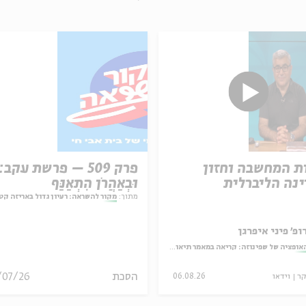
ת המחשבה וחזון
פרק 509 – פרשת עקב:
נה הליברלית
וּבְאַהֲרֹן הִתְאַנַּף
מתוך:
מקור להשראה: רעיון גדול באריזה קט
ופ' פיני איפרגן
אופציה של שפינוזה: קריאה במאמר תיאולוגי־מדיני
הסכת
/07/26
קר
וידאו
06.08.26