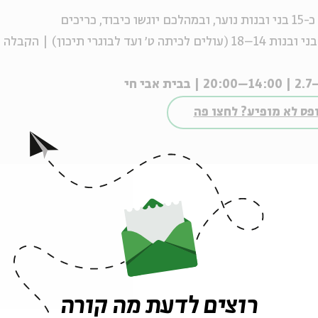
נות
נוער
,
ובמהלכם יוגש
ו
כיבוד, כריכים
בני ובנות 14–18 (עולים לכיתה
ט׳
ועד לבוגרי תיכון)
|
הקבלה
–2.7 | 14:00
בבית
אבי חי
פס לא מופיע? לחצו פה
לחצו כאן >>
ו כאן >>
noar_b
ובפייסבוק -
נוער בית אבי חי
רוצים לדעת מה קורה