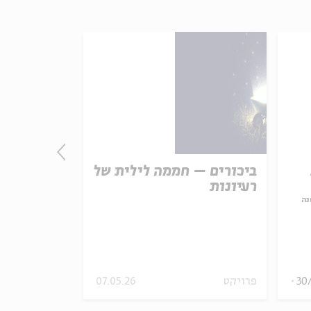
ביכורים – חממה לילית של
התורה - חו
רעיונות
אמת נצחית
נה
עם:
פרופ' פיני 
מתוך:
האופציה של שפי
30
פרויקט
07.05.26
סדר בוקר
וידאו