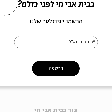
בבית אבי חי לפני כולם?
ה לאירועים דומים
הרשמו לניוזלטר שלנו
*כתובת דוא"ל
ורס כתיבה יוצרת
קורס תיאטרון
לימודי משחק
תיאטרון מקורי
ס
קורס איור
קורס אנימציה
קורס אופנה
אופנה
סטייל
מִחדוש
Upcycling
הרשמה
עוד בבית אבי חי