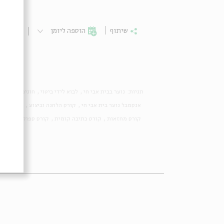
שיתוף
הוספה ליומן
הרשמ
תגיות:
נוער בבית אבי חי
לבוא לידי ביטוי
חוגים לנוער
ק
אנסמבל נוער בית אבי חי
קורס הלחנה וביצוע
קורס הדפ
קורס מחזאות
קורס כתיבה קומית
קורס ספוקן ווֹרד