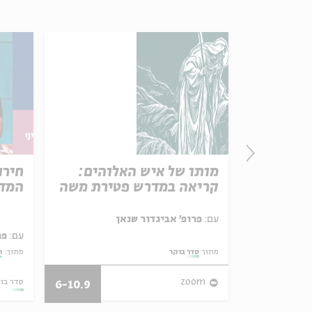
פרק 506 – אווה אילוז (1):
מותו של איש האלוהים:
חירו
באהבה
קריאה במדרש פטירת משה
המדי
ל באריזה קטנה
עם:
פרופ' אביגדור שנאן
עם:
פר
מתוך:
סדר בוקר
מתוך:
ה
27/07/26
zoom
סדר בו
6-10.9