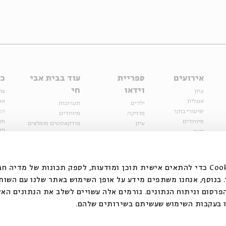
אירועים
ספריית
עוד בבית אבי
כל
וידאו
חי
עיון
צר
אנגלית
או
ילדים
תערוכות
שיעורי בוקר
הצ
מוזיקה
מיוחדים
מיוחדים
תנ
עיון
פודקאסטים מומלצים
פר
נוער
מיוחדים
כתבות
חנ
ספרות ושירה
ספרות ושירה
קצה הקרחון
סדרות
על הדרך
אירועי עבר
מפלגת המחשבות
אנחנו משתמשים בקובצי Cookie כדי להתאים אישית תוכן ומודעות, לספק תכונות של מ
אירועים
בנוסף, אנחנו משתפים מידע על אופן השימוש באתר שלנו עם השות
בירושלים
ילדים
רסום וניתוח הנתונים. גורמים אלה עשויים לשלב את הנתונים האל
מוזיקה
 בעקבות השימוש שעשיתם בשירותים שלהם.
הרצאות בזום