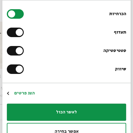
בחירת
עוד בנושא
הכרחיות
הסכמה
רוצים לדעת מה קורה
בבית אבי חי לפני כולם?
תעדוף
הרשמו לניוזלטר שלנו
סטטיסטיקה
שיווק
*כתובת דוא"ל
פרשת בחוקותי – נהר הנילוס
פרשת ב
עם:
פרופ' אביגדור שנאן, ניר אור לב
עם:
פרופ' אביגדור שנאן, שלומית שטיינברג
הרשמה
הצג פרטים
מתוך:
לא רק פרשת השבוע - מוזיאון ישראל מארח את בית אבי חי
מתוך:
לא רק פ
31.05
לאשר הכול
zoom
zoom
ו' | 11:00
אפשר בחירה