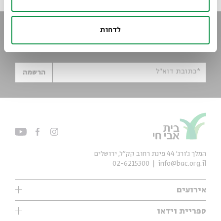
הישארו מעודכנים
לדחות
הירשמו לניוזלטר שלנו וקבלו עדכונים ישר למייל
*כתובת דוא"ל
הרשמה
המלך ג'ורג' 44 פינת רחוב קק״ל, ירושלים
02-6215300
info@bac.org.il
אירועים
עיון
ספריית וידאו
אנגלית