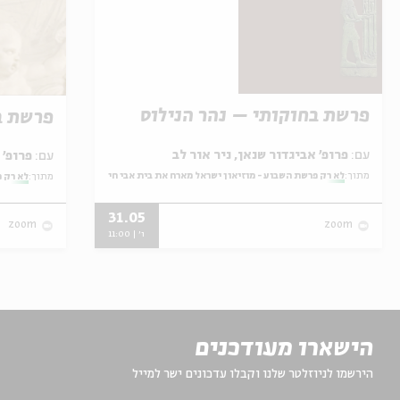
פרשת בחוקותי – נהר הנילוס
פרשת ב
עם:
פרופ' אביגדור שנאן, ניר אור לב
עם:
פרופ' אביגדור שנאן, שלומית שטיינברג
מתוך:
לא רק פרשת השבוע - מוזיאון ישראל מארח את בית אבי חי
מתוך:
לא רק פ
31.05
zoom
zoom
ו' | 11:00
הישארו מעודכנים
הירשמו לניוזלטר שלנו וקבלו עדכונים ישר למייל