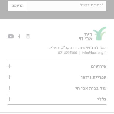
*כתובת דוא"ל
הרשמה
המלך ג'ורג' 44 פינת רחוב קק״ל, ירושלים
02-6215300
info@bac.org.il
אירועים
עיון
ספריית וידאו
אנגלית
ילדים
שיעורי בוקר
עוד בבית אבי חי
מוזיקה
מיוחדים
תערוכות
עיון
כללי
נוער
מיוחדים
מיוחדים
צרו קשר
ספרות ושירה
פודקאסטים מומלצים
ספרות ושירה
אודות
סדרות