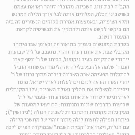
הקב"ה לבת זוגו, השכינה. מקובלי הזוהר ראו את עצמם
ה
אנגלית
מיוחדי
כשושביני הכלה, המלווים אותה לכל אורך הלילה המרגש
ומלא הציפייה, ובאמצעות אמירת פסוקים הנשזרים זה בזה
הם ביקשו לקשט אותה ולהתקין את תכשיטיה לקראת
המעמד הנשגב.
בסדרת המפגשים נעמיק בתיאור זה ובאופן שבו פיתחו
מקובלי צפת את אותו רעיון זוהרי. נתעכב על ליל שבועות
ייחודי שהתקיים בעיר ניקופול, בביתו של ר' יוסף קארו
ועם ר' שלמה אלקבץ. בלילה זה הלימוד המשותף הוביל
להתגלות מפעימה שבה השכינה דיברה מתוך גרונו של ר'
יוסף קארו וקראה לנוכחים לעלות לארץ ישראל. מתוך
ניסיונם להשלים את תהליך גאולת השכינה, עלו המקובלים
לארץ וניסו לשחזר את אותו מאורע חד-פעמי של ליל
שבועות בדרכים שונות ומגוונות: הם יצאו למסעות של
מעין גלות מקומית והתחברות לשכינה הגולה ("גירושין");
פיתחו תפילה לחצות לילה מתוך זיהוי של מחשכי הלילה
עם הגלות, ויצרו את "קבלת השבת" שבמוקדה הפיוט "לכה