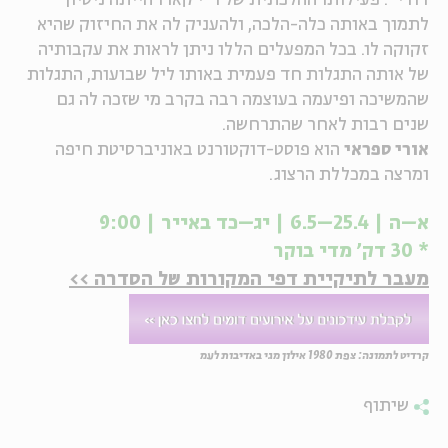
דודי". פעילותו ההלכתית של ר"י קארו הייתה ניסיון
לתמוך באותה כלה-הלכה, ולהעניק לה את החיזוק שהיא
זקוקה לו. בכל המפעלים הללו ניתן לראות את עקבותיה
של אותה התגלות חד פעמית באותו ליל שבועות, התגלות
שהמשיכה ופיעמה בעוצמה רבה בקרב מי שזכה לה גם
שנים רבות לאחר שהתרחשה.
אורי ספראי
הוא פוסט-דוקטורנט באוניברסיטת חיפה
ומרצה במכללת הרצוג.
א–ה | 25.4–6.5 | יג–כד באייר | 9:00
* 30 דק' מדי בוקר
מעבר לתיקיית דפי המקורות של הסדרה >>
קרדיט לתמונה: צפת 1980 אילון מגי באדיבות לעמ
שיתוף