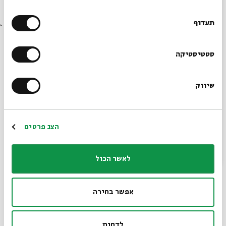
רוצים לדעת מה קורה
בבית אבי חי לפני כולם?
תעדוף
מפגש שישי - דרשת העלייה של ר' שלמה
אלקבץ
הרשמו לניוזלטר שלנו
סטטיסטיקה
מתוך:
לקראת כלה - תיקון ליל שבועות וגאולת השכינה אצל מקובלי צפת
שיווק
02.05
*כתובת דוא"ל
zoom
א' | 09:00
הרשמה
הצג פרטים
לאשר הכול
אפשר בחירה
לדחות