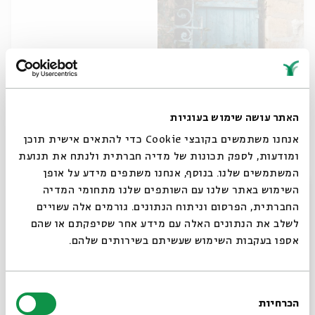
מפגש שביעי - "בגדי גולה עשי לך": גירושין
וגלות ארץ-ישראליים
האתר עושה שימוש בעוגיות
אנחנו משתמשים בקובצי Cookie כדי להתאים אישית תוכן
מתוך:
לקראת כלה - תיקון ליל שבועות וגאולת השכינה אצל מקובלי צפת
ומודעות, לספק תכונות של מדיה חברתית ולנתח את תנועת
03.05
המשתמשים שלנו. בנוסף, אנחנו משתפים מידע על אופן
zoom
ב' | 09:00
סגור
השימוש באתר שלנו עם השותפים שלנו מתחומי המדיה
החברתית, הפרסום וניתוח הנתונים. גורמים אלה עשויים
לשלב את הנתונים האלה עם מידע אחר שסיפקתם או שהם
אספו בעקבות השימוש שעשיתם בשירותים שלהם.
בחירת
הכרחיות
הסכמה