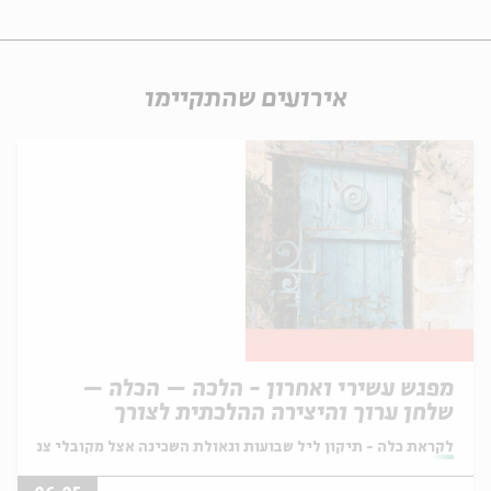
אירועים שהתקיימו
מפגש עשירי ואחרון - הלכה – הכלה –
שלחן ערוך והיצירה ההלכתית לצורך
השכינה
מתוך:
לקראת כלה - תיקון ליל שבועות וגאולת השכינה אצל מקובלי צפת