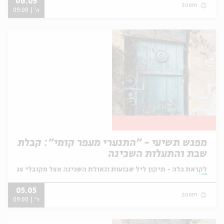
06.05
zoom
ה' | 09:00
מפגש תשיעי - "התנערי מעפר קומי": קבלת
שבת והתעלות השכינה
מתוך:
לקראת כלה - תיקון ליל שבועות וגאולת השכינה אצל מקובלי צפת
05.05
zoom
ד' | 09:00