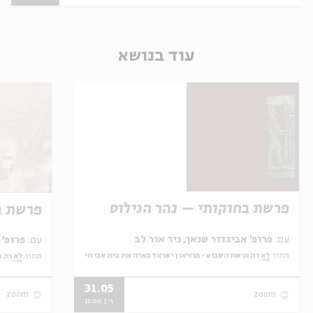
עוד בנושא
פרשת בחוקותי – נהר הנילוס
פרשת ב
עם:
פרופ' אביגדור שנאן, ניר אור לב
עם:
פרופ' אביגדור שנאן, שלומית שטיינברג
מתוך:
לא רק פרשת השבוע - מוזיאון ישראל מארח את בית אבי חי
מתוך:
לא רק פ
31.05
zoom
zoom
ו' | 11:00