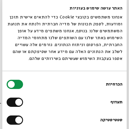
מפגש #3 חיי הרוח של יהדות מרוקו,
האתר עושה שימוש בעוגיות
בישראל ומחוצה לה
אנחנו משתמשים בקובצי Cookie כדי להתאים אישית תוכן
מתוך:
עם הפנים למגרב ◆ יחסי הרוח והתרבות בין מרוקו לישראל לרגל הסכם
ומודעות, לספק תכונות של מדיה חברתית ולנתח את תנועת
המשתמשים שלנו. בנוסף, אנחנו משתפים מידע על אופן
17.03
סגור
השימוש באתר שלנו עם השותפים שלנו מתחומי המדיה
ד' | 18:00
החברתית, הפרסום וניתוח הנתונים. גורמים אלה עשויים
לשלב את הנתונים האלה עם מידע אחר שסיפקתם או שהם
אספו בעקבות השימוש שעשיתם בשירותים שלהם.
בחירת
הכרחיות
הסכמה
רוצים לדעת מה קורה
בבית אבי חי לפני כולם?
תעדוף
מפגש #2 לתעד את ארץ אבותינו: מרוקו
בראי הקולנוע
הרשמו לניוזלטר שלנו
סטטיסטיקה