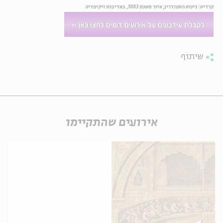
קרדיט: כינוס הסנהדרין, איור משנת 1883, באדיבות ויקיפדיה
שיתוף
אירועים שהתקיימו