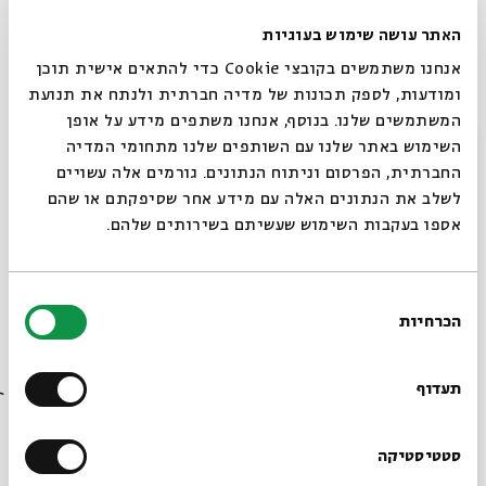
האתר עושה שימוש בעוגיות
אנחנו משתמשים בקובצי Cookie כדי להתאים אישית תוכן
ומודעות, לספק תכונות של מדיה חברתית ולנתח את תנועת
המשתמשים שלנו. בנוסף, אנחנו משתפים מידע על אופן
סגור
השימוש באתר שלנו עם השותפים שלנו מתחומי המדיה
החברתית, הפרסום וניתוח הנתונים. גורמים אלה עשויים
לשלב את הנתונים האלה עם מידע אחר שסיפקתם או שהם
אספו בעקבות השימוש שעשיתם בשירותים שלהם.
עיונים במסכת סנהדרין עם ד"ר אורית מלכה
- שיעור שישי
בחירת
מתוך:
עיונים במסכת סנהדרין עם ד"ר אורית מלכה
הכרחיות
הסכמה
רוצים לדעת מה קורה
24.01
zoom
א' | 09:00
בבית אבי חי לפני כולם?
תעדוף
הרשמו לניוזלטר שלנו
סטטיסטיקה