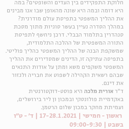
חלוקת התפקידים בין העדים והשופטים? במה
ה
אנגלית
מיוחדי
היא דומה ובמה היא שונה מהאופן שבו אנו מבינים
את ההליך המשפטי בתפיסת עולם מודרנית?
במהלך הסדרה נעיין בעשר סוגיות מתוך מסכת
סנהדרין בתלמוד הבבלי. דרכן ניחשף לתפיסת
התורה המשפטית של ההלכה התלמודית,
שמשקפת הבנה של ההליך המשפטי כהליך פוליטי.
בתפיסה עתיקה זו, הדינים שמסדירים את ההליך
המשפטי משקפים משא ומתן על אודות התנאים
שבהם רשאית הקהילה לשפוט את חבריה ולגזור
את דינם.
ד"ר
אורית מלכה
היא פוסט-דוקטורנטית
באקדמיית פולונסקי ובמכון ון ליר בירושלים,
ועמיתת מחקר במכון שלום הרטמן.
ראשון - חמישי | 17-28.1.2021 | ד' - ט"ו
בשבט | 09:00-9:30