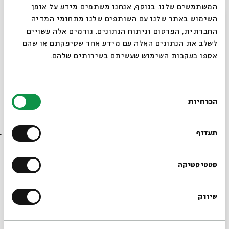
המשתמשים שלנו. בנוסף, אנחנו משתפים מידע על אופן
סגור
השימוש באתר שלנו עם השותפים שלנו מתחומי המדיה
החברתית, הפרסום וניתוח הנתונים. גורמים אלה עשויים
לשלב את הנתונים האלה עם מידע אחר שסיפקתם או שהם
אספו בעקבות השימוש שעשיתם בשירותים שלהם.
בחירת
הכרחיות
הסכמה
רוצים לדעת מה קורה
ספר יהודית - הן בכל דור תקום גיבורה
בבית אבי חי לפני כולם?
תעדוף
מתוך:
ספר יהודית
הרשמו לניוזלטר שלנו
סטטיסטיקה
10.12
zoom
ה' | 11:00
שיווק
*כתובת דוא"ל