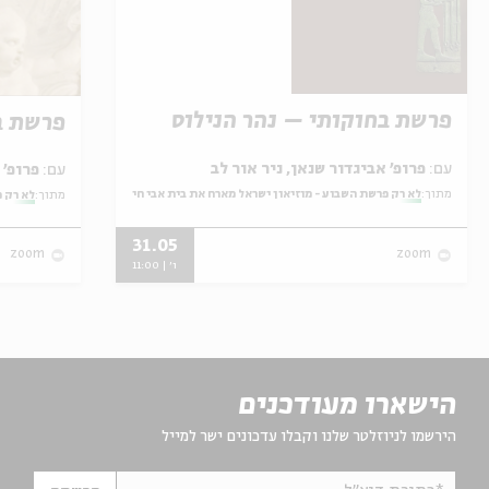
פרשת בחוקותי – נהר הנילוס
פרשת ב
עם:
פרופ' אביגדור שנאן, ניר אור לב
עם:
פרופ' אביגדור שנאן, שלומית שטיינברג
מתוך:
לא רק פרשת השבוע - מוזיאון ישראל מארח את בית אבי חי
מתוך:
לא רק פ
31.05
zoom
zoom
ו' | 11:00
הישארו מעודכנים
הירשמו לניוזלטר שלנו וקבלו עדכונים ישר למייל