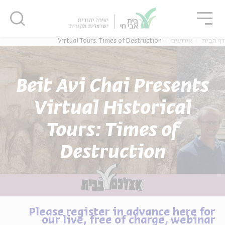
גור
סגור
סגור
דף הבית
אירועים
Virtual Tours: Times of Destruction
Beit Avi Chai Presents
Virtual Historical
Tours: Times of
Destruction
Please register in advance here for
our live, free of charge, webinar