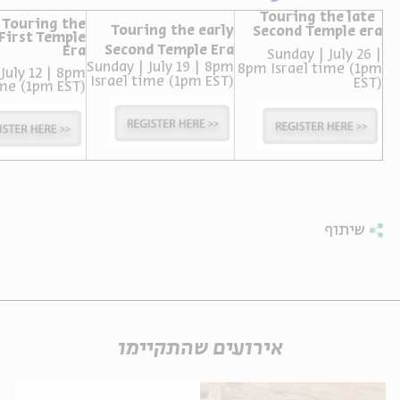
Touring the late
Touring the
Touring the
early
ה
אנגלית
מיוחדי
Second Temple era
First
Temple
Second Temple Era
Era
Sunday | July 26 |
Sunday | July 19 | 8pm
8pm Israel time (1pm
July 12 | 8pm
Israel time (1pm EST)
EST)
ime (1pm EST)
שיתוף
אירועים שהתקיימו