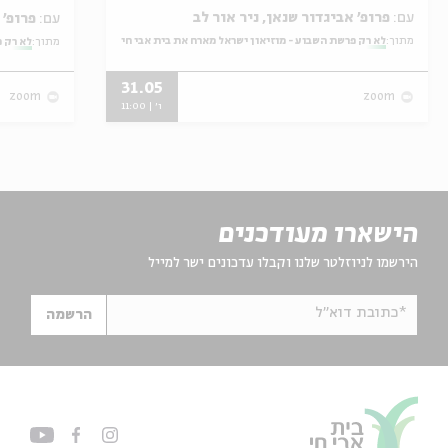
עם:
פרופ' אביגדור שנאן, ניר אור לב
עם:
פרופ' אביגדור שנאן, שלומית שטיינברג
מתוך:
לא רק פרשת השבוע - מוזיאון ישראל מארח את בית אבי חי
מתוך:
לא רק פ
31.05
zoom
zoom
ו' | 11:00
הישארו מעודכנים
הירשמו לניוזלטר שלנו וקבלו עדכונים ישר למייל
*כתובת דוא"ל
הרשמה