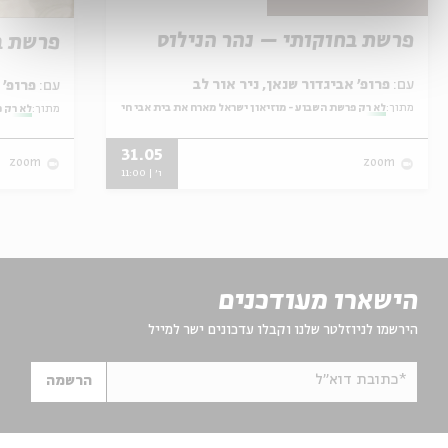
פרשת בחוקותי – נהר הנילוס
פרשת ב
עם:
פרופ' אביגדור שנאן, ניר אור לב
עם:
פרופ' אביגדור שנאן, שלומית שטיינברג
מתוך:
לא רק פרשת השבוע - מוזיאון ישראל מארח את בית אבי חי
מתוך:
לא רק פ
31.05
zoom
zoom
ו' | 11:00
הישארו מעודכנים
הירשמו לניוזלטר שלנו וקבלו עדכונים ישר למייל
*כתובת דוא"ל
הרשמה