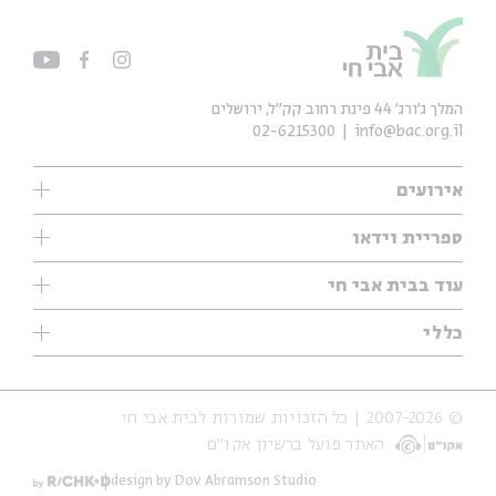
המלך ג'ורג' 44 פינת רחוב קק״ל, ירושלים
02-6215300
info@bac.org.il
אירועים
עיון
ספריית וידאו
אנגלית
ילדים
שיעורי בוקר
עוד בבית אבי חי
מוזיקה
מיוחדים
תערוכות
עיון
כללי
נוער
מיוחדים
מיוחדים
צרו קשר
ספרות ושירה
פודקאסטים מומלצים
ספרות ושירה
אודות
סדרות
כתבות
© 2007-2026 | כל הזכויות שמורות לבית אבי חי
הצהרת נגישות
אירועי עבר
קצה הקרחון
האתר פועל ברשיון אקו״ם
תנאי שימוש והצהרת פרטיות
אירועים בירושלים
על הדרך
חנות
ילדים
design by Dov Abramson Studio
מפלגת המחשבות