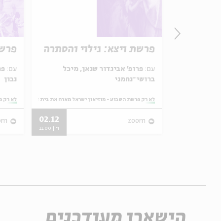
 נהר
פרשת ויצא: גילוי והסתרה
פרשת
עם:
פרופ' אביגדור שנאן, מיכל
עם:
פר
ברושי־נחמני
נבון
ראל מארח את בית אבי חי
מתוך:
לא רק פרשת השבוע - מוזיאון ישראל מארח את בית אבי חי
מתוך:
לא רק פ
02.12
31.05
om
zoom
ו' | 11:00
ו' | 11:00
הישארו מעודכנים