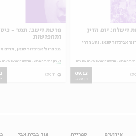
 וישלח: יום הדין
פרשת וישב: תמר - כיסו
ותחפושות
ופ' אביגדור שנאן, נטע הררי
עם:
פרופ' אביגדור שנאן, מרים מלאכי
רשת השבוע - מוזיאון ישראל מארח את בית אבי חי
מתוך:
לא רק פרשת השבוע - מוזיאון ישראל מארח א
2
09.12
zoom
zo
ו' | 11:00
ו' | 
אירועים
ספריית
עוד בבית אבי
כל