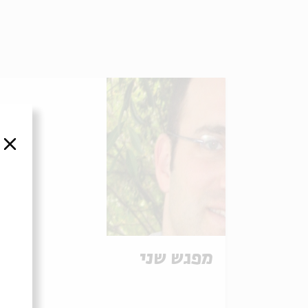
סגור
מפגש שני