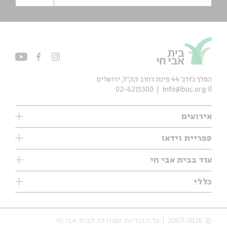
המלך ג'ורג' 44 פינת רחוב קק״ל, ירושלים
02-6215300
info@bac.org.il
אירועים
עיון
ספריית וידאו
אנגלית
ילדים
שיעורי בוקר
עוד בבית אבי חי
מוזיקה
מיוחדים
תערוכות
עיון
כללי
נוער
מיוחדים
מיוחדים
צרו קשר
ספרות ושירה
פודקאסטים מומלצים
ספרות ושירה
אודות
סדרות
כתבות
© 2007-2026 | כל הזכויות שמורות לבית אבי חי
הצהרת נגישות
אירועי עבר
קצה הקרחון