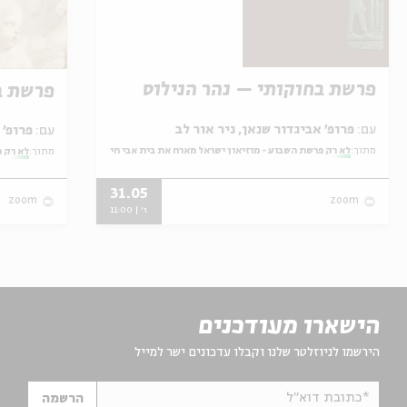
פרשת בחוקותי – נהר הנילוס
פרשת ב
עם:
פרופ' אביגדור שנאן, ניר אור לב
עם:
פרופ' אביגדור שנאן, שלומית שטיינברג
מתוך:
לא רק פרשת השבוע - מוזיאון ישראל מארח את בית אבי חי
מתוך:
לא רק פ
31.05
zoom
zoom
ו' | 11:00
הישארו מעודכנים
הירשמו לניוזלטר שלנו וקבלו עדכונים ישר למייל
*כתובת דוא"ל
הרשמה