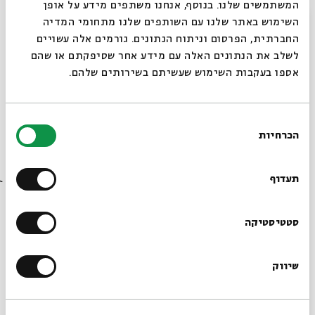
המשתמשים שלנו. בנוסף, אנחנו משתפים מידע על אופן
סגור
השימוש באתר שלנו עם השותפים שלנו מתחומי המדיה
החברתית, הפרסום וניתוח הנתונים. גורמים אלה עשויים
לשלב את הנתונים האלה עם מידע אחר שסיפקתם או שהם
אספו בעקבות השימוש שעשיתם בשירותים שלהם.
בחירת
הכרחיות
הסכמה
רוצים לדעת מה קורה
Game Theory
בבית אבי חי לפני כולם?
תעדוף
מתוך:
Economics in the Talmud
19.01
הרשמו לניוזלטר שלנו
סטטיסטיקה
ג' | 20:00
שיווק
*כתובת דוא"ל