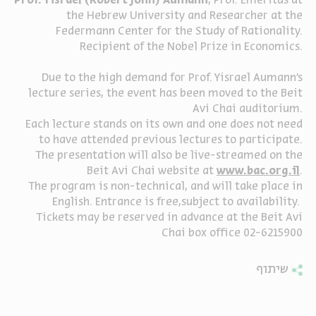
Prof. Yisrael (Robert John) Aumann
, Prof. Emeritus at
the Hebrew University and Researcher at the
ה
אנגלית
מיוחדי
Federmann Center for the Study of Rationality.
Recipient of the Nobel Prize in Economics.
Due to the high demand for Prof. Yisrael Aumann’s
lecture series, the event has been moved to the Beit
Avi Chai auditorium.
Each lecture stands on its own and one does not need
to have attended previous lectures to participate.
The presentation will also be live-streamed on the
Beit Avi Chai website at
www.bac.org.il
.
The program is non-technical, and will take place in
English. Entrance is free,subject to availability.
Tickets may be reserved in advance at the
Beit Avi
Chai
box office 02-6215900
שיתוף