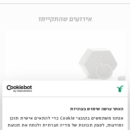
אירועים שהתקיימו
Moral Hazard
מתוך:
Economics in the Talmud
האתר עושה שימוש בעוגיות
02.02
אנחנו משתמשים בקובצי Cookie כדי להתאים אישית תוכן
ג' | 20:00
ומודעות, לספק תכונות של מדיה חברתית ולנתח את תנועת