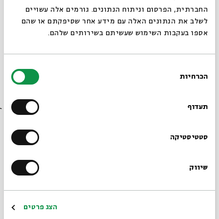
החברתית, הפרסום וניתוח הנתונים. גורמים אלה עשויים
לשלב את הנתונים האלה עם מידע אחר שסיפקתם או שהם
אספו בעקבות השימוש שעשיתם בשירותים שלהם.
בחירת
הכרחיות
הסכמה
רוצים לדעת מה קורה
"יש שופטים בירושלים" - מפגש 2 - מהפכה
מבית
בבית אבי חי לפני כולם?
תעדוף
מתוך:
&quot;יש שופטים בירושלים&quot;
הרשמו לניוזלטר שלנו
סטטיסטיקה
19.03
ד' | 16:00
שיווק
*כתובת דוא"ל
הרשמה
הצג פרטים