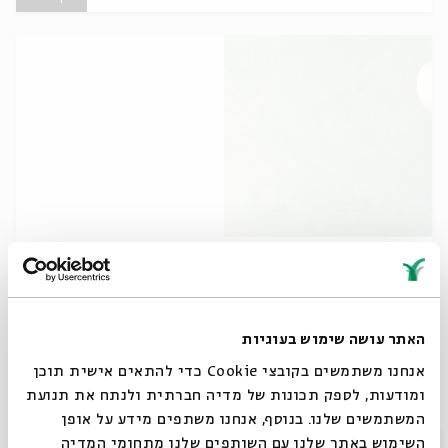
"יש שופטים בירושלים" -מפגש 2 -
מפורמליזם לערכים?
מתוך:
&quot;יש שופטים בירושלים&quot;
האתר עושה שימוש בעוגיות
19.03
אנחנו משתמשים בקובצי Cookie כדי להתאים אישית תוכן
ד' | 17:30
ומודעות, לספק תכונות של מדיה חברתית ולנתח את תנועת
המשתמשים שלנו. בנוסף, אנחנו משתפים מידע על אופן
סגור
השימוש באתר שלנו עם השותפים שלנו מתחומי המדיה