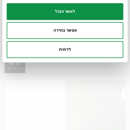
לאשר הכול
אפשר בחירה
"יש שופטים בירושלים" - מפגש 1 - אבני
היסוד
לדחות
מתוך:
&quot;יש שופטים בירושלים&quot;
05.03
ד' | 17:30