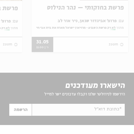
פרשת בחוקותי – נהר הנילוס
פרשת ב
עם:
פרופ' אביגדור שנאן, ניר אור לב
עם:
פרופ' אביגדור שנאן, שלומית שטיינברג
מתוך:
לא רק פרשת השבוע - מוזיאון ישראל מארח את בית אבי חי
מתוך:
לא רק פ
31.05
zoom
zoom
ו' | 11:00
הישארו מעודכנים
הירשמו לניוזלטר שלנו וקבלו עדכונים ישר למייל
*כתובת דוא"ל
הרשמה