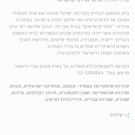
עורך הסדרה:
פרופ' מרדכי קרמניצר
ה
אנגלית
מיוחדי
בית המשפט העליון במדינת ישראל מהווה את אחד מעמודי
התווך של הדמוקרטיה ושל שלטון החוק בישראל. במסגרת
אירועי "סוגרים שישים" בבית אבי חי, יערכו שלושה ימי עיון
מרוכזים אשר ידונו בהיבטים שונים הקשורים לבית המשפט
העליון: ייסודו, תפקידיו, תחומי שיפוטו, חידושיו לאורך
השנים והשינויים שחלים בו בדור האחרון.
בשיתוף המכון הישראלי לדמוקרטיה.
הכניסה למפגשים ללא תשלום, על בסיס מקום פנוי הרשמה
מראש, בטל': 02-5300844
סדרות שיתקיימו בעתיד: אופנה, מוסיקה ישראלית, הגות.
סדרות שהסתיימו: שפה ותקשורת, חינוך וקולנוע, צילום,
ספורט, ספרות עברית, אדריכלות ועיצוב.
שיתוף