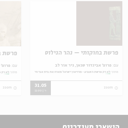
פרשת בחוקותי – נהר הנילוס
פרשת ב
עם:
פרופ' אביגדור שנאן, ניר אור לב
עם:
פרופ' אביגדור שנאן, שלומית שטיינברג
מתוך:
לא רק פרשת השבוע - מוזיאון ישראל מארח את בית אבי חי
מתוך:
לא רק פ
31.05
zoom
zoom
ו' | 11:00
הישארו מעודכנים