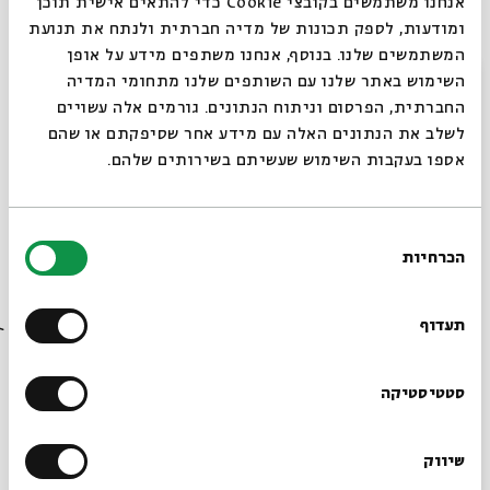
אנחנו משתמשים בקובצי Cookie כדי להתאים אישית תוכן
ומודעות, לספק תכונות של מדיה חברתית ולנתח את תנועת
המשתמשים שלנו. בנוסף, אנחנו משתפים מידע על אופן
חצי סיכה על מפת העולם
סגור
השימוש באתר שלנו עם השותפים שלנו מתחומי המדיה
מתוך:
חצי סיכה על מפת העולם
החברתית, הפרסום וניתוח הנתונים. גורמים אלה עשויים
לשלב את הנתונים האלה עם מידע אחר שסיפקתם או שהם
21.10
אספו בעקבות השימוש שעשיתם בשירותים שלהם.
ב' | 19:30
בחירת
הכרחיות
הסכמה
רוצים לדעת מה קורה
בבית אבי חי לפני כולם?
תעדוף
הרשמו לניוזלטר שלנו
סטטיסטיקה
חצי סיכה על מפת העולם
שיווק
*כתובת דוא"ל