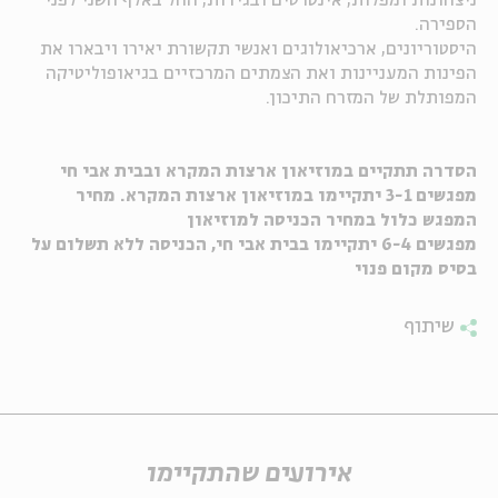
ניצחונות ומפלות, אינטרסים ובגידות, החל באלף השני לפני
הספירה.
ה
אנגלית
מיוחדי
היסטוריונים, ארכיאולוגים ואנשי תקשורת יאירו ויבארו את
הפינות המעניינות ואת הצמתים המרכזיים בגיאופוליטיקה
המפותלת של המזרח התיכון.
הסדרה תתקיים במוזיאון ארצות המקרא ובבית אבי חי
מפגשים 3-1 יתקיימו במוזיאון ארצות המקרא. מחיר
המפגש כלול במחיר הכניסה למוזיאון
מפגשים 6-4 יתקיימו בבית אבי חי, הכניסה ללא תשלום על
בסיס מקום פנוי
שיתוף
אירועים שהתקיימו