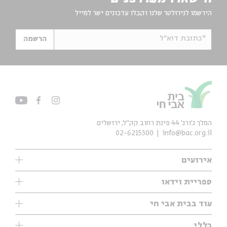
הירשמו לניוזלטר שלנו וקבלו עדכונים ישר למייל
*כתובת דוא"ל
הרשמה
המלך ג'ורג' 44 פינת רחוב קק״ל, ירושלים
02-6215300
info@bac.org.il
אירועים
עיון
ספריית וידאו
אנגלית
ילדים
שיעורי בוקר
עוד בבית אבי חי
מוזיקה
מיוחדים
תערוכות
עיון
כללי
נוער