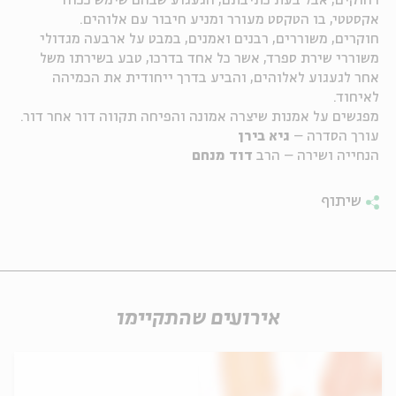
רחוקים, אבל בעת כתיבתם, הגעגוע שבהם שימש ככוח
אקסטטי, בו הטקסט מעורר ומניע חיבור עם אלוהים.
ה
אנגלית
מיוחדי
חוקרים, משוררים, רבנים ואמנים, במבט על ארבעה מגדולי
משוררי שירת ספרד, אשר כל אחד בדרכו, טבע בשירתו משל
אחר לגעגוע לאלוהים, והביע בדרך ייחודית את הכמיהה
לאיחוד.
מפגשים על אמנות שיצרה אמונה והפיחה תקווה דור אחר דור.
עורך הסדרה –
גיא בירן
הנחייה ושירה – הרב
דוד מנחם
שיתוף
אירועים שהתקיימו