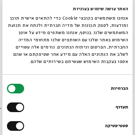
האתר עושה שימוש בעוגיות
אנחנו משתמשים בקובצי Cookie כדי להתאים אישית תוכן
אברח ממך אליך
ומודעות, לספק תכונות של מדיה חברתית ולנתח את תנועת
המשתמשים שלנו. בנוסף, אנחנו משתפים מידע על אופן
מתוך:
אברח ממך אליך
סגור
השימוש באתר שלנו עם השותפים שלנו מתחומי המדיה
החברתית, הפרסום וניתוח הנתונים. גורמים אלה עשויים
17.07
ד' | 20:30
לשלב את הנתונים האלה עם מידע אחר שסיפקתם או שהם
אספו בעקבות השימוש שעשיתם בשירותים שלהם.
בחירת
הכרחיות
הסכמה
רוצים לדעת מה קורה
בבית אבי חי לפני כולם?
תעדוף
הרשמו לניוזלטר שלנו
סטטיסטיקה
אברח ממך אליך