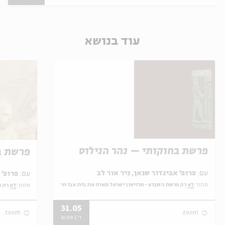
עוד בנושא
פרשת בחוקותי – נהר הנילוס
פרשת ב
עם:
פרופ' אביגדור שנאן, ניר אור לב
עם:
פרופ' אביגדור שנאן, שלומית שטיינברג
מתוך:
לא רק פרשת השבוע - מוזיאון ישראל מארח את בית אבי חי
מתוך:
לא רק פ
31.05
zoom
zoom
ו' | 11:00