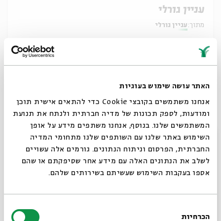
עניין גורלי
מתוך:
עניין גורלי
27.05
ב' | 20:00
האתר עושה שימוש בעוגיות
אנחנו משתמשים בקובצי Cookie כדי להתאים אישית תוכן
ומודעות, לספק תכונות של מדיה חברתית ולנתח את תנועת
המשתמשים שלנו. בנוסף, אנחנו משתפים מידע על אופן
סגור
השימוש באתר שלנו עם השותפים שלנו מתחומי המדיה
החברתית, הפרסום וניתוח הנתונים. גורמים אלה עשויים
לשלב את הנתונים האלה עם מידע אחר שסיפקתם או שהם
אספו בעקבות השימוש שעשיתם בשירותים שלהם.
עניין גורלי
מתוך:
עניין גורלי
בחירת
הכרחיות
הסכמה