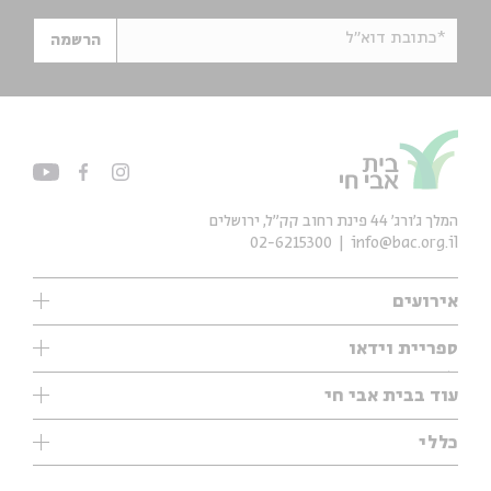
*כתובת דוא"ל
הרשמה
המלך ג'ורג' 44 פינת רחוב קק״ל, ירושלים
02-6215300
info@bac.org.il
אירועים
עיון
ספריית וידאו
אנגלית
ילדים
שיעורי בוקר
עוד בבית אבי חי
מוזיקה
מיוחדים
תערוכות
עיון
כללי
נוער
מיוחדים
מיוחדים
צרו קשר
ספרות ושירה
פודקאסטים מומלצים