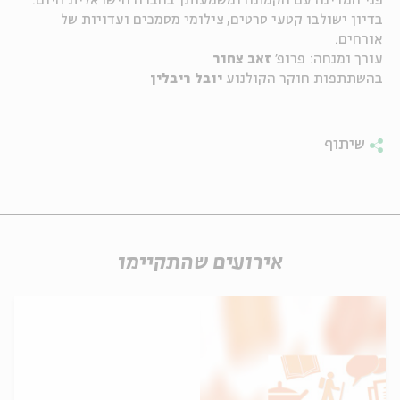
פני המדינה עם הקמתה ומשמעותן בחברה הישראלית היום.
בדיון ישולבו קטעי סרטים, צילומי מסמכים ועדויות של
ה
אנגלית
מיוחדי
אורחים.
עורך ומנחה: פרופ'
זאב צחור
בהשתתפות חוקר הקולנוע
יובל ריבלין
שיתוף
אירועים שהתקיימו