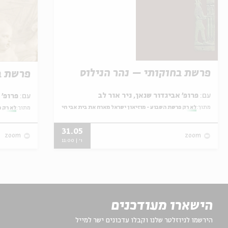
פרשת בחוקותי – נהר הנילוס
פרשת ב
עם:
פרופ' אביגדור שנאן, ניר אור לב
עם:
פרופ' אביגדור שנאן, שלומית שטיינברג
מתוך:
לא רק פרשת השבוע - מוזיאון ישראל מארח את בית אבי חי
מתוך:
לא רק פ
31.05
zoom
zoom
ו' | 11:00
הישארו מעודכנים
הירשמו לניוזלטר שלנו וקבלו עדכונים ישר למייל