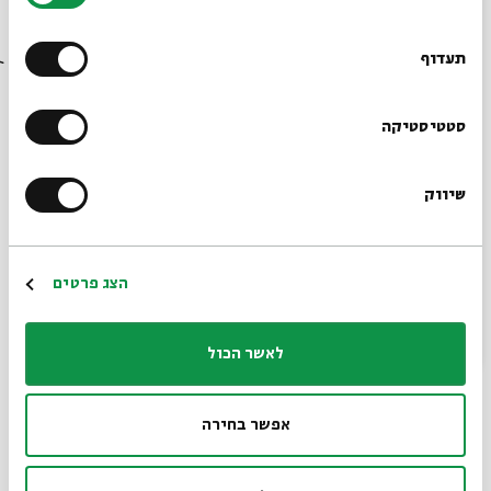
20.05
רוצים לדעת מה קורה
ב' | 20:00
בבית אבי חי לפני כולם?
תעדוף
הרשמו לניוזלטר שלנו
סטטיסטיקה
שיווק
*כתובת דוא"ל
הרשמה
הצג פרטים
עניין גורלי
מתוך:
עניין גורלי
לאשר הכול
13.05
ב' | 20:00
אפשר בחירה