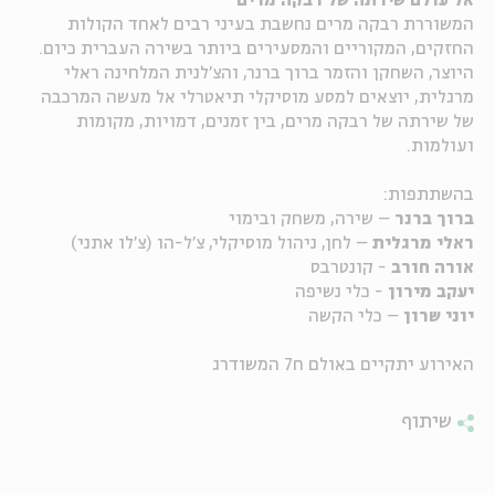
אל עולם שירתה של רבקה מרים
המשוררת רבקה מרים נחשבת בעיני רבים לאחד הקולות
ה
אנגלית
מיוחדי
החזקים, המקוריים והמסעירים ביותר בשירה העברית כיום.
היוצר, השחקן והזמר ברוך ברנר, והצ'לנית המלחינה ראלי
מרגלית, יוצאים למסע מוסיקלי תיאטרלי אל מעשה המרכבה
של שירתה של רבקה מרים, בין זמנים, דמויות, מקומות
ועולמות.
בהשתתפות:
ברוך ברנר
– שירה, משחק ובימוי
ראלי מרגלית
– לחן, ניהול מוסיקלי, צ'ל-הו (צ'לו אתני)
אורה חורב
- קונטרבס
יעקב מירון
- כלי נשיפה
יוני שרון
– כלי הקשה
האירוע יתקיים באולם ח7 המשודרג
שיתוף