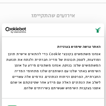
אירועים שהתקיימו
האתר עושה שימוש בעוגיות
אנחנו משתמשים בקובצי Cookie כדי להתאים אישית תוכן
ומודעות, לספק תכונות של מדיה חברתית ולנתח את תנועת
המשתמשים שלנו. בנוסף, אנחנו משתפים מידע על אופן
סגור
השימוש באתר שלנו עם השותפים שלנו מתחומי המדיה
החברתית, הפרסום וניתוח הנתונים. גורמים אלה עשויים
נוגע במה שאיננו
לשלב את הנתונים האלה עם מידע אחר שסיפקתם או שהם
מתוך:
נוגע במה שאיננו
אספו בעקבות השימוש שעשיתם בשירותים שלהם.
07.09
ד' | 20:30
בחירת