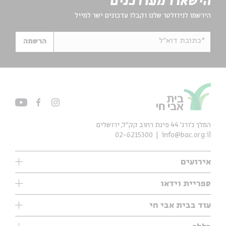
הישארו מעודכנים
הירשמו לניוזלטר שלנו וקבלו עדכונים ישר למייל
*כתובת דוא"ל
הרשמה
המלך ג'ורג' 44 פינת רחוב קק״ל, ירושלים
02-6215300
info@bac.org.il
אירועים
עיון
ספריית וידאו
אנגלית
ילדים
שיעורי בוקר
עוד בבית אבי חי
מוזיקה
מיוחדים
תערוכות
עיון