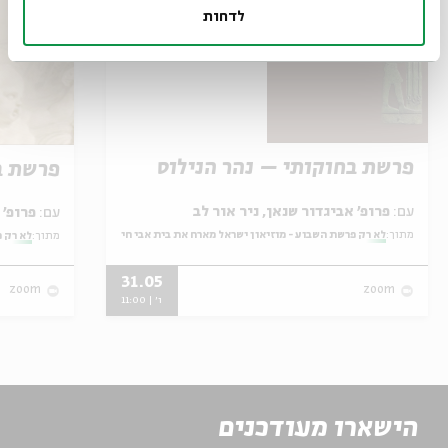
לדחות
פרשת בחוקותי – נהר הנילוס
פרשת ב
עם:
פרופ' אביגדור שנאן, ניר אור לב
עם:
פרופ' אביגדור שנאן, שלומית שטיינברג
מתוך:
לא רק פרשת השבוע - מוזיאון ישראל מארח את בית אבי חי
מתוך:
לא רק פ
31.05
zoom
zoom
ו' | 11:00
הישארו מעודכנים