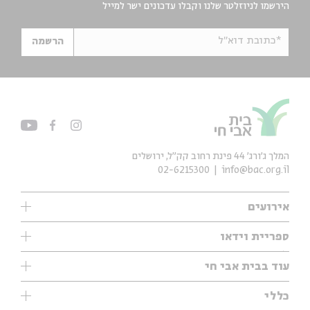
הירשמו לניוזלטר שלנו וקבלו עדכונים ישר למייל
*כתובת דוא"ל
הרשמה
המלך ג'ורג' 44 פינת רחוב קק״ל, ירושלים
02-6215300
info@bac.org.il
אירועים
עיון
ספריית וידאו
אנגלית
ילדים
שיעורי בוקר
עוד בבית אבי חי
מוזיקה
מיוחדים
תערוכות
עיון
כללי
נוער
מיוחדים
מיוחדים