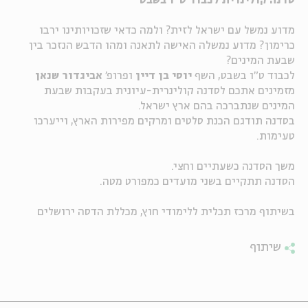
סדנה קולינרית לכבוד ט"ו בשבט
ה
אנגלית
מיוחדי
מדוע נמשל עם ישראל לזית? ולמה כדאי שזכויותינו ירבו
כרימון? מדוע נמשלה האישה לתאנה ומהו הדבש הנזכר בין
שבעת המינים?
לכבוד ט"ו בשבט, השף
יוסי בן דיין
ופרופ'
אביגדור שנאן
מזמינים אתכם לסדנה קולינרית-עיונית בעקבות שבעת
המינים שנתברכה בהם ארץ ישראל.
בסדנה תודגם הכנת סלטים ומרקים מפירות הארץ, וייערכו
טעימות.
משך הסדנה כשעתיים וחצי.
הסדנה תתקיים בשני מועדים כמפורט מטה.
בשיתוף מרכז תכלית ללימודי חוץ, מכללת הדסה ירושלים
שיתוף