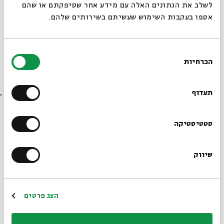
לשלב את הנתונים האלה עם מידע אחר שסיפקתם או שהם
אספו בעקבות השימוש שעשיתם בשירותים שלהם.
בת שאול - הצגה
בחירת
הכרחיות
הסכמה
מתוך:
בת שאול - הצגה
רוצים לדעת מה קורה
10.01
בבית אבי חי לפני כולם?
תעדוף
ב' | 19:30
הרשמו לניוזלטר שלנו
סטטיסטיקה
שיווק
*כתובת דוא"ל
הרשמה
הצג פרטים