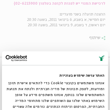
לרכישת המנוי יש לפנות לקופה בטלפון 02-6215900}
ההצגה תועלה בשני מועדים:
יום חמישי, א בשבט, 6 בינואר 2011, בשעה 20:30
יום ראשון, ד בשבט, 9 בינואר 2011, בשעה 20:30
שיתוף
אירועים שהתקיימו
האתר עושה שימוש בעוגיות
אנחנו משתמשים בקובצי Cookie כדי להתאים אישית תוכן
ומודעות, לספק תכונות של מדיה חברתית ולנתח את תנועת
המשתמשים שלנו. בנוסף, אנחנו משתפים מידע על אופן
סגור
השימוש באתר שלנו עם השותפים שלנו מתחומי המדיה
החברתית, הפרסום וניתוח הנתונים. גורמים אלה עשויים