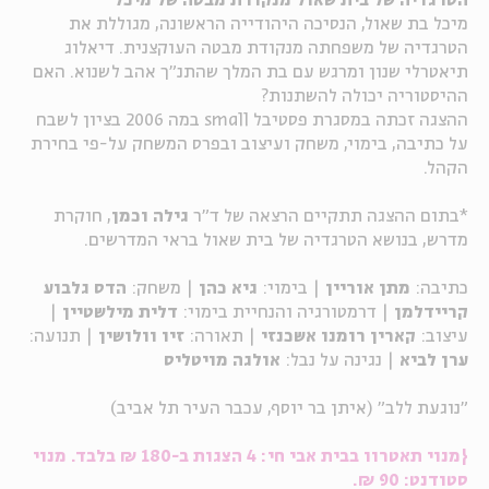
הטרגדיה של בית שאול מנקודת מבטה של מיכל
מיכל בת שאול, הנסיכה היהודייה הראשונה, מגוללת את
ה
אנגלית
מיוחדי
הטרגדיה של משפחתה מנקודת מבטה העוקצנית. דיאלוג
תיאטרלי שנון ומרגש עם בת המלך שהתנ"ך אהב לשנוא. האם
ההיסטוריה יכולה להשתנות?
ההצגה זכתה במסגרת פסטיבל small במה 2006 בציון לשבח
על כתיבה, בימוי, משחק ועיצוב ובפרס המשחק על-פי בחירת
הקהל.
*בתום ההצגה תתקיים הרצאה של ד"ר
גילה וכמן
, חוקרת
מדרש, בנושא הטרגדיה של בית שאול בראי המדרשים.
כתיבה:
מתן אוריין
| בימוי:
גיא כהן
| משחק:
הדס גלבוע
קריידלמן
| דרמטורגיה והנחיית בימוי:
דלית מילשטיין
|
עיצוב:
קארין רומנו
אשכנזי
| תאורה:
זיו וולושין
| תנועה:
ערן לביא
| נגינה על נבל:
אולגה מויטליס
"נוגעת ללב" (איתן בר יוסף, עכבר העיר תל אביב)
{מנוי תאטרוו בבית אבי חי: 4 הצגות ב-180 ₪ בלבד. מנוי
סטודנט: 90 ₪.