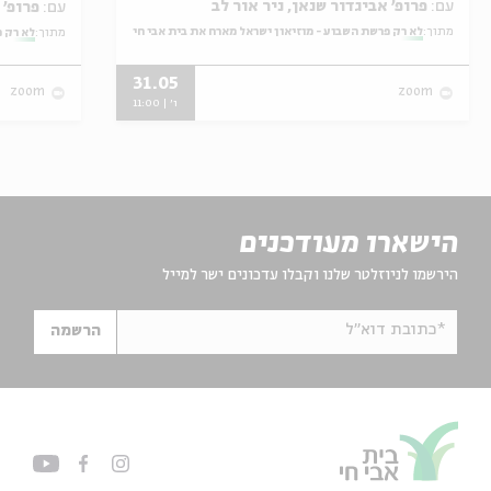
עם:
פרופ' אביגדור שנאן, ניר אור לב
עם:
פרופ' אביגדור שנאן, שלומית שטיינברג
מתוך:
לא רק פרשת השבוע - מוזיאון ישראל מארח את בית אבי חי
מתוך:
לא רק פ
31.05
zoom
zoom
ו' | 11:00
הישארו מעודכנים
הירשמו לניוזלטר שלנו וקבלו עדכונים ישר למייל
*כתובת דוא"ל
הרשמה