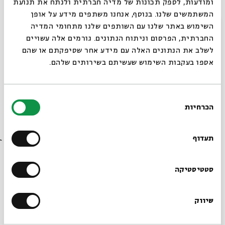
ומודעות, לספק תכונות של מדיה חברתית ולנתח את תנועת
שיגעון, רוחניות ויצירה - מפגש רביעי
המשתמשים שלנו. בנוסף, אנחנו משתפים מידע על אופן
סגור
מתוך:
שיגעון, רוחניות ויצירה
השימוש באתר שלנו עם השותפים שלנו מתחומי המדיה
החברתית, הפרסום וניתוח הנתונים. גורמים אלה עשויים
07.01
לשלב את הנתונים האלה עם מידע אחר שסיפקתם או שהם
ו' | 19:30
אספו בעקבות השימוש שעשיתם בשירותים שלהם.
בחירת
הכרחיות
הסכמה
רוצים לדעת מה קורה
בבית אבי חי לפני כולם?
תעדוף
הרשמו לניוזלטר שלנו
סטטיסטיקה
שיגעון, רוחניות ויצירה - מפגש שלישי
שיווק
מתוך:
שיגעון, רוחניות ויצירה
*כתובת דוא"ל
31.12