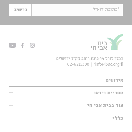
*כתובת דוא"ל
הרשמה
המלך ג'ורג' 44 פינת רחוב קק״ל, ירושלים
02-6215300
info@bac.org.il
אירועים
עיון
ספריית וידאו
אנגלית
ילדים
שיעורי בוקר
עוד בבית אבי חי
מוזיקה
מיוחדים
תערוכות
עיון
כללי
נוער
מיוחדים
מיוחדים
צרו קשר
ספרות ושירה
פודקאסטים מומלצים
ספרות ושירה