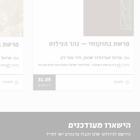
פרשת בחוקותי – נהר הנילוס
פרשת ב
עם:
פרופ' אביגדור שנאן, ניר אור לב
עם:
פרופ' אביגדור שנאן, שלומית שטיינברג
מתוך:
לא רק פרשת השבוע - מוזיאון ישראל מארח את בית אבי חי
מתוך:
לא רק פ
31.05
zoom
zoom
ו' | 11:00
הישארו מעודכנים
הירשמו לניוזלטר שלנו וקבלו עדכונים ישר למייל