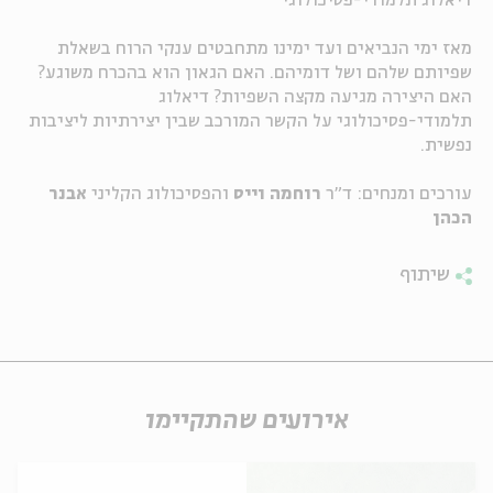
דיאלוג תלמודי-פסיכולוגי
ה
אנגלית
מיוחדי
מאז ימי הנביאים ועד ימינו מתחבטים ענקי הרוח בשאלת
שפיותם שלהם ושל דומיהם. האם הגאון הוא בהכרח משוגע?
האם היצירה מגיעה מקצה השפיות? דיאלוג
תלמודי-פסיכולוגי על הקשר המורכב שבין יצירתיות ליציבות
נפשית.
עורכים ומנחים: ד"ר
רוחמה וייס
והפסיכולוג הקליני
אבנר
הכהן
שיתוף
אירועים שהתקיימו