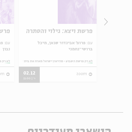
 נהר
פרשת ויצא: גילוי והסתרה
פרשת
עם:
פרופ' אביגדור שנאן, מיכל
עם:
פר
ברושי־נחמני
נבון
ראל מארח את בית אבי חי
מתוך:
לא רק פרשת השבוע - מוזיאון ישראל מארח את בית אבי חי
מתוך:
לא רק פ
02.12
31.05
om
zoom
ו' | 11:00
ו' | 11:00