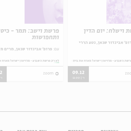
 וישלח: יום הדין
פרשת וישב: תמר - כיסו
ותחפושות
ופ' אביגדור שנאן, נטע הררי
עם:
פרופ' אביגדור שנאן, מרים מלאכי
רשת השבוע - מוזיאון ישראל מארח את בית אבי חי
מתוך:
לא רק פרשת השבוע - מוזיאון ישראל מארח א
2
09.12
zoom
zo
ו' | 11:00
ו' | 