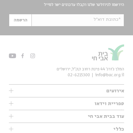
הירשמו לניוזלטר שלנו וקבלו עדכונים ישר למייל
*כתובת דוא"ל
הרשמה
המלך ג'ורג' 44 פינת רחוב קק״ל, ירושלים
02-6215300
info@bac.org.il
אירועים
עיון
ספריית וידאו
אנגלית
ילדים
שיעורי בוקר
עוד בבית אבי חי
מוזיקה
מיוחדים
תערוכות
עיון
כללי
נוער
מיוחדים