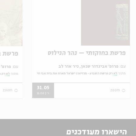
פרשת בחוקותי – נהר הנילוס
פרשת ב
עם:
פרופ' אביגדור שנאן, ניר אור לב
עם:
פרופ' אביגדור שנאן, שלומית שטיינברג
מתוך:
לא רק פרשת השבוע - מוזיאון ישראל מארח את בית אבי חי
מתוך:
לא רק פ
31.05
zoom
zoom
ו' | 11:00
הישארו מעודכנים