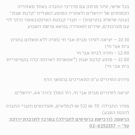
בכל שישי, סיור מרתק עם מדריכי החברה באחד מאזוריה
ה
אנגלית
מיוחדי
הקסומים של ירושלים ולאחריו המופע המצליח "קלבת שבת"
(עונה שישית ברציפות) – חברי קבוצת האינקובאטור וג'קי לוי
עם מערכונים, שירים וסאטירה בנושא פרשת השבוע.
10:30 – יציאה לסיור מבית אבי חי (חניה ללא תשלום בחניון
בית אבי חי)
12:00 - חזרה לבית אבי חי
13:00 – מופע קלבת שבת (*אפשרות לארוחה קלה בקפיטריית
בית אבי חי)
פירוט הסיורים ע"פ התאריכים בהמשך הדף.
יציאה לסיורים מבית אבי חי, רח' המלך ג'ורג' 44, ירושלים.
מחיר החבילה: 70 ₪ (52 ₪ לגמלאים, סטודנטים וחברי החברה
להגנת הטבע).
הרשמה (ורכישת כרטיסים לחבילה) במרכז לתרבות ירוקה
טל' – 02-6252357