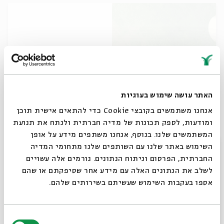
האתר עושה שימוש בעוגיות
אנחנו משתמשים בקובצי Cookie כדי להתאים אישית תוכן
סיורים וקלבת - חבילת שישי קייצי
ומודעות, לספק תכונות של מדיה חברתית ולנתח את תנועת
מתוך:
סיורים וקלבת - חבילת שישי קייצי
המשתמשים שלנו. בנוסף, אנחנו משתפים מידע על אופן
סגור
השימוש באתר שלנו עם השותפים שלנו מתחומי המדיה
10.07
החברתית, הפרסום וניתוח הנתונים. גורמים אלה עשויים
ש' | 10:30
לשלב את הנתונים האלה עם מידע אחר שסיפקתם או שהם
אספו בעקבות השימוש שעשיתם בשירותים שלהם.
בחירת