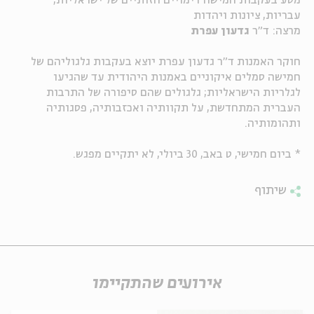
מסע בעקבות חמישה דימויים חזותיים של ישראליות,
עבריות, ציונות ויהדות
ה
אנגלית
מיוחדי
מרצה: ד"ר
גדעון עפרת
חוקר האמנות ד"ר גדעון עפרת יוצא בעקבות גלגוליהם של
חמישה סמלים איקוניים באמנות היהודית עד שהגיעו
לגלריות הישראליות; גלגולים שהם סיפורה של התרבות
העברית המתחדשת, על תקוותיה ואכזבותיה, פסגותיה
ותהומותיה.
* ביום חמישי, ט באב, 30 ביולי, לא יתקיים מפגש.
שיתוף
אירועים שהתקיימו