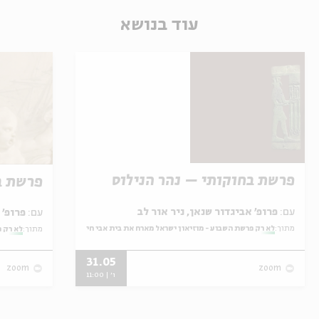
עוד בנושא
פרשת בחוקותי – נהר הנילוס
פרשת ב
עם:
פרופ' אביגדור שנאן, ניר אור לב
עם:
פרופ' אביגדור שנאן, שלומית שטיינברג
מתוך:
לא רק פרשת השבוע - מוזיאון ישראל מארח את בית אבי חי
מתוך:
לא רק פ
31.05
zoom
zoom
ו' | 11:00