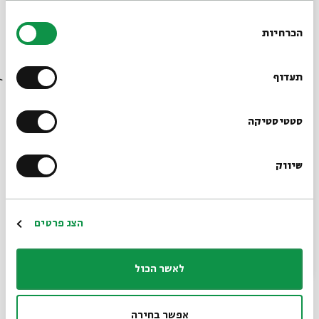
בחירת
באופן סמלי - מפגש שלישי
הכרחיות
הסכמה
רוצים לדעת מה קורה
מתוך:
באופן סמלי
בבית אבי חי לפני כולם?
תעדוף
24.07
ו' | 19:30
הרשמו לניוזלטר שלנו
סטטיסטיקה
שיווק
*כתובת דוא"ל
הרשמה
הצג פרטים
לאשר הכול
באופן סמלי - מפגש שני
מתוך:
באופן סמלי
אפשר בחירה