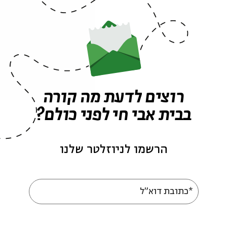
Kilayim
עם:
Dr. Joshua Klein
 Israel
The Mitzvot of the Land in the State of Israel
מתוך:
21.01
zoom
רוצים לדעת מה קורה
א' | 19:00
בבית אבי חי לפני כולם?
הרשמו לניוזלטר שלנו
*כתובת דוא"ל