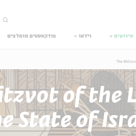
סגור
אירועים
וידאו
פודקאסטים מומלצים
The Mitzvot
tzvot of the 
e State of Isr