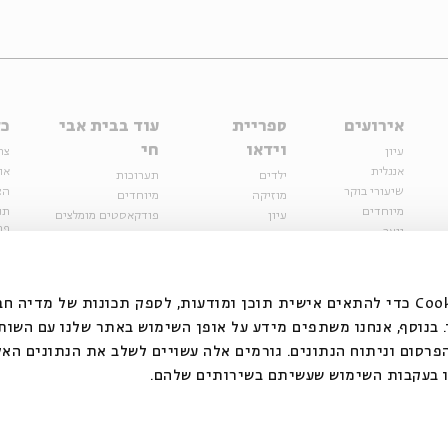
אירועים
ספריית
עוד בבית אבי
כל
וידאו
חי
עיון
צר
אנגלית
או
ילדים
תערוכות
שיעורי בוקר
הצ
מוזיקה
מיוחדים
מיוחדים
תנ
עיון
פודקאסטים מומלצים
פר
נוער
מיוחדים
כתבות
חנ
ספרות ושירה
ספרות ושירה
קצה הקרחון
סדרות
על הדרך
אירועי עבר
מפלגת המחשבות
אנחנ Cookie כדי להתאים אישית תוכן ומודעות, לספק תכונות של מדיה חברתית ולנתח
אירועים
בנוסף, אנחנו משתפים מידע על אופן השימוש באתר שלנו עם השות
בירושלים
ילדים
רסום וניתוח הנתונים. גורמים אלה עשויים לשלב את הנתונים האל
מוזיקה
ו בעקבות השימוש שעשיתם בשירותים שלהם
הרצאות בזום