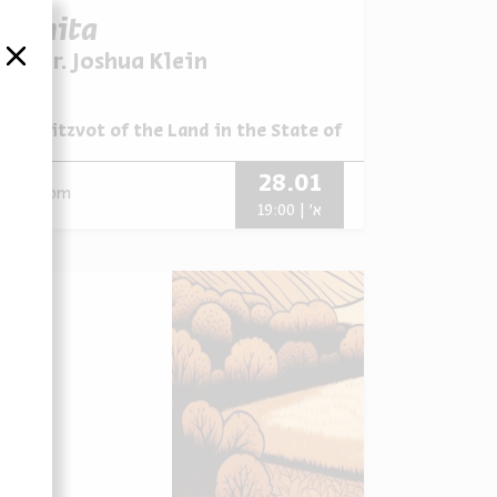
Shmita
סגור
עם:
Dr. Joshua Klein
The Mitzvot of the Land in the State of Israel
מתוך:
28.01
zoom
א' | 19:00