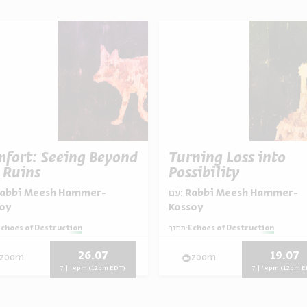
fort: Seeing Beyond
Turning Loss into
 Ruins
Possibility
עם:
Rabbi Meesh Hammer-
oy
Kossoy
choes of Destruction
מתוך:
Echoes of Destruction
26.07
19.07
zoom
zoom
א' | 7pm (12pm
א' | 7pm (12pm EDT)