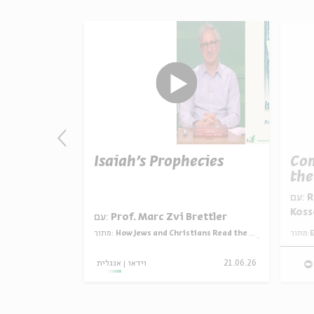
Two
Isaiah’s Prophecies
Com
ories
the
עם:
Rabbi Meesh Hammer-
Koss
rettler
עם:
Prof. Marc Zvi Brettler
 Read the Bible
מתוך:
How Jews and Christians Read the Bible
מתוך:
E
28.06.26
אנגלית
וידאו
21.06.26