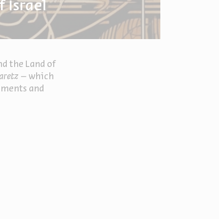
 Israel
nd the Land of
aretz
– which
ndments and