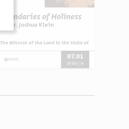
Boundaries of Holiness
עם:
Dr. Joshua Klein
The Mitzvot of the Land in the State of Israel
מתוך:
07.01
zoom
א' | 19:00