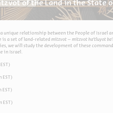
tzvot of the Land in the State of
 a unique relationship between the People of Israel a
e is a set of land-related
mitzvot
–
mitzvot ha'tluyot ba'
series, we will study the development of these comma
 in Israel.
 EST)
m EST)
m EST)
m EST)