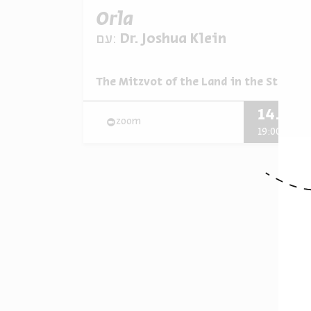
Orla
עם:
Dr. Joshua Klein
The Mitzvot of the Land in the State of
מתוך:
14.01
zoom
א' | 19:00