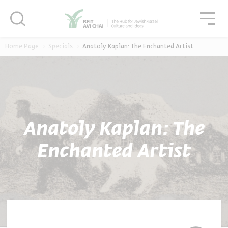
סגור
גור
סגור
Home Page
Specials
Anatoly Kaplan: The Enchanted Artist
Anatoly Kaplan: The
Enchanted Artist