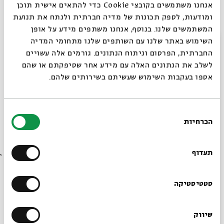
אנחנו משתמשים בקובצי Cookie כדי להתאים אישית תוכן
Them” A Tribute to Isaac and
ומודעות, לספק תכונות של מדיה חברתית ולנתח את תנועת
Lyudmila Kushnir
By
David Rozenson
המשתמשים שלנו. בנוסף, אנחנו משתפים מידע על אופן
סגור
השימוש באתר שלנו עם השותפים שלנו מתחומי המדיה
Article
March 07, 2023
החברתית, הפרסום וניתוח הנתונים. גורמים אלה עשויים
לשלב את הנתונים האלה עם מידע אחר שסיפקתם או שהם
אספו בעקבות השימוש שעשיתם בשירותים שלהם.
בחירת
הכרחיות
הסכמה
Always be in the know about
BEIT AVI CHAI’s programs!
תעדוף
Sholem Aleichem / David G.
Sign up for our newsletter!
סטטיסטיקה
Roskies
By
David G. Roskies
שיווק
*Email Address