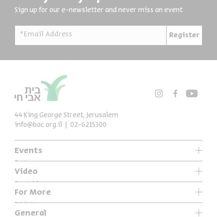
Sign up for our e-newsletter and never miss an event
*Email Address
Register
44 King George Street, Jerusalem
info@bac.org.il
02-6215300
Events
Series
Video
Past Programs
Special Programs
For More
Music
Exhibitions
General