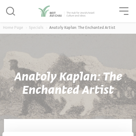
סגור
גור
סגור
Home Page
Specials
Anatoly Kaplan: The Enchanted Artist
Anatoly Kaplan: The
Enchanted Artist