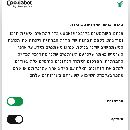
Schedule
האתר עושה שימוש בעוגיות
Main
Gallery
Articles
VOD
Exhibition
Visit
אנחנו משתמשים בקובצי Cookie כדי להתאים אישית תוכן
ומודעות, לספק תכונות של מדיה חברתית ולנתח את תנועת
המשתמשים שלנו. בנוסף, אנחנו משתפים מידע על אופן
סגור
השימוש באתר שלנו עם השותפים שלנו מתחומי המדיה
Exhibition Catalogue
החברתית, הפרסום וניתוח הנתונים. גורמים אלה עשויים
לשלב את הנתונים האלה עם מידע אחר שסיפקתם או שהם
אספו בעקבות השימוש שעשיתם בשירותים שלהם.
בחירת
הכרחיות
הסכמה
Always be in the know about
BEIT AVI CHAI’s programs!
תעדוף
Anatoly Kaplan Exhibition