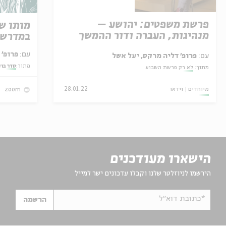
פרשת משפטים: יהושע –
מותו ש
מנהיגות, העברה ודור ההמשך
במדרש 
עם:
פרופ' אביגדור שנאן
עם:
פרופ' דליה מרקס, יעל אשל
מתוך:
סדר בו
מתוך:
לא רק פרשת השבוע
מיוחדים
וידאו
28.01.22
zoom
הישארו מעודכנים
הירשמו לניוזלטר שלנו וקבלו עדכונים ישר למייל
*כתובת דוא"ל
הרשמה