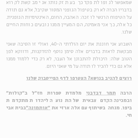
שמאפשר לגופו לתפקד כך בעת זקנותו. אני מבקשת לקרוא
בדבריו הכרה לא רק בטיפול הגופני המסור שקיבל, אלא גם תודה
על הטיפוח הרגשי לו זכה: האהבה, החום, האינטימיות הגופנית.
כל אלה, כך אני מאמינה, הם המעיין ממנו נובעים כוחות החיים
שלנו.
השבוע אני חוגגת את יום הולדתי ה-40, ואולי זו הסיבה שאני
מבקשת לראות בדברים אלה סימן נוסף להזדקנות, ודווקא לפן
הטוב שלה: היכולת להתבונן אל העבר, לא רק כדי ללמוד ממנו
אלא גם כדי להכיר לו תודה על מי שאני היום.
רוצים להגיב בנושא? הצטרפו לדף הפייסבוק שלנו
הרבה
תמר דבדבני
מלמדת ספרות חז"ל ב"קולות"
ובמכינה הקדם צבאית של התנועה ליהדות מתקדמת
ביפו. מנחה בשיתוף עם אלה ארזי את
"אותמונה"
בבית אבי
חי.