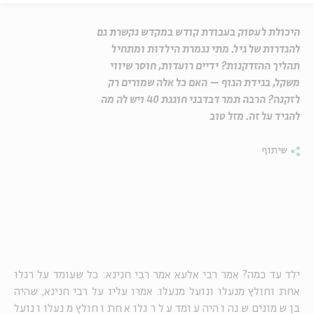
היכולת לעסוק בעבודת קודש במקדש נקשרת גם
להגדרות של גיל. מתי נגמרת הילדוּת ומתחיל
תהליך ההזדקנות? ידיים רועדות, חוסר שיווי
משקל, בגידת הגוף – האם כל אלה שמורים רק
לזקנה? הרבה תמר דבדבני חוגגת 40 ויש לה מה
להגיד על זה. מזל טוב
שיתוף
ילד עד כמה? אמר רבי אלעא אמר רבי חנינא: כל שעומד על רגלו
אחת וחולץ מנעלו ונועל מנעלו. אמרו עליו על רבי חנינא, שהיה
בן שמונים שנה והיה עומד על רגלו אחת וחולץ מנעלו ונועל