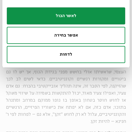
המעבר לזקנה הוא לא רק גופני (cc-by-denkrahm)
לר' חנינא שתי הגדרות לזיקנה. האחת ישירה וגופנית בלבד (רעד
לאשר הכול
בידיים), והשנייה עקיפה ויכולה להיות מובנת מתוך היפוך
הגדרתו את הילדוּת: כל מי שאינו מסוגל לשמור על שיווי משקל,
אפשר בחירה
הוא זקן. כבקהלת, גם כאן, המעבר בין "ילדות" ל"זיקנה" מתואר
בתהליכים שאינם גופניים בלבד. שמירת שיווי המשקל אמנם
מבטאת שליטה בגוף, אך שליטה כזו אינה תוצאה של כושר פיזי
לדחות
בלבד אלא גם של ריכוז נפשי וביטחון בהתנהלותו של הגוף
במרחב. הזיקנה אם כן, היא גם, ואולי בעיקר, אובדן הביטחון
העצמי, שראשיתו אולי בחשש מפני בגידת הגוף, אך יש לו גם
ביטויים ומקורות רגשיים וקוגניטיביים. כדאי לשים לב לכך
שהזיקנה, לפי הסבר זה, אינה תהליך אובייקטיבי בהכרח: גם אדם
צעיר, ואפילו צעיר מאוד, יכול להתקשות בשמירה על שיווי משקל
או לחוש חוסר בטחון באופן בו גופו ממוקם במרחב ומתנהל
בתוכו; אדם כזה, אם לא יפתח את כישוריו הפיזיים, הרגשיים
והקוגניטיביים, עלול לא רק לחוש "זקן", אלא גם – לפחות לפי ר'
חנינא – להיות זקן.