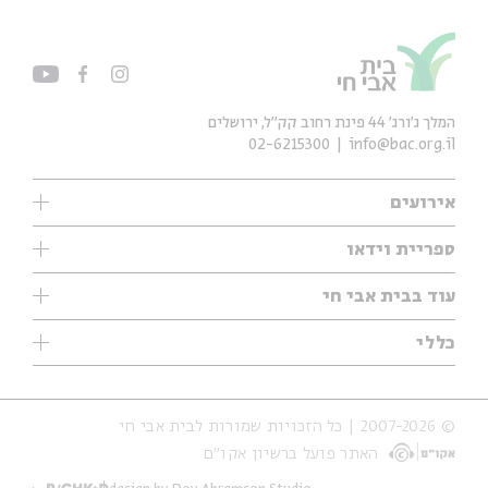
המלך ג'ורג' 44 פינת רחוב קק״ל, ירושלים
02-6215300
info@bac.org.il
אירועים
עיון
ספריית וידאו
אנגלית
ילדים
שיעורי בוקר
עוד בבית אבי חי
מוזיקה
מיוחדים
תערוכות
עיון
כללי
נוער
מיוחדים
מיוחדים
צרו קשר
ספרות ושירה
פודקאסטים מומלצים
ספרות ושירה
אודות
סדרות
כתבות
© 2007-2026 | כל הזכויות שמורות לבית אבי חי
הצהרת נגישות
אירועי עבר
קצה הקרחון
האתר פועל ברשיון אקו״ם
תנאי שימוש והצהרת פרטיות
אירועים בירושלים
על הדרך
חנות
ילדים