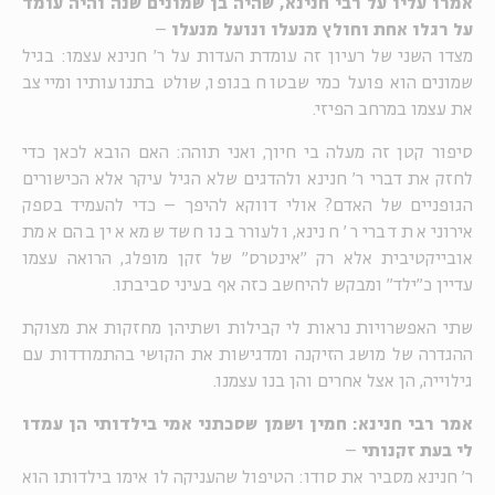
אמרו עליו על רבי חנינא, שהיה בן שמונים שנה והיה עומד
על רגלו אחת וחולץ מנעלו ונועל מנעלו
–
מצדו השני של רעיון זה עומדת העדות על ר' חנינא עצמו: בגיל
שמונים הוא פועל כמי שבטוח בגופו, שולט בתנועותיו ומייצב
את עצמו במרחב הפיזי.
סיפור קטן זה מעלה בי חיוך, ואני תוהה: האם הובא לכאן כדי
לחזק את דברי ר' חנינא ולהדגים שלא הגיל עיקר אלא הכישורים
הגופניים של האדם? אולי דווקא להיפך – כדי להעמיד בספק
אירוני את דברי ר' חנינא, ולעורר בנו חשד שמא אין בהם אמת
אובייקטיבית אלא רק "אינטרס" של זקן מופלג, הרואה עצמו
עדיין כ"ילד" ומבקש להיחשב כזה אף בעיני סביבתו.
שתי האפשרויות נראות לי קבילות ושתיהן מחזקות את מצוקת
ההגדרה של מושג הזיקנה ומדגישות את הקושי בהתמודדות עם
גילוייה, הן אצל אחרים והן בנו עצמנו.
אמר רבי חנינא: חמין ושמן שסכתני אמי בילדותי הן עמדו
לי בעת זקנותי
–
ר' חנינא מסביר את סודו: הטיפול שהעניקה לו אימו בילדותו הוא