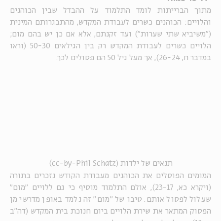
מתוך הברייתות לומד התלמוד על ההבדל שבין הכוהנים
והלויים: הכוהנים כשרים לעבודת המקדש, מהתבגרותם המינית
("משיביא שתי שערות") ועד זקנתם, אלא אם כן יש בהם מום;
הלויים כשרים לעבודת המקדש רק בין הגילאים 50-30 (וראו
במדבר ח, 26-24), אך מעל גיל 50 הם פסולים לכך.
תנאים של ילדות (cc-by-Phil Schatz)
המומים הפוסלים את הכוהנים מעבודת הקודש נזכרים בתורה
(ויקרא כא, 23-17), אולם התלמוד מוסיף כי גם ללויים "מום"
שעלול לפסול אותם. טיבו של "מום" זה נלמד באופן מדרשי מן
הפסוק המתאר את שירת הלויים ביום חנוכת בית המקדש (דה"ב