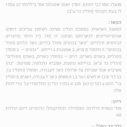
מנעלו. אמר רבי חנינא: חמין ושמן שסכתני אמי בילדותי הן עמדו
לי בעת זקנותי (חולין כד ע"ב)
הקשר:
המשנה השישית במסכת חולין מציגה רשימת עניינים דומים
שהקריטריונים לכשרותם הפוכה זו מזו. בין היתר מוזכרים
הכוהנים והלויים: "כשר בכהנים פסול בלוים; כשר בלוים פסול
בכהנים". התלמוד מפרש, באמצעות ברייתא: "כהנים – במומין
פסולים, בשנים כשרים; לוים – במומין כשרים, בשנים פסולים"
(חולין כד ע"א). ברייתא נוספת, שמביא התלמוד, מפרטת: "כהן
משיביא שתי שערות עד שיזקין כשר לעבודה, ומומין פוסלין בו;
בן לוי מבן שלשים ועד בן חמשים כשר לעבודה, ושנים פוסלין
בו". הקטע הנדון כאן מובא בתוך הדיון התלמודי על ברייתות
אלה.
דיון:
מתי נגמרת הילדוּת ומתחילה ההזדקנות? הרהורים ליום הולדת
40.
ילד עד כמה?
–