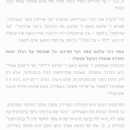
ה, 13) – על הלויים לשיר בקול אחד, ומי מהם שאינו עומד בכך,
נפסל.
כדי להבין את דברי הברייתא, שהכהן "עד שיזקין כשר לעבודה",
מפרש ר' אלעא בשם ר' חנינא, מה הכוונה ב"עד שיזקין": "עד
שירתת", כלומר – עד שיתחילו ידיו לרעוד. צדה השני של שאלה
זו הוא: "ילד – עד כמה?". כלומר, עד מתי נחשב אדם לצעיר.
אמר רבי אלעא אמר רבי חנינא: כל שעומד על רגלו אחת
וחולץ מנעלו ונועל מנעלו
–
ההגדרה שמספק ר' אלעא בשם ר' חנינא ל"ילד", או ל"אדם צעיר"
היא הגדרה גופנית, שאינה מתייחסת לגיל כרונולוגי, אלא רק
ליכולות גופניות מסוימות. אדם צעיר, גורס ר' חנינא, הוא זה
שמסוגל לשמור על שיווי משקל בעמידה, בעת שהוא חולץ ונועל
את נעליו.
הזדקנות הגוף היא תחילת הפרידה ממנו, סימן למוות המתקרב.
כך מזהיר קהלת את הצעירים: "וּזְכֹר אֶת בּוֹרְאֶיךָ בִּימֵי בְּחוּרֹתֶיךָ עַד
אֲשֶׁר לֹא יָבֹאוּ יְמֵי הָרָעָה וְהִגִּיעוּ שָׁנִים אֲשֶׁר תֹּאמַר אֵין לִי בָהֶם חֵפֶץ"
(קהלת ב, 1). את ימי הרעה שאין בהם חפץ, הוא מתאר בפירוט: