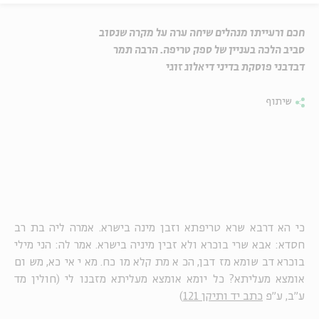
חכם ורעייתו מנהלים שיחה ערה על מקרה שנסוב
סביב הלכה בעניין של ספק טריפה. הרבה תמר
דבדבני פוסקת בדיני דיאלוג זוגי
שיתוף
כי הא דרבא שרא טריפתא וזבן מינה בישרא. אמרה ליה בת רב
חסדא: אבא שרי בוכרא ולא זבין מיניה בישרא. אמר לה: הני מילי
בוכרא דבשומא מזדבן, הכא מתקלא מוכח. מאי איכא, משום
אומצא מעליתא? כל יומא אומצא מעליתא מזבנו לי (חולין מד
ע"ב, ע"פ
כתב יד ותיקן 121
)