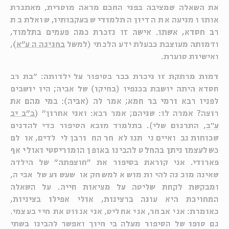
את השאלה שמציבה בפני החכם מראה מוסרית, מאתגרת
אותו ומניעה את הדיון התלמודי שבעקבותיו, שואלת בת
רב חסדא, אשתו. אישה זו נזכרת כמה פעמים בתלמוד,
ודמותה מעוצבת כבעלת ידע הלכתי (למשל
בחגיגה ה ע"א
),
ואישיות סוערת.
דמות מרתקת זו ניכרת כבר בסיפור על ילדותה: "בת רב
חסדא היתה יושבת בכנפיו (בחיקו) של אביה; היו יושבים
לפניו רבא ורמי בר חמא; אמר לה (אביה): במי מהם את
רוצה? אמרה לו: שניהם; אמר רבא: ואני אחרון" (
ב"ב יב
ע"ב
, התרגום שלי). בתלמוד מובא הסיפור כדי להדגים
שכוחות נבואיים ניתנו לאחר החורבן לילדים, אולם
כשלעצמו ניתן בהחלט להבינו באופן הומוריסטי ואולי אף
פארודי. אני קוראת בסיפור את "חוצפתה" של הילדה
שאינה מוכנה להיות מושא למשחק או שעשוע של אביה,
ומבקשת לקחת שליטה על מציאות חייה. על השאלה
המחויכת היא עונה ברצינות, אולי אפילו בציניות,
כאומרת: אני אבחר, אני אחליט, אני אנווט את חיי בעצמי.
גם סופו של הסיפור מעלה בי חיוך ואפשר להבינו בשתי