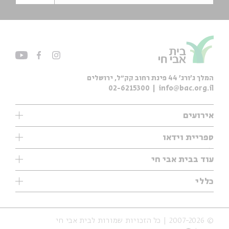
המלך ג'ורג' 44 פינת רחוב קק״ל, ירושלים
02-6215300
info@bac.org.il
אירועים
עיון
ספריית וידאו
אנגלית
ילדים
שיעורי בוקר
עוד בבית אבי חי
מוזיקה
מיוחדים
תערוכות
עיון
כללי
נוער
מיוחדים
מיוחדים
צרו קשר
ספרות ושירה
פודקאסטים מומלצים
ספרות ושירה
אודות
סדרות
כתבות
© 2007-2026 | כל הזכויות שמורות לבית אבי חי
הצהרת נגישות
אירועי עבר
קצה הקרחון