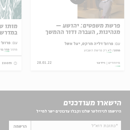
פרשת משפטים: יהושע –
מותו ש
מנהיגות, העברה ודור ההמשך
במדרש 
עם:
פרופ' אביגדור שנאן
עם:
פרופ' דליה מרקס, יעל אשל
מתוך:
סדר בו
מתוך:
לא רק פרשת השבוע
מיוחדים
וידאו
28.01.22
zoom
הישארו מעודכנים
הירשמו לניוזלטר שלנו וקבלו עדכונים ישר למייל
*כתובת דוא"ל
הרשמה