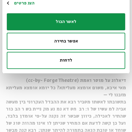
הרשמה
הצג פרטים
לאשר הכול
אפשר בחירה
לדחות
דיאלוג על מוסר ואמת (cc-by- Forge Theatre)
מאי איכא, משום אומצא מעליתא? כל יומא אומצא מעליתא
מזבנו לי
–
בתשובתו לאשתו מסביר רבא את ההבדל העקרוני בין מעשה
אביה למעשיו שלו: רב חסדא נמנע מקניית בשר הבכור
שהתיר לאכילה, כיוון שבשר זה נקנה על-פי אומדן בלבד,
ועל כן קשה לדעת אם המחיר שניתן לו אינו מהווה סוג של
שוחד או טובת הנאה בתמורה להיתר שנתן; רבא קנה מבשר