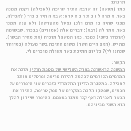
תרגום:
כמו (מעשה) זה שרבא התיר טריפה (לאכילה) וקנה ממנה
בשר. אמרה לו בת רב חסדא: אבא התיר בכור (לאכילה,
מפני שהיה בו מום ולכן נפסל מהקדשה) ולא קנה ממנו
בשר. אמר לה (רבא): דברים אלה (אמורים) בבכור, שבשוּמה
(אומדן כספי) נמכר, כאן המשקל מוכיח (את מחיר הבשר).
מה יש, (האם קיים חשד) משום חתיכת בשר מעולה (במיוחד
שנתנו לי)? כל יום חתיכת בשר מעולה מוכרים לי.
הקשר:
המשנה הראשונה בפרק השלישי של מסכת חולין
מונה את
המומים הגורמים לבהמה להיות טריפה ופוסלים אותה
לאכילה. במסגרת הדיון התלמודי נזכרים שני סיפורים על
חכמים, שפסקו הלכה במקרים של ספק טריפה, התירו את
הבשר לאכילה ואף קנו ממנו בעצמם. הסיפור שיידון להלן
הוא השני מביניהם.