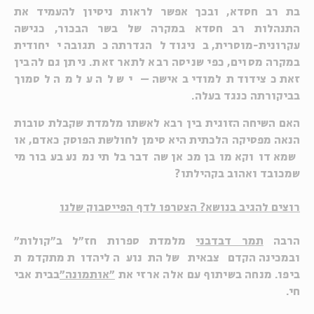
בת רב חסדא, ובכך אפשר לראות ניסיון להעמיד את
התנהלות רב חסדא במקרה של בשר הבכור, כגישה
עקרונית-מוסרית, בניגוד להגדרתה כתגובה ייחודית
במקרה מסוים, כפי שניסה רבא לתאר זאת. ניתן גם להבין
זאת כצידוד תלמודי באישה – יש לה על מה לסמוך
בביקורתה כנגד בעלה.
האם השיחה הזוגית בין רבא לאשתו מלמדת שקבלת טובות
הנאה מפסיקה הלכתית היא סימן לחולשת הפוסק כאדם, או
שמא דווקא מובן מכאן שהדבר בלתי נמנע בעבור מי
שמכובד ואהוב בקהילתו?
רוצים להגיב בנושא? הצטרפו לדף הפייסבוק שלנו
הרבה
תמר דבדבני
מלמדת ספרות חז"ל ב"קולות"
ובמכינה הקדם צבאית של התנועה ליהדות מתקדמת
ביפו. מנחה בשיתוף עם אלה ארזי את
"אותמונה"
בבית אבי
חי.