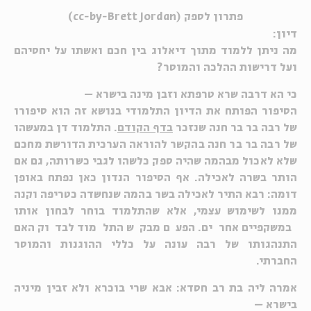
פתרון לספק (cc-by-Brett Jordan)
דיון:
מה ניתן ללמוד מתוך דיאלוג בין חכם ואשתו על יחסיהם
ועל דרישות ההלכה והמוסר?
כי הא דרבה שרא טרפתא וזבן מינה בישרא
–
הסיפור הפותח את הדיון התלמודי בנושא זה הוא סיפורו
של רבה בר בר חנה שנזכר
בדף הקודם
. התלמוד דן במעשהו
של רבה בר בר חנה בהקשר להוראה הערכית הדורשת מחכם
שלא לאכול מבהמה שהיה ספק כלשהו לגבי כשרותה, גם אם
הותר בשרה לאכילה. אף הסיפור הנדון כאן נפתח באופן
דומה: רבא התיר לאכילה בשר בהמה שנחשדה כטריפה וקנה
ממנו לשימוש עצמי, אלא שהתלמוד בוחר לבחון אותו
במשקפיים אחרים. הפעם מבקש התלמוד לבדוק האם
התנהגותו של רבה עונה על כללי ההוגנות והמוסר
החברתי.
אמרה ליה בת רב חסדא
:
אבא שרי בוכרא ולא זבין מיניה
בישרא
–