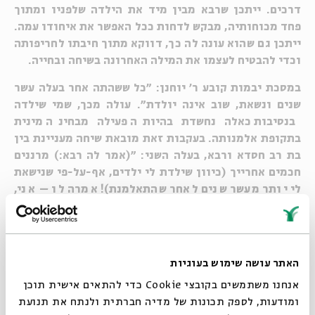
דרכים. ייתכן שרבא מבין מיד את הילדה שלפניו ומתוך
פחד מכוחותיה, מבקש לדחות ככל האפשר את איחודו עמה.
ייתכן גם שהוא עונה לה כך, דווקא מתוך חיבתו לחריפותה
וכדי להבטיח לעצמו את המילה האחרונה בשיחה ובחייה.
במסכת יבמות קובע ר' יוחנן: "כל ששהתה אחר בעלה עשר
שנים ונשאת, שוב אינה יולדת". עולה מכך, שמי שילדה
בנסיבות כאלה נחשדת בהיותה פעילה מבחינה מינית
בתקופת אלמנותה. בעקבות זאת מובאת שיחה מעניינת בין
בת רב חסדא ורבא, בעלה השני: "(אמר לה רבא:) מרננים
חכמים אחרייך (כיוון שילדת לי ילדים, אף-על-פי שנישאת
לי יותר מעשר שנים לאחר שהתאלמנת)! אמרה לו – אני,
דעתי עליך היתה" (
יבמות לד ע"ב
). גם כאן ניתן לקרוא את
השיחה בשתי דרכים: ייתכן שהבעל והאישה "משתפים
פעולה" באירוניה שהם מפגינים כלפי "שאר העולם", כשהם
סותרים בחיוך את אמירתו של ר' יוחנן; ייתכן גם, שהבעל
האתר עושה שימוש בעוגיות
מבוהל מן הרכילות על אשתו, והאישה עונה לו – ברצינות?
אנחנו משתמשים בקובצי Cookie כדי להתאים אישית תוכן
בציניות? בפתיינות? – שפוריותה טמונה בתשוקתה אליו
ומודעות, לספק תכונות של מדיה חברתית ולנתח את תנועת
בטרם נישואיהם, ובכך מערערת ממילא על "טהרתה"