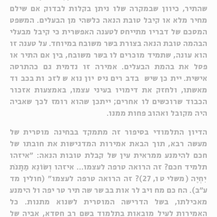
שהתיר, כיוון שבמקרה שלו ניתן בקלות לבדוק אם שילם
מחיר מלא או קיבל טובת הנאה כלשהי מן הבעלים. המשפט
המסכם של דבריו מתייחס לטענה האפשרית כי קיבל מבעלי
הבהמה טובת הנאה בצורת בשר משובח במיוחד. על טענה זו
הוא עונה, שתמיד מוכרים לו בשר משובח, בין אם התיר או
פסל את בהמת הבעלים. אמירה זו נדמית גם כהתרסה
אישית. ייתכן שיש בדברים ניסיון נואש לזכות בכבוד
מאשתו, ולחזק את דימויו בעיני עצמו, באמצעות אזכור
הכבוד שרוכשים לו אחרים; ייתכן שהוא רומז לכך שאביה
היה מקובל ואהוב פחות ממנו.
הדיון התלמודי בסיפור זה מתמקד בבחינה מוסרית של
מעשה רבא, תוך הבאת אמירות המדגישות את חובתו של
חכם להימנע ממראית עין של קבלת טובות הנאה: "איזהו
תלמיד חכם? זה הרואה טרפה לעצמו... איזהו וְשׂוֹנֵא מַתָּנֹת
יִחְיֶה (משלי טו, 27)? זה הרואה טרפה לעצמו" (חולין מד
ע"ב). החכם מחויב לראות בבשר שהתיר טריפה ולהימנע
מאכילתו, בשל הדרישה המוסרית לשנוא מתנות. כל
האמירות לעיל מובאות בתלמוד בשם רב חסדא, אביה של