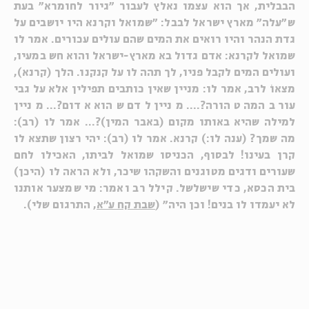
הבבלית, אך הוא עצמו נאלץ לעבור "גיור לחומרא" בעת
ש"עלה" מארץ ישראל לבבל: "שמואל וקרנא היו יושבים על
גדת הנהר והיו רואים את המים שהם עולים עכורים. אמר לו
שמואל לקרנא: אדם גדול בא מארץ-ישראל והוא חש במעיו,
ועולים המים לקבל פניו, לך תהה לו על קנקנו. הלך (קרנא),
מצאוֹ לרב, אמר לו: מניין שאין כותבים תפילין אלא על גבי
עור בהמה טהורה?.... מניין לדם שהוא אדום?... מניין
למילה שהיא באותו מקום (באבר המין)?... אמר לו (רב):
מה שמך? (ענה לו:) קרנא. אמר לו (רב): יהי רצון שתצא לו
קרן בעינו! לבסוף, הכניסו שמואל לביתו, האכילו לחם
שעורים ודגים מטוגנים והשקהו שיכר, ולא הראה לו (היכן)
בית הכסא, כדי שישלשל. קילל רב ואמר: מי שמצער אותנו
לא יעמדו לו בנים! וכן היה" (
שבת קח ע"א
, התרגום שלי).