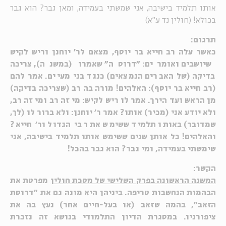
אותו תלמיד בישיבה, אני שמשתי בעמידה, ומאן גבר? הוא גבר
בכולא! (חולין נד ע"א)
תרגום:
כאשר עלה רב חייא בר יוסף, מצאם לר' יוחנן וריש לקיש
שיושבים ואומרים: "דרוסה" שאמרו (במשנה), צריכה
בדיקה (של האברים הנמצאים) כנגד בני מעיים. אמר להם
(רב חייא בר יוסף): האלהים! מורה בה רב (שצריכה בדיקה)
מן הראש ועד הירך. אמר לו ריש לקיש: מי זה רב ומי זה רב,
ולא יודע אני (מכיר) אותו? אמר ר' יוחנן: ולא ברור לו (לך,
שמדובר) באותו תלמיד ששימש את רבי הגדול ור' חייא?
והאלהים! כל אותן שנים ששימש אותו תלמיד בישיבה, אני
שימשתי בעמידה, ומי גבר? הוא גבר בהכל!
הקשר:
המשנה הראשונה בפרק השלישי של מסכת חולין
מפרטת את
הבהמות הנחשבות טריפה. ביניהן היא מונה גם את "דרוסת
הזאב", בהמה שזאב (או בעל-חיים אחר) נעץ בה את
ציפורניו. במסגרת הדיון התלמודי בנושא זה נזכרת