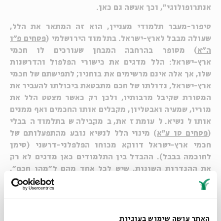
אנתרופולוגי", וכך אעשה גם כאן.
סיפור-מעבר תלמודי מעניין, הוא זה המתאר את הלל,
שעולה מבבל לארץ-ישראל. בתלמוד הירושלמי (
פסחים פ"ו
ה"א
) מסופר בהרחבה המבחן שעורכים לו חכמי
ארץ-ישראל: הלל מדגים את כישורי הפלפול והדרשנות
שלו, אך אלה אינם מרשימים את בוחניו; לתפישתם של חכמי
ארץ-ישראל, גדולתו של חכם מתבטאת ביכולתו להעביר את
המסורת שקיבל מרבותיו, ולכן רק כאשר מצטט הלל את
מוריו, שמעיה ואבטליון, מקבלים אותו החכמים ואף ממנים
אותו לנשיא. לעומת זאת, במקבילה שבתלמוד הבבלי
(
פסחים סו ע"א
) מינוי הלל לנשיא נובע מהתפעלותם של
חכמי ארץ-ישראל דווקא מכוחו הפלפלני-דרשני (סימן
לחוכמה בבבל). ההבדל בין התלמודים כאן מדגים לא רק
את ההגדרות השונות, שיש לכל אחד מהם ל"מהו חכם",
אלא גם את הצורך של כל אחד מהם "לנצח": התלמוד
הירושלמי מתאר את תהליך ה"גיור" שעבר הלל עד שהפך
ל"ישראלי", ואילו בתלמוד הבבלי הוא מתואר כמי שכבש
ב"בבליותו" את ליבם של חכמי ארץ-ישראל.
האתר עושה שימוש בעוגיות