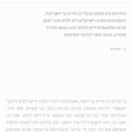
הוויכוח בין החכם הבבלי רב חייא בר יוסף לבין
האמוראים הארץ-ישראלים ריש לקיש ורבי יוחנן
מראה שלפעמים דיון הלכתי הוא בעצם טורניר
ספורט. הרבה תמר דבדבני מפרשנת
שיתוף
כי סליק רב חייא בר יוסף, אשכחינהו לרבי יוחנן וריש לקיש דיתבי
וקאמרי: דרוסה שאמרו, צריכה בדיקה כנגד בני מעיים. אמר להו:
האלהים! מורי בה רב מכפא ועד אטמא. א"ל ריש לקיש: מנו רב,
ומנו רב, ולא ידענא ליה? א"ר יוחנן: ולא נהירא ליה לאותו תלמיד
ששימש את רבי רבה ור' חייא? והאלהים! כל אותן שנים ששימש