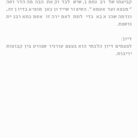
קביעתו של רב נחמן, שיש לבדוק את הבהמה הדרוסה
"מכפא ועד אטמא". הסיפור שיידון כאן מופיע בדיון זה,
ונדמה שהוא בא כדי לתת לאמירה זו אסמכתא רבנית
נוספת.
דיון:
לפעמים דיון הלכתי הוא בעצם טורניר ספורט בין קבוצות
יריבות.