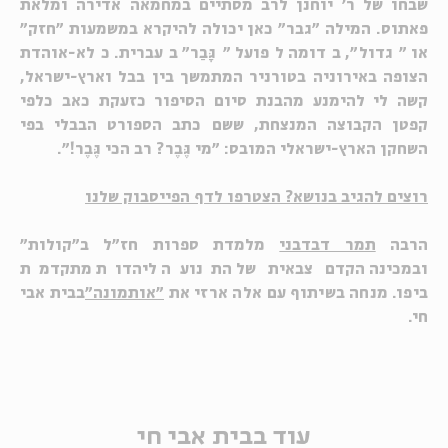
שבחו של ר' יוחנן לרב מסתיים במחמאה אדירה ומלאת
פאתוס. המילה "גבר" כאן יכולה להיקרא במשמעות "חזק"
או "גדול", בדומה לפועל "גָּבַר" בעברית. כלא-אוהדת
הצופה באירוניה בטורניר המתמשך בין בבל וארץ-ישראל,
קשה לי להימנע מהבנת סיום הסיפור כזעקת כאב כלפי
קפטן הקבוצה המנצחת, ששם כתב הספורט הבבלי בפי
השחקן הארץ-ישראלי המובס: "מי גֶּבֶר? רב הכי גֶּבֶר!".
רוצים להגיב בנושא? הצטרפו לדף הפייסבוק שלנו
הרבה
תמר דבדבני
מלמדת ספרות חז"ל ב"קולות"
ובמכינה הקדם צבאית של התנועה ליהדות מתקדמת
ביפו. מנחה בשיתוף עם אלה ארזי את
"אותמונה"
בבית אבי
חי.
עוד בבית אבי חי