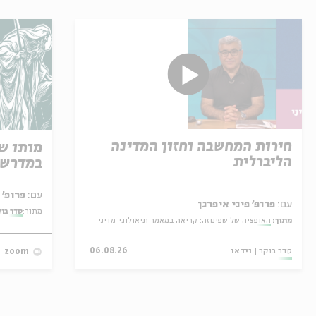
חירות המחשבה וחזון המדינה
מותו ש
הליברלית
במדרש 
עם:
פרופ' אביגדור שנאן
עם:
פרופ' פיני איפרגן
מתוך:
סדר בו
מתוך:
האופציה של שפינוזה: קריאה במאמר תיאולוגי־מדיני
סדר בוקר
וידאו
06.08.26
zoom