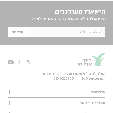
הישארו מעודכנים
הירשמו לניוזלטר שלנו וקבלו עדכונים ישר למייל
*כתובת דוא"ל
הרשמה
המלך ג'ורג' 44 פינת רחוב קק״ל, ירושלים
02-6215300
info@bac.org.il
אירועים
עיון
ספריית וידאו
אנגלית
ילדים
שיעורי בוקר