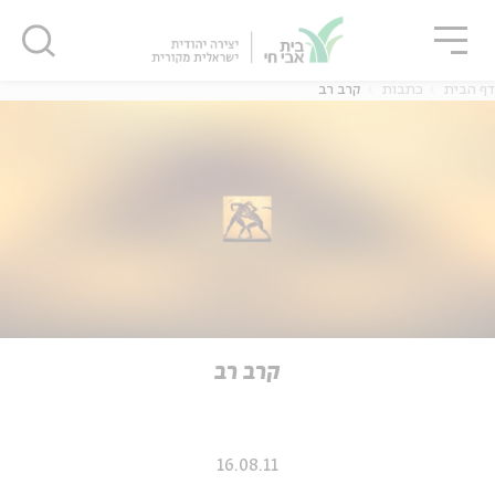
גור
סגור
סגור
דף הבית
כתבות
קרב רב
ה
אנגלית
נוער
ה
אנגלית
מיוחדי
קרב רב
16.08.11