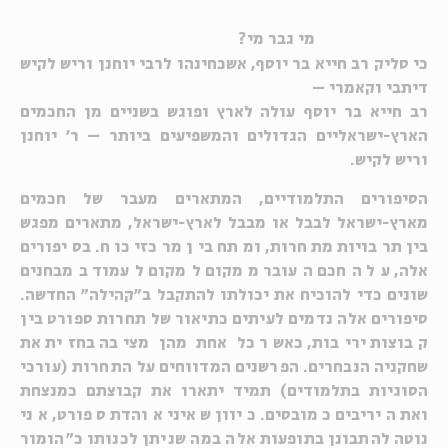
מי גבר מי?
כי סליק רב חייא בר יוסף, אשכחינהו לרבי יוחנן וריש לקיש
דיתבי וקאמרי
–
רב חייא בר יוסף עולה לארץ ופוגש בשניים מן החכמים
הארץ-ישראליים הגדולים והמשפיעים ביותר – ר' יוחנן
וריש לקיש.
הסיפורים התלמודיים, המתארים מעבר של חכמים
מארץ-ישראל לבבל או מבבל לארץ-ישראל, מתארים מפגש
בין תרבויות מתחרות, ומתח בין מרכזי כוח. בסיפורים
אלה, על החכם העובר ממקום למקום לעמוד במבחנים
שונים כדי להוכיח את יכולתו להתקבל ב"קהילה" החדשה.
סיפורים אלה נדמים לעיתים כתיאור של תחרות ספורט בין
קבוצות יריבות, כאשר כל אחת מהן מציבה בחזית את
שחקניה הנבחרים. הפרשנים המדווחים על התחרות (עורכי
הסוגיות בתלמודים) תמיד יתארו את קבוצתם כמנצחת
ואת היריבים כמובסים. כיוון שאיני אוהדת ספורט, אני
נוטה להתבונן בתופעות אלה במה שניתן לכנותו כ"הומור