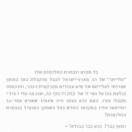
כל מקום ונבחרת החלומות שלו
"עלייתו" של רב מארץ-ישראל לבבל מוקבלת כאן באופן
ספרותי לעלייתם של מים עכורים מקרקעית הנהר, וחוכמתו
נבלעת בגועל הפיזי של קלקול הקיבה, שנכפה עליו בידי
מקבלי פניו. האם הוא עצמו היה מאמין ששנים אחר-כך
יתייחסו אליו במקומו החדש כאל השחקן המוביל בנבחרת
החלומות?
ומאן גבר? הוא גבר בכולא!
–