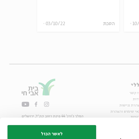
10
הסכת
03/10/22
הסכת
לי
ו קשר
דות
הרת נגישות
אי שימוש והצהרת
המלך ג'ורג' 44 פינת רחוב קק״ל, ירושלים
טיות
02-6215300
ות
info@bac.org.il
לאשר הכול