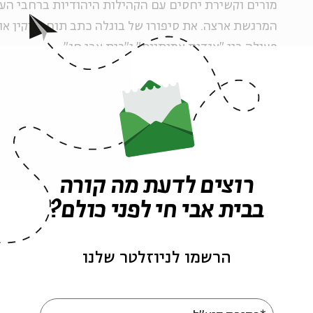
מורים וקשירת יחסים עם הקהילות היהודיות ברחבי העול
המרגשת ארצה. את סיפורו של בוגלה כתב תום בייקין או
פעולה בין "אגדות אמיתיות" ו"בית אבי חי".
רוצים לדעת מה קורה
בבית אבי חי לפני כולם?
הרשמו לניוזלטר שלנו
תגיות:
ציונות
אגדות
החגים
פודקאסט
קהילה אתיופית
קהילה
עלייה לא
ילדות
ארץ