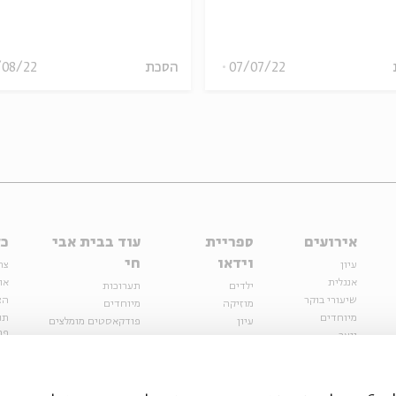
07/07/22
הסכת
/08/22
אירועים
ספריית
עוד בבית אבי
כל
וידאו
חי
עיון
צר
אנגלית
או
ילדים
תערוכות
שיעורי בוקר
הצ
מוזיקה
מיוחדים
מיוחדים
תנ
עיון
פודקאסטים מומלצים
פר
נוער
מיוחדים
כתבות
חנ
ספרות ושירה
ספרות ושירה
קצה הקרחון
סדרות
על הדרך
אירועי עבר
מפלגת המחשבות