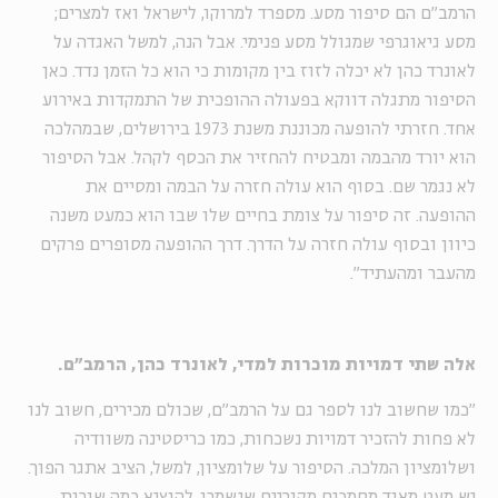
הרמב"ם הם סיפור מסע. מספרד למרוקו, לישראל ואז למצרים;
מסע גיאוגרפי שמגולל מסע פנימי. אבל הנה, למשל האגדה על
לאונרד כהן לא יכלה לזוז בין מקומות כי הוא כל הזמן נדד. כאן
הסיפור מתגלה דווקא בפעולה ההופכית של התמקדות באירוע
אחד. חזרתי להופעה מכוננת משנת 1973 בירושלים, שבמהלכה
הוא יורד מהבמה ומבטיח להחזיר את הכסף לקהל. אבל הסיפור
לא נגמר שם. בסוף הוא עולה חזרה על הבמה ומסיים את
ההופעה. זה סיפור על צומת בחיים שלו שבו הוא כמעט משנה
כיוון ובסוף עולה חזרה על הדרך. דרך ההופעה מסופרים פרקים
מהעבר ומהעתיד".
אלה שתי דמויות מוכרות למדי, לאונרד כהן, הרמב"ם.
"כמו שחשוב לנו לספר גם על הרמב"ם, שכולם מכירים, חשוב לנו
לא פחות להזכיר דמויות נשכחות, כמו כריסטינה משוודיה
ושלומציון המלכה. הסיפור על שלומציון, למשל, הציב אתגר הפוך.
יש מעט מאוד מסמכים מקוריים שנשמרו. להוציא כמה שורות