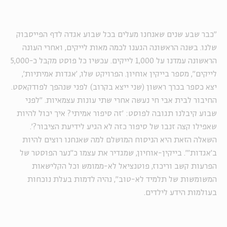
"כבר שבע שנים שאנחנו מעלים בכל שבוע אגדה לדף הפייסבוק
שלנו. בשנה הראשונה הגענו לכמה מאות לייקים, ואחרי העונה
הראשונה עמדנו על 1,000 לייקים. עכשיו כל פוסט מקבל כ-5,000
לייקים", מספר בייקין אוחיון. הפרויקט שלו, 'אגדות אמיתיות',
יצא כספר בכרך ראשון (שני ייצא בקרוב) לפני שנהפך לפודקאסט.
החיבור לבית אבי חי נעשה אחרי שתי עונות עצמאיות. "לפני
שבוע קיבלנו תגובה לפוסט: 'זה סיפור אמיתי? איך יכול להיות
שאפילו קצה זנבו של סיפור כזה לא הגיע לידיעת הציבור?'.
השאלה הזאת היא הניסוח המושלם למה שאנחנו רוצים להיות
ב'אגדות'". בייקין-אוחיון, שמגדיר את עצמו כ"נער הפוסטר של
הפרעות קשב וריכוז, פוטנציאל לא-ממומש וכל הקלישאות
המשומשות של תלמיד לא-טוב", נהיה לדמות בעלת נוכחות
בעולמות הידע לילדים.