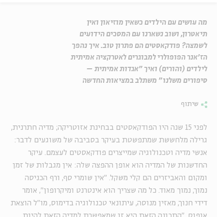
מה עושים עם הילדים כשאין מוזיאון ואין
תיאטרון, ושוב נשארנו עם המסכים הידועים
לשמצה? פודקאסטים הם פתרון טוב. איך נהפך
הז'אנר הפופולרי למבוגרים לאטרקציה אמיתית
לילדים (והורים) ואיך "אגדות אמיתית –
סיפורים משלנו" משתלב במציאות החדשה
שיתוף
לפני 15 שנה היו הפודקאסטים בבחינת אזוטריקה; מדיה חתרנית,
גרילה מלחששת שמתפשטת בעיקר בסביבה של משוגעים לדבר:
אנשי מדיה וטכנולוגיה שמייצרים פודקאסטים לעצמם. עיקר
החדשנות של המדיה הוא אופן ההפצה שלה: אין מגבלות של זמן
ומקום והאביזרים הם קלי משקל. "אין שומרי סף, ורף הכניסה
נמוך, נמוך מאוד. כל מה שצריך הוא אינטרנט ומיקרופון", אומר
דידי חנוך, מאזין מנוסה, עיתונאי טכנולוגיה בדימוס, מו"ל הוצאת
אופוס. "התכונה הזאת היא זו שמאפשרת למדיה הזאת להיות