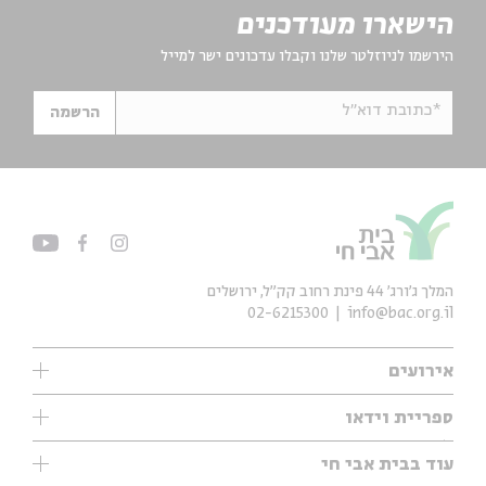
הישארו מעודכנים
הירשמו לניוזלטר שלנו וקבלו עדכונים ישר למייל
*כתובת דוא"ל
הרשמה
המלך ג'ורג' 44 פינת רחוב קק״ל, ירושלים
02-6215300
info@bac.org.il
אירועים
עיון
ספריית וידאו
אנגלית
ילדים
שיעורי בוקר
עוד בבית אבי חי
מוזיקה
מיוחדים