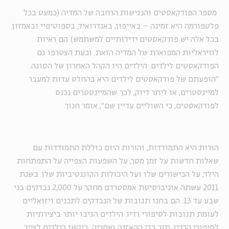
מספר הפודקאסטים והנגישות הרחבה של המדיה (כמעט בכל
פלטפורמה היא זמינה – באייפון, באנדרואיד, בספוטיפיי ובאמזון.
בכל אלה יש פודקאסטים ידידותיים למשתמש) הם ראיות
לוויראליות המפוארת של המדיה הזאת. וכעת הצטרפו גם
הפודקאסטים לילדים. הילדים היו הקהל האחרון של הסוגה.
"הופעתם של פודקאסטים לילדים היא בהחלט עדות למעבר
למיינסטרים, או ליתר דיוק, לכך שהמיינסטרים נכנס
לפודקאסטים, כי השוליים עדיין שם", אומר חנוך.
הורות היא התמודדות, והורות היום כוללת התמודדות עם
שאלות חדשות על זמן מסך, על השפעות הצפייה על התפתחות
הילד, על הכישורים שלו ועל היכולות הקוגנטיביות שלו. בשנת
2011 עשתה אוניברסיטת אמסטרדם מחקר על 2,000 נבדקים בני
שבע עד 13. הם בחנו תגובות של הנבדקים לתכנים ויזואליים
לעומת תגובות לסיפורי רדיו. הילדים הגיבו יותר ביצירתיות
לסיפורי הרדיו. תוך כדי ההאזנה ואחריה, ביקשו הילדים לצייר,