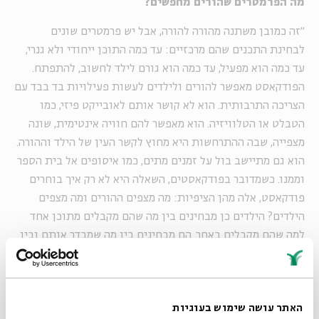
מה הפרמטרים שהורים מחפשים?
"זה כמובן משתנה מהורה להורה, אבל יש פרמטרים שונים
לבחינת התכנים שהם מרכזיים: עד כמה התוכן ייחודי ולא גנרי,
עד כמה הוא מפעיל, עד כמה הוא גורם לילד לחשוב, להתפתח.
הפודקאסט מאפשר להורים ולילדים לעשות פעילויות בד בבד עם
הצריכה התרבותית. הוא לא קושר אותם לאובייקט פיזי, כמו
הטבלט או הטלוויזיה. הוא מאפשר להם חוויה אינטימית, שונה
מצפייה, שבה ההתרחשות היא מחוץ לקשר העין של הילד וההורה.
הוא גם מתיישב בול על זמנים מתים, כמו איסופים אל בית הספר
וממנו. כשמדובר בפודקאסטים, השאלה היא לא רק איך בוחרים
פודקאסט, אלה מהן הציפיות: מה מצפים ההורים ומה מצפים
הילדים? הילדים כן מבחינים בין מה שהם מקבלים מתוכן אחד
למה שהם מקבלים באחר. הם מבחינים בין מה שמבדר אותם ובין
מה שגורם להם לחשוב על עצמם, על החיים שלהם".
האתר עושה שימוש בעוגיות
"מצד אחד, קהל הילדים הוא הקהל הכי נהדר, שהכי כיף ומהנה