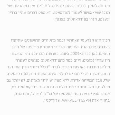
פתוחה להמון דברים, להמון סוגים של תכנים. אין כמעט סוג של
תוכן שאי-אפשר לשפוך לפודקאסט. לא מעט דברים שהיו ברדיו
ונעלמו, חזרו בפודקאסטים בענק".
חנוך הוא חלוץ, מי שאחראי לכמה מהטורים הראשונים שסיקרו
בעברית את המדיה החדשה. מדריכי משתמש פרי עטו של חנוך
הופיעו כאן כבר ב-2009, כשגם בארצות הברית נתוני ההאזנה
היו עדיין נמוכים. היום כמה מהפודקאסטים מגיעים לעשרה
מיליון הורדות בארצות הברית לבדה. "בגלל היותי חנון מאז ועד
היום, תמיד היה לי חברים לחלוק איתם את חוויית הפודקאסטים
שלי, אבל הצמיחה אדירה. ללא ספק יש יותר מאזינים, יש יותר עם
מי לשתף ויש יותר תכנים. כולם היום עושים פודקאסטים. כאן
אנחנו מכירים את הפודקאסטים של גל"צ, "הארץ", והתאגיד;
בחו"ל אלה
ESPN
ו-
MARVEL
של דיסני".