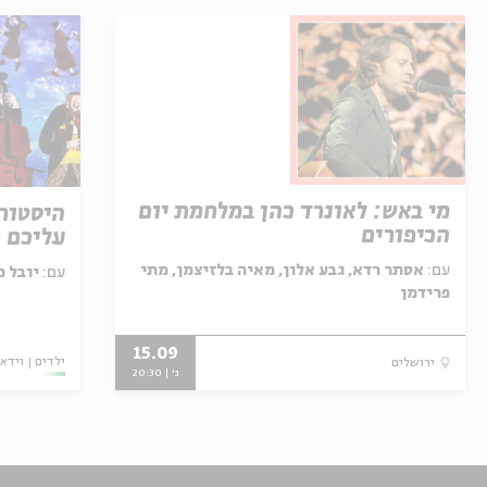
מי באש: לאונרד כהן במלחמת יום
היסטור
הכיפורים
עליכם -
עם:
אסתר רדא, גבע אלון, מאיה בלזיצמן, מתי
עם:
יובל מ
פרידמן
15.09
ילדים
וידאו
ירושלים
ג' | 20:30