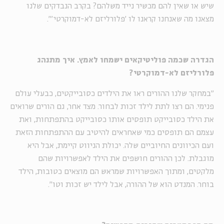
שיש או שאין להם מכשיר נייד משלהם? בקרב הנבדקים שלנו
מצאנו מה שאנחנו קראנו לו 'פלורליזם לא-דמוקרטי'".
הגדרה שכמה פוליטיקאים ישמחו לאמץ. איך מתנהג
פלורליזם לא-דמוקרטי?
"במחקר שלנו ההורים ראו את הילדים כסובייקטים, כבעלי עולם
פנימי. הם רצו לתת לילד זכות לבחור. מצד אחר, גם הורים שרואים
את הילד כסובייקט תופסים אותו כסובייקט בהתפתחות, ואת
עצמם הם תופסים כמי שאחראים להיטיב עם ההתפתחות הזאת
ועם הכיוונים החיוביים שלה. יכולת הניווט קיימת, אבל היא
מוגבלת. לכן ההורים חושפים את הילד לאפשרויות שהם
מלקטים, ומתוך האפשרויות שמראש הם מוצאים כטובות, הילד
בוחר. המנדט הוא של ההורה, אבל לילד יש זכות וטו".