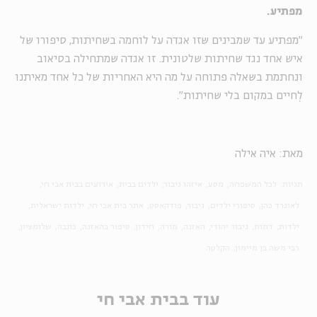
מפתיע.
"מפתיע עד שמבינים שזו אגדה על לוחמה בשחיתות, סיפורו של
איש אחד נגד שחיתות שלטונית. זו אגדה שמתחילה בסיאוב
ונחתמת בשאלה פתוחה על מה היא האחריות של כל אחד מאיתנו
לְחיים במקום בלי שחיתות".
מאת: איה אילה
תגיות:
לכל המשפחה
מסע
איזהו גיבור
ילדים בבית
אירועים בבית אבי חי
לאונרד כהן
סיפורי ילדים
גיבור
פודקאסט
אתר בית אבי חי
ילדות ישראלית
ילדות
דמות
גיבור יהודי
האזנה
מורה
חידון
סיפור בהאזנה
כתבה
שלומציון
רבי משה בן מיימון
הקלטה
עוד בבית אבי חי