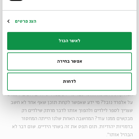
יודעים לפתוח לבד יוטיוב ולהתמצא בו. ילד שהיה רגיל לחצי
שעה זמן מסך קפץ בבת-אחת לשש שעות מסך. מבחינת תכנים
תרבותיים לילדים, יש כאן כמעט מלכוד, כי להורים אין הרבה
הרשמה
הצג פרטים
אפשרויות תרבותיות: אין מוזיאון ואין תיאטרון, ולא נשארו אלא
המסכים. במציאות הזאת פודקאסטים הם פתרון טוב. ילדים
לאשר הכול
יכולים לפלח להורים טלפון נייד תוך כדי ביקור אצל סבא וסבתא
או בנסיעה, ואם הפודקאסט הוא גם מקורי ועשיר, אז יש תוכן
שאפשר לדבר עליו, לפתח עליו שיחה משותפת".
אפשר בחירה
ליפשיץ ויטבת פייראייזן-וייל, ראש תחום תוכן ילדים ופרויקטים
מיוחדים של בית אבי חי, חברו יחד לתום בייקין-אוחיון, מחבר
לדחות
הספר "אגדות אמיתיות" וראש הצוות המנהל והמגיש של
הפודקאסט הנושא אותו שם. "מי ידע בכלל שילדים רוצים לשמוע
על אלפרד נובל? מי ידע שאפשר לקחת תוכן שאף אחד לא חשב
שצריך לספר לילדים ולהפוך אותו לדבר מרתק שילדים רק
מבקשים ממנו עוד? המחשבה האחת שלנו הייתה המחסור
בדמויות יהודיות. תום תפס את זה בשתי הידיים. שום דבר לא
הבהיל אותו".