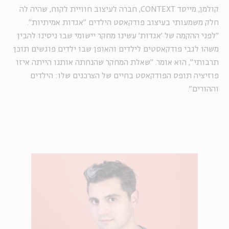
קולמן, מייסד
CONTEXT
, חברה לעיצוב חוויית לקוח, שהיה לה
חלק משמעותי בעיצוב פודקאסט הילדים "אגדות אמיתיות".
"לפני ההקמה של 'אגדות' עשינו מחקר יישומי שבו ניסינו להבין
משהו לגבי פודקאסטים לילדים והאופן שבו ילדים פוגשים תוכן
תרבותי", הוא אומר. "שאלת המחקר שהנחתה אותנו הייתה איזו
פוזיציה תופס הפודקאסט בחיים של הצרכנים שלו: הילדים
וההורים".