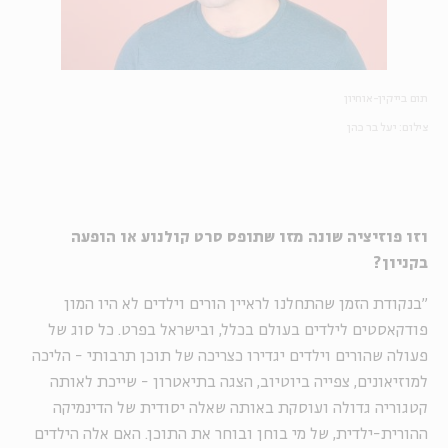
תום בייקין-אוחיון
צילום: יעל בר כהן
וזו פוזיציה שונה מזו שתופס סרט קולנוע או הופעה
בקניון?
"בנקודת הזמן שהתחלנו לראיין הורים וילדים לא היו המון
פודקאסטים לילדים בעולם בכלל, ובישראל בפרט. כל סוג של
פעולה שהורים וילדים יגדירו כצריכה של תוכן תרבותי - הליכה
למוזיאונים, צפייה ביוטיוב, הצגה בתיאטרון - שייכת לאותה
קטגוריה גדולה ועוסקת באותה שאלה יסודית של הדינמיקה
ההורית-ילדית, של מי בוחן ובוחר את התוכן. האם אלה הילדים