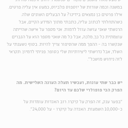
במשנה וכמה שורות של יוספוס פלביוס, כמעט אין עליה פרטים.
אילו פרטים כן נמצאים בידינו? על הבעלים השונים שלה.
כשהתחלתי לכתוב עליה, כתבתי מתוך המידע הקיים, אבל
הרגשתי שאני עושה עוול לדמות. אני מספר על אישה שהייתה
עוצמתית כל כך, מלכה, אבל כל מה שאני מספר הוא על הגברים
שנקשרו בה - ההפך ממה שהסיפור צריך להיות. בסוף נשענתי על
השלד, אבל נדרשתי ליצירתיות שלי כסופר. פניתי לדמיון. תקראי
לזה ניחוש מושכל".
יש כבר שתי עונות, ועכשיו תעלה העונה השלישית. מה
הפרק הכי פופולרי שלכם עד היום?
"בפער ענק, זה הפרק על קיקרו. רוב האגדות עומדות על
כ-10,000 השמעות. האגדה על קיקרו - על 24,000".