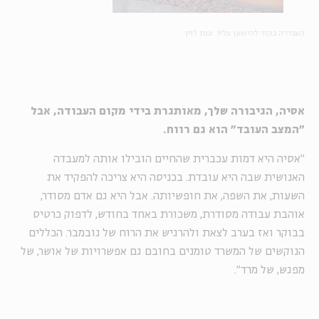
העבודה כקיר להישען עליו. ענת לוין
אסיה, הגיבורה שלך, מאותגרת בידי מקום העבודה, אבל
"המצב העובד" הוא גם רווח.
"אסיה היא דמות עכברית שהחיים הובילו אותה למעבדה
האנושית שבה היא עובדת. בכניסה היא צריכה להפקיד את
השעות, את השפה, את חופשיותה. אבל היא גם אדם מסודר,
אוהבת עבודה מסודרת, משכורת באחד בחודש, לדפוק כרטיס
בבוקר ואז בערב לצאת ולהרגיש את הרוח של נובמבר. הכללים
הנוקשים של המשרד טומנים בחובם גם אפשרויות של אושר, של
מפגש, של מרד".