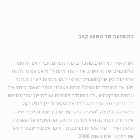
ההשפעה של משפט קצב
לשוק אולי לא חשוב מה כותבים הסופרים, אבל האם זה אומר
שלסופרים אין זה חשוב איך השוק מתנהל? והאם אפשר להניח
שהזיקות בין שוק הספרים לאנשי העט עוברות לא רק בעובר
ושב של סופרות וסופרים? יפתח אשכנזי, סופר בעצמו, כותב את
עבודת הדוקטורט שלו במחלקה לספרות עברית של אוניברסיטת
בן גוריון בנגב, ובה הוא בודק את הקשרים בין פוליטיקה,
פואטיקה וכלכלה. "הרעיון שיש קשרים בין ספרות לפוליטיקה
אינו חדש. הכתיבה היא מערכת שלמה, ומה משפיע על המערכת
הזאת ואיך – אלו שאלות מורכבות", אומר אשכנזי שבחר למקד
את המחקר שלו בשנת 2008.