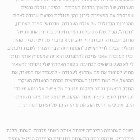
העבודה, של הלשון במקום העבודה. "במים", נובלה גרפית
שפרסמה עם המאיירת לירון כהן, מגוללת נסיעת עבודה לאחת
מהבירות הגדולות של עולם העבודה: שנגחאי. ספרה האחרון,
"חברה", מכיל שלוש נובלות המתרחשות בגזרות אחרות של
מרחב העבודה: חברת היי-טק, סניף פרברי של רשת מזון מהיר,
תהליך קבלה לרילוקיישן. "המתח הזה שבין הצורך לשבת ולכתוב
ובין העובדה שאני צריכה להתפרנס הוא זה שמעסיק אותי ונותן
לי לא מעט נושאים לכתיבה. בספר האחרון שלי ניסיתי להשאיר
מחוץ לסיפור את מה שמחוץ לעבודה - להעמיד את המשרד, את
המפעל, את רשת המזון האמריקאית כמרחב הפעולה העיקרי.
החלק הראשון נכתב ממקום מושבה של אישה על כיסא משרדי
וכניסיון לספר סיפור מתוך המקום שתופס את עיקר תשומת
הלב, את עיקר התשוקה, את עיקר הזמן של האדם המודרני".
בשנה האחרונה כתיבתה זיכתה אותה בשתי מלגות. האחת, מלגת
פולברייט, שבמסגרתה התארחה בתוכנית הכתיבה הבין-לאומית