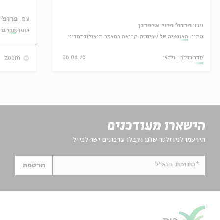
עם:
פרופ' אביגדור שנאן
עם:
פרופ' פיני איפרגן
מתוך:
סדר בו
מתוך:
האופציה של שפינוזה: קריאה במאמר תיאולוגי־מדיני
סדר בוקר
וידאו
06.08.26
zoom
הישארו מעודכנים
הירשמו לניוזלטר שלנו וקבלו עדכונים ישר למייל
*כתובת דוא"ל
הרשמה