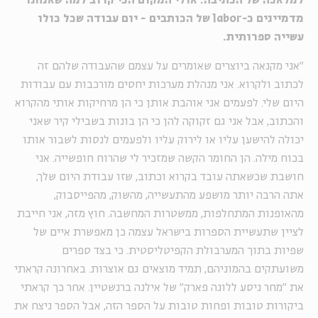
למלאכה של הכתיבה. אולי המקום הכי קרוב למה שאנחנו
מדמיינים כ-
labor
של הכותבים - יום עבודה שכל כולו
עשייה ספרותית.
"אני מקנאה ביוצרים שאומרים על עצמם שהעבודה שלהם זה
לכתוב ולקרוא. אני מנהלת מערכות יחסים מורכבות עם עבודות
היום שלי. לפעמים אני אוהבת אותן כי הן מרחיקות אותי מהקרוא
והכתוב, אבל אני גם זקוקה להן כי הן בונות בשבילי קיר שאני
יכולה להישען עליו או לירוק עליו ולפעמים לנסות לשבור אותו
בכוח מילה. הן החומר הקשה שמזכיר לי שהרוח חופשייה. אני
חושבת שכשאתה עובד בקרוא וכתוב, שזו עבודת היום שלך,
אתה הרבה יותר מושפע מהתעשייה, מהשוק, מהפייסבוק,
מהאופנות המתחלפות, ממשטרות המחשבה. חוץ מזה, אני חייבת
לציין שתעשיית הספרות בישראל עצמה כן מאפשרת איים של
שפיות בתוך המערבולת הקפיטליסטית. כי בצד ספרים
משועתקים בהמוניהם, תמיד מוצאים גם אוצרות. באחרונה קראתי
את "מחר ניסע ללונה פארק" של אילנה ברנשטיין. אחר כך קראתי
ביקורות טובות ופחות טובות על הספר הזה, אבל הספר ניצח את