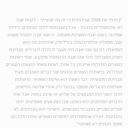
"בחרתי את 2008 שרירותית כי זה מה שרציתי - לקחת שנה
לא-אקזמפלרית בהכרח - אבל כשנכנסתי לתוך הנתונים, גיליתי
שמדובר בשנה שבה המערכת משתנה. זו שנה שבה התנהל משפט
קצב, ממשלת אולמרט נפלה בגלל תיק שחיתות נגד ראש
הממשלה, וזו גם שנה שבה היה מעבר לכלכלה ליברלית. מבחינת
השוק הספרותי, זוהי שנה שבה הדואופול מתקבע: שתי רשתות
הספרים הגדולות שייכות, כל אחת, לאחת משתי הוצאות הספרים
הגדולות. ברשתות הספרים נהוגים שני דברים חשובים מאוד
מבחינת התעשייה: דבר ראשון הוא שיטת האשראי: הרשתות
משלמות רק על מה שנמכר בפועל ורק אחרי שלושה חודשים;
הדבר השני הוא המבצעים של שלוש או ארבע במאה. אבל אחד
הדברים המרתקים הוא האופן שבו המבצעים משפיעים. יותר
ספרים נמכרים בעקבות המבצעים, והשינוי הוא בעותקים, לא
בהכנסות. לא רק שהתמלוגים לסופרים נשארים אותו הדבר, גם
מספר הקונים לא משתנה".