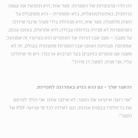
וזו הדו-פרצופיות של הספרות: מצד אחד, היא תופסת את עצמה
כרוחנית, כאינטלקטואלית, כלא-מסחרית - היא מסתכלת על
השוק מלמעלה; מצד אחר, היא מנוהלת בידי מערך צרכני שיווקי.
כשהספרות לא מכירה בהיותה עבודה, היא אחראית, באופן עגום,
על מצבה – מצב שבו הרווח של הסופרים הוא בעיקרו זה שמנוצל,
שמסופח. מבחינת האופן שבו הספרות מתפקדת בעולם, זה לא
משנה אם סופרים כותבים בעד הכיבוש או נגדו. ויש מי שיחלקו
עליי, אני מניח, למשל, דן מירון".
והספר שלך - גם הוא הגיע באחרונה לחנויות.
"אני רוצה שיקראו את הספר; לא שיקנו אותו. אני הולך לפרסם
את כל חלקיו בבמות שונות, וגם לשלוח לכל מי שרוצה
PDF
של
הספר".