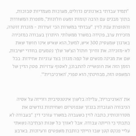
"תמיד עבדתי בארגונים גדולים, מערכות מעמדיות סבוכות,
בתוך מבנים עם הרבה קומות ומעט חלונות", מספרת המשוררת
והסופרת ענת לוין. "עבדתי במשרות הכי זעירות - מוכרת זוטרה,
מזכירת ערב, פקידה במשרד ממשלתי. היתרון בעבודה כמזכירה
בארגון שמעסיק 300 איש, למשל, הוא שאיש אינו חושד שאת
לא-מזכירה. את וחיוך חתול הצ'שר שלך נטמעים בחדרי ישיבות,
שם את מכינה מגשים של קפה מגוון בצד עוגיות אחידות. בכל
הזמן הזה את חופשייה להתבונן, לאסוף עדויות. פסק הדין של
המשפט הזה, מבחינתי, הוא ספרי, 'הארכיברית'".
את 'הארכיברית', עלילה בלשון אינטנסיבית וזריזה על אסיה
הגיבורה העובדת בגנזך שנפוטיזם ושחיתות גודשים את
מסדרונותיו, כתבה לוין כשעבדה במשרד עורכי דין. "בעבודה לא
כתבתי כי הייתה עבודה. אבל לאורך כל שנות הכתיבה נשאתי
עליי פנקס קטן שבו הייתי כותבת משפטים ורעיונות. בארבע