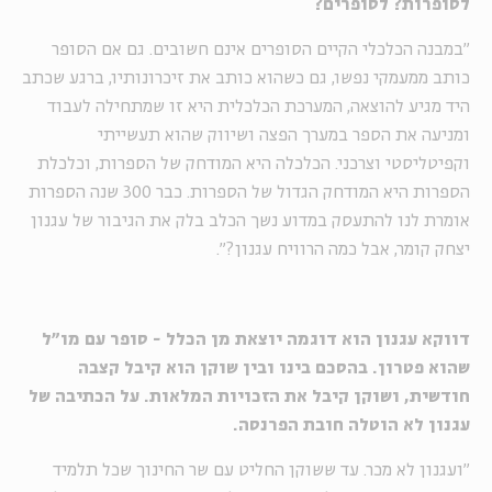
לסופרוֹת? לסופרים?
"במבנה הכלכלי הקיים הסופרים אינם חשובים. גם אם הסופר
כותב ממעמקי נפשו, גם כשהוא כותב את זיכרונותיו, ברגע שכתב
היד מגיע להוצאה, המערכת הכלכלית היא זו שמתחילה לעבוד
ומניעה את הספר במערך הפצה ושיווק שהוא תעשייתי
וקפיטליסטי וצרכני. הכלכלה היא המודחק של הספרות, וכלכלת
הספרות היא המודחק הגדול של הספרות. כבר 300 שנה הספרות
אומרת לנו להתעסק במדוע נשך הכלב בלק את הגיבור של עגנון
יצחק קומר, אבל כמה הרוויח עגנון?".
דווקא עגנון הוא דוגמה יוצאת מן הכלל - סופר עם מו"ל
שהוא פטרון. בהסכם בינו ובין שוקן הוא קיבל קצבה
חודשית, ושוקן קיבל את הזכויות המלאות. על הכתיבה של
עגנון לא הוטלה חובת הפרנסה.
"ועגנון לא מכר. עד ששוקן החליט עם שר החינוך שכל תלמיד