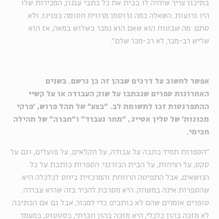
בתיכון צריך שיהיה לו בבית את כל כתבי עגנון, המכירות שלו
היו גרועות. השאלה כמה גרוסמן מרוויח חסומה בפנינו, ולא
סתם. מה שבטוח הוא שאם הוא נמכר בשלוש במאה, אז הוא
שליש רב-מכר, לא רב-מכר שלם".
אפשר לחשוב על דרכים שבהן זה כן נרשם. בשנים
האחרונות ספרים שנכתבו על שוק העבודה או על קשיי
ההתפרנסות זכו לתשומת לב. "בצע" של תהל פרוש, 'פרקי
מכונות' של סלין אסייג, "מחר נעבוד" ו"חברה" של תהילה
חכימי.
"הספרות תמיד כתבה על עבודה, על חקלאים, על פועלים, וגם על
סקס, על רציחות, על הבית הבורגני. הספרות כותבת על כל
הנושאים, אבל התפיסה הרווחת והמרכזית ביחס לכלכלה היא
שהספרות אינה במשחק. היא מסרבת להכיר בזה שהיא עבודה.
סופרים אומרים שהם לא כותבים כדי למכור, אבל גם אם הכתיבה
לא מזכה בהון כלכלי, היא מזכה בהון חברתי, בסטטוס, במעמד.