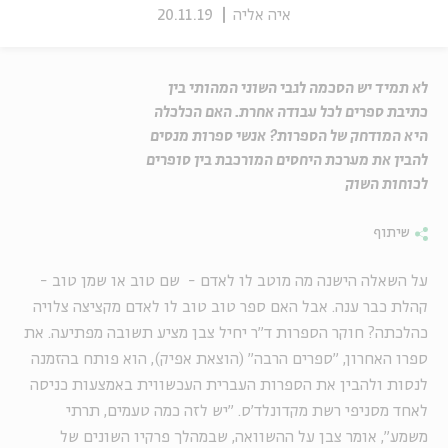
איה אליה
20.11.19
לא תמיד יש הסכמה לגבי השוני המהותי בין
כתיבת ספרים לכל עבודה אחרת. האם הכלכלה
היא המודחק של הספרות? אנשי ספרות מנסים
להבין את מערכת היחסים המורכבת בין סופרים
לכוחות השוק
שיתוף
על השאלה הישנה מה מוטב לו לאדם - שם טוב או שמן טוב -
קהלת כבר ענה. אבל האם ספר טוב טוב לו לאדם מקציצה צלויה
כהלכתה? חוקר הספרות ד"ר יחיל צבן מציע תשובה מפתיעה. את
ספרו האחרון, "ספרים הרבה" (הוצאת אפיק), הוא פותח בהזמנה
לנסות ולהבין את הספרות העברית העכשווית באמצעות כניסה
לאחד מסניפי רשת מקדונלד'ס. "יש לזה כמה טעמים, תרתי
משמע", אומר צבן על ההשוואה, שבמהלך פרקיו השונים של