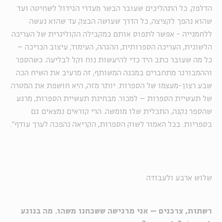
הדלפק. כל התהליכים שעובר הבשר מעדרי הגידול לשחיטה ועד
שהוא נהפך לקציצה, כל הדרך שעושה הבצק עד שהוא נעשה
ללחמנייה - אפשר לתפוס אותם כמקבילה הקולינרית של העריכה
הלשונית, העריכה הספרותית, ההגהה, העימוד, עיצוב הכריכה –
כל מה שעובר כתב היד כדי להיעשות נוח וקל לבליעה. כשהספר
וההמבורגר מתחברים במכנה המשותף, זה מרעיב את השיח הכה
שבע רצון-מעצמו של הספרות. יותר מזה, היא חושפת את המטרה
של תעשיית הספרות – למכור. מבחינת תעשיית הספרות, מרגע
שהספר נקנה, התכלית שלו מומשה. הרי קוראים נמצאים גם
בספריות. בכל האמור לשוק הספרות, הקריאה נהפכה לערך עודף".
שלוש ארבע ולעבודה
רשתות, צרכנים – אני מרגישה ששכחנו משהו. מה בנוגע