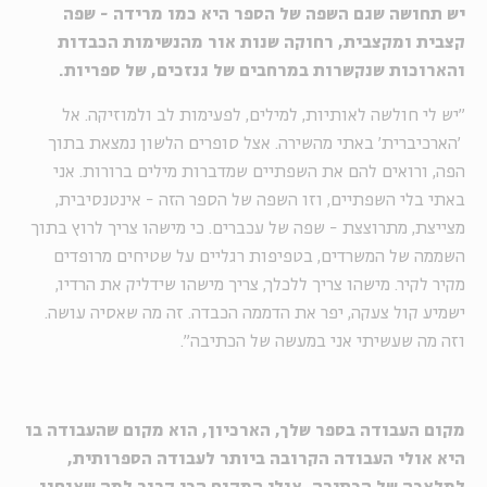
יש תחושה שגם השפה של הספר היא כמו מרידה - שפה
קצבית ומקצבית, רחוקה שנות אור מהנשימות הכבדות
והארוכות שנקשרות במרחבים של גנזכים, של ספריות.
"יש לי חולשה לאותיות, למילים, לפעימות לב ולמוזיקה. אל
'הארכיברית' באתי מהשירה. אצל סופרים הלשון נמצאת בתוך
הפה, ורואים להם את השפתיים שמדברות מילים ברורות. אני
באתי בלי השפתיים, וזו השפה של הספר הזה - אינטנסיבית,
מצייצת, מתרוצצת - שפה של עכברים. כי מישהו צריך לרוץ בתוך
השממה של המשרדים, בטפיפות רגליים על שטיחים מרופדים
מקיר לקיר. מישהו צריך ללכלך, צריך מישהו שידליק את הרדיו,
ישמיע קול צעקה, יפר את הדממה הכבדה. זה מה שאסיה עושה.
וזה מה שעשיתי אני במעשה של הכתיבה".
מקום העבודה בספר שלך, הארכיון, הוא מקום שהעבודה בו
היא אולי העבודה הקרובה ביותר לעבודה הספרותית,