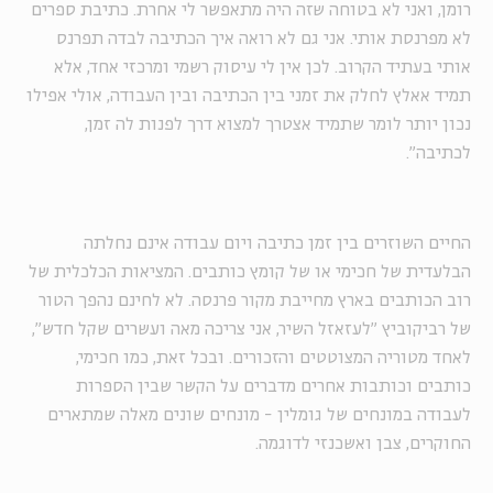
רומן, ואני לא בטוחה שזה היה מתאפשר לי אחרת. כתיבת ספרים
לא מפרנסת אותי. אני גם לא רואה איך הכתיבה לבדה תפרנס
אותי בעתיד הקרוב. לכן אין לי עיסוק רשמי ומרכזי אחד, אלא
תמיד אאלץ לחלק את זמני בין הכתיבה ובין העבודה, אולי אפילו
נכון יותר לומר שתמיד אצטרך למצוא דרך לפנות לה זמן,
לכתיבה".
החיים השוזרים בין זמן כתיבה ויום עבודה אינם נחלתה
הבלעדית של חכימי או של קומץ כותבים. המציאות הכלכלית של
רוב הכותבים בארץ מחייבת מקור פרנסה. לא לחינם נהפך הטור
של רביקוביץ "לעזאזל השיר, אני צריכה מאה ועשרים שקל חדש",
לאחד מטוריה המצוטטים והזכורים. ובכל זאת, כמו חכימי,
כותבים וכותבות אחרים מדברים על הקשר שבין הספרות
לעבודה במונחים של גומלין - מונחים שונים מאלה שמתארים
החוקרים, צבן ואשכנזי לדוגמה.