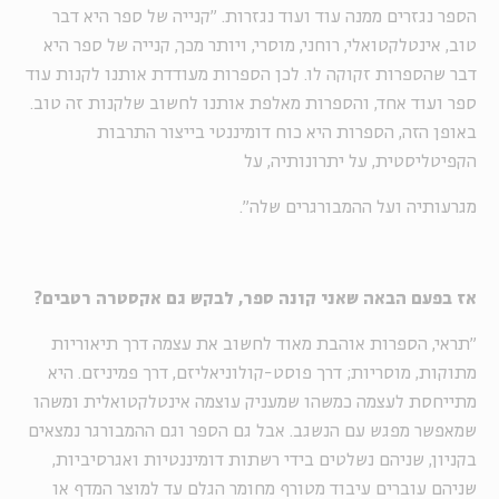
הספר נגזרים ממנה עוד ועוד נגזרות. "קנייה של ספר היא דבר
טוב, אינטלקטואלי, רוחני, מוסרי, ויותר מכך, קנייה של ספר היא
דבר שהספרות זקוקה לו. לכן הספרות מעודדת אותנו לקנות עוד
ספר ועוד אחד, והספרות מאלפת אותנו לחשוב שלקנות זה טוב.
באופן הזה, הספרות היא כוח דומיננטי בייצור התרבות
הקפיטליסטית, על יתרונותיה, על
מגרעותיה ועל ההמבורגרים שלה".
אז בפעם הבאה שאני קונה ספר, לבקש גם אקסטרה רטבים?
"תראי, הספרות אוהבת מאוד לחשוב את עצמה דרך תיאוריות
מתוקות, מוסריות; דרך פוסט-קולוניאליזם, דרך פמיניזם. היא
מתייחסת לעצמה כמשהו שמעניק עוצמה אינטלקטואלית ומשהו
שמאפשר מפגש עם הנשגב. אבל גם הספר וגם ההמבורגר נמצאים
בקניון, שניהם נשלטים בידי רשתות דומיננטיות ואגרסיביות,
שניהם עוברים עיבוד מטורף מחומר הגלם עד למוצר המדף או