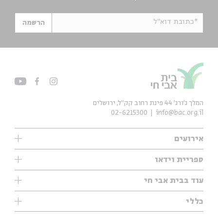
*כתובת דוא"ל
הרשמה
המלך ג'ורג' 44 פינת רחוב קק״ל, ירושלים
02-6215300
info@bac.org.il
אירועים
עיון
ספריית וידאו
אנגלית
ילדים
שיעורי בוקר
עוד בבית אבי חי
מוזיקה
מיוחדים
תערוכות
עיון
כללי
נוער
מיוחדים
מיוחדים
צרו קשר
ספרות ושירה