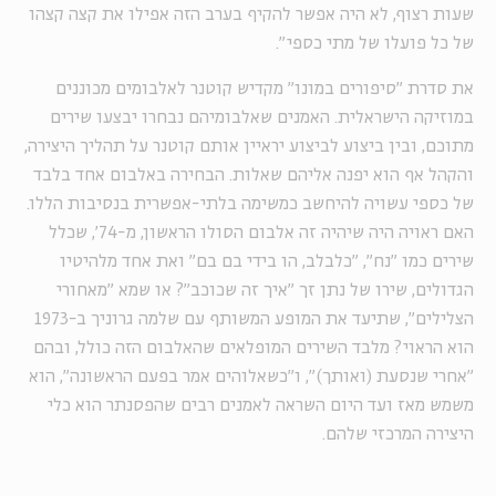
שעות רצוף, לא היה אפשר להקיף בערב הזה אפילו את קצה קצהו
של כל פועלו של מתי כספי".
את סדרת "סיפורים במונו" מקדיש קוטנר לאלבומים מכוננים
במוזיקה הישראלית. האמנים שאלבומיהם נבחרו יבצעו שירים
מתוכם, ובין ביצוע לביצוע יראיין אותם קוטנר על תהליך היצירה,
והקהל אף הוא יפנה אליהם שאלות. הבחירה באלבום אחד בלבד
של כספי עשויה להיחשב כמשימה בלתי-אפשרית בנסיבות הללו.
האם ראויה היה שיהיה זה אלבום הסולו הראשון, מ-74', שכלל
שירים כמו "נח", "כלבלב, הו בידי בם בם" ואת אחד מלהיטיו
הגדולים, שירו של נתן זך "איך זה שכוכב"? או שמא "מאחורי
הצלילים", שתיעד את המופע המשותף עם שלמה גרוניך ב-1973
הוא הראוי? מלבד השירים המופלאים שהאלבום הזה כולל, ובהם
"אחרי שנסעת (ואותך)", ו"כשאלוהים אמר בפעם הראשונה", הוא
משמש מאז ועד היום השראה לאמנים רבים שהפסנתר הוא כלי
היצירה המרכזי שלהם.