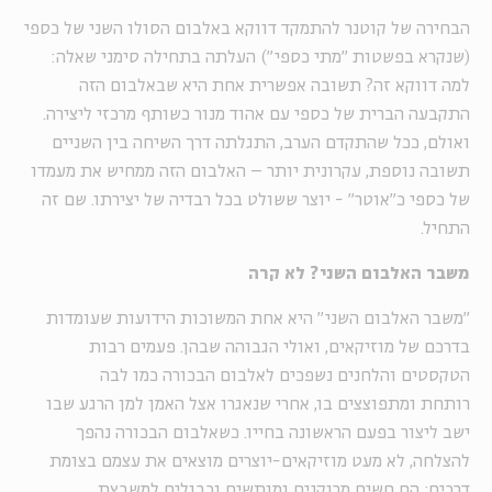
הבחירה של קוטנר להתמקד דווקא באלבום הסולו השני של כספי
(שנקרא בפשטות "מתי כספי") העלתה בתחילה סימני שאלה:
למה דווקא זה? תשובה אפשרית אחת היא שבאלבום הזה
התקבעה הברית של כספי עם אהוד מנור כשותף מרכזי ליצירה.
ואולם, ככל שהתקדם
הערב
, התגלתה דרך השיחה בין השניים
תשובה נוספת, עקרונית יותר – האלבום הזה ממחיש את מעמדו
של כספי כ"אוטר" - יוצר ששולט בכל רבדיה של יצירתו. שם זה
התחיל.
משבר האלבום השני? לא קרה
"משבר האלבום השני" היא אחת המשוכות הידועות שעומדות
בדרכם של מוזיקאים, ואולי הגבוהה שבהן. פעמים רבות
הטקסטים והלחנים נשפכים לאלבום הבכורה כמו לבה
רותחת ומתפוצצים בו, אחרי שנאגרו אצל האמן למן הרגע שבו
ישב ליצור בפעם הראשונה בחייו. כשאלבום הבכורה נהפך
להצלחה, לא מעט מוזיקאים-יוצרים מוצאים את עצמם בצומת
דרכים; הם חשים מרוקנים ומותשים וכבולים למשבצת