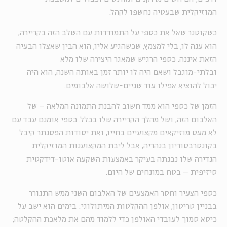
המוזיקלית שבעטיה נחשפו לקהל.
כשקוטנר שאל את כספי על התמודדות עם השלב הזה בקריירה,
הוא ענה לו, בלי למצמץ, שכשהגיע אליו, הוא הבין שאצלו הבעיה
הזאת איננה. כספי הרגיש שמאגר היצירה שלו מלא
ובלתי-מוגבל ושאם היה לו יותר זמן באותה השנה, הוא היה
יכול להוציא אפילו עוד שניים-שלושה אלבומים.
הזמן של כספי הוא ממד חשוב להבנת התמונה המלאה – של
האלבום הזה, ושל מהלך הקריירה שלו בכלל. כספי אומנם עבד עם
לא מעט מוזיקאים מקצועיים בחייו, ואת יסודות הפסנתר קיבל
בקונסרבטוריון בנהריה, אבל ליבת המקצוענות המוזיקלית
הנדירה שלו נבנתה בעיקר באמצעות השקעה אוטו-דידקטית
סיזיפית – בטח במונחים של היום.
כספי הצעיר וחסר האמצעים של האלבום השני ממש התגורר
בבניין טריטון, אולפן ההקלטות המיתולוגי: בימים הוא ישב על
כיסא סמוך לעובדי האולפן כדי ללמוד מהם את מלאכת ההקלטה;