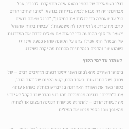
רגלו השמאלית של כספי כמעט אינה מתפקדת, לדבריו, אבל
מבחינתו זה רק מבוא לכמה בדיחות בנושא: "מובן שחיכו קודם
כול עד שאחלה כדי לגלות את החיסון"; "הרגל שאתם רואים
סתם מחוברת, אל תייחסו לה משמעות"; "עכשיו בטוח שהקהל
יישאר עד סוף ההופעה כדי לראות אם אצליח לרדת את המדרגות
של הבמה". הוא אפילו צחק על הטענה שהוא כמעט אינו זז
כשהוא שר והדגים בגמלוניות מכוונת מה יקרה כשיזוז.
לשמור עד ימי הסוף
ביצועי השירים מהאלבום השני זימנו רגעים מרהיבים רבים – של
צחוק ושל התרגשות. באחד מהם, קטע הסיום של "הנה הנה",
כספי משך את השורה האחרונה בג'יבריש מוחלט כשהוא עוטף
את ה"מילים" בנגינה פנומנלית. זהו רגע נהדר שבו הקהל לא יודע
מה לעשות קודם – להתרגש מכישרון הנגינה העצום או לצחוק
מהאופן שבו כספי מגיש את המילים.