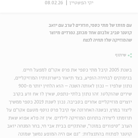
יקי הפשטיין
08.02.26
עם מותו של מתי כספי, חוזרים לערב עם יואב
קוטנר סביב אלבום אחד מכונן. נפרדים מיוצר
שהמוזיקה שלו תחיה לנצח
שיתוף
בשנת 2005 קיבל מתי כספי את פרס אקו"ם למפעל חיים.
בנימוקים לבחירה הופיע, בצד תיאור כישרונותיו המוזיקליים,
נתון שלפיו – נכון לאותה השנה – הוא הלחין יותר מ-900
שירים שהוקלטו. זהו נתון בלתי-נתפס, שאין לו אח ורע בקרב
יוצרים מוזיקליים אחרים בסביבה. נכון לשנת 2019 כספי ממשיך
ליצור במרץ, ובשנה האחרונה אף קיבל פרס נוסף מטעם אקו"ם על
תרומתו ליצירה בתחום המוזיקה לילדים. אין זה פלא אפוא שאת
הערב "סיפורים במונו", שהתקיים בבית אבי חי, בחר המנחה יואב
קוטנר לפתוח בהתנצלות: "גם אם היה המופע נמשך שמונה