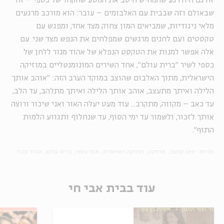
זה גם היה רגע שהמחיש היטב את המסע שהקהל של כספי – זה
שבאולם וזה שבבית עם האלבומים – עובר: הוא מורכב מרגעים
מלאי ניגודיות, שמביאים המון צחוק מצד אחד, ומפגש עם
טקסטים ועם לחנים מרגשים שמפלחים את הנפש מצד שני. עם
אלה אפשר למנות את הטקסט הנפלא של אהוד מנור ללחן של
כספי לשיר "ברית עולם", אחד השירים המונומנטליים במוזיקה
הישראלית, מתוך האלבום שהוצב במוקד הערב הזה: "אוהב אותך
הלילה ואיתך מתעצב, אוהב אותך הלילה ואיתך מתלהב, עד הלב,
עד כאב – מקווה, מתקרב... עוד מעט יעלה האור ואני שיכור ורוצה
אותך לזכור, ולשמור עד ימי הסוף, עד שנחלוף ותגווע הלמות
התוף".
תגיות:
יואב קוטנר
מוזיקה
מוזיקה ישראלית
מתי כספי
ברית עולם
אהוד מנור
עוד בבית אבי חי