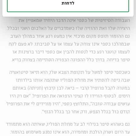
לדחות
העבודה הסיזיפית של כספי אינה הדבר היחיד שמאפיין את
היצירה שלו ואת ההוויה שלו כשמדברים על האלבום השני ובכלל.
גם ההומור תופס מקום מרכזי. אין כמעט רגע אחד במהלך הערב
שבמהלכו כספי אינו צוחק על עצמו או על סביבתו. לא פעם לקח
לעצמו קוטנר רגע כדי לנסות להבין אם כספי דיבר ברצינות או
סיפר בדיחה. בדרך כלל ההפוגה הכפויה הסתיימה בצחוק בריא.
כשכספי סיפר למשל על תקופת הצבא שלו, הוא תיאר סיטואציה
שבה ניסה להסתיר את מחלת הפוליו שתקפה אותו בילדותו
במטרה לקבל פרופיל קרבי – כיאה לבן קיבוץ (חניתה) באותם
הימים. לבסוף הורידו לו קציני הרפואה את הפרופיל. "אם רק היו
עושים עבודה טובה", התלוצץ כספי, "היו מורידים לי את הפרופיל
קודם כול בגלל הנפש, ורק אחר כך בגלל הגוף".
גם כשהוא סיפר בגילוי לב על מחלת הפוליו, שאיתה הוא מתמודד
עד היום ושרק הולכת ומחמירה, הוא אינו נמנע משימוש בהומור.